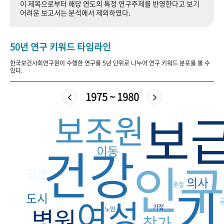
이 제목으로부터 해당 연도의 특정 연구주제를 반영한다고 보기
+1
성과 50선
숫자로 보는 50년
50
주년 광장
어려운 보고서는 분석에서 제외하였다.
세계와 함께 한 KIHASA
50년 연구 키워드 타임라인
VR 역사관
한국보건사회연구원이 수행한 연구를 5년 단위로 나누어 연구 키워드 분포를 볼 수
있다.
1975 ~ 1980
보
보조원
건강
이동
인
일본
의사
기
중절
도시
여성
병원
가정
노인
참가