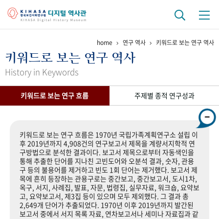
home
연구 역사
키워드로 보는 연구 역사
기관 역사
키워드로 보는 연구 역사
걸어온 길
기관 변천사
역대 기관장
연구원 사람들
History in Keywords
연구 역사
키워드로 보는 연구 흐름
주제별 종적 연구성과
정책과 연구
키워드로 보는 연구 역사
연구자들
간행물 변천사
키워드로 보는 연구 흐름은 1970년 국립가족계획연구소 설립 이
후 2019년까지 4,908건의 연구보고서 제목을 계량서지학적 연
구방법으로 분석한 결과이다. 보고서 제목으로부터 자동색인을
기록물 아카이브
통해 추출한 단어를 지나친 고빈도어와 오분석 결과, 숫자, 관용
구 등의 불용어를 제거하고 빈도 1회 단어는 제거했다. 보고서 제
사진 아카이브
문서 기록물
행정박물
영상 기록물
목에 흔히 등장하는 관용구로는 중간보고, 중간보고서, 도시1차,
옥구, 서지, 사례집, 발표, 자문, 법령집, 실무자료, 워크숍, 요약보
고, 요약보고서, 제3집 등이 있으며 모두 제외했다. 그 결과 총
2,649개 단어가 추출되었다. 1970년 이후 2019년까지 발간된
+1
50
주년 기념
보고서 중에서 서지 목록 자료, 연차보고서나 세미나 자료집과 같