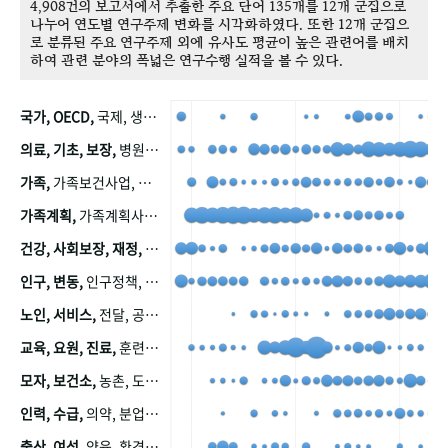
4,908건의 보고서에서 추출한 주요 단어 135개를 12개 군집으로
나누어 연도별 연구주제 변화를 시각화하였다. 또한 12개 군집으
로 분류된 주요 연구주제 외에 유사도 평균이 높은 관련어를 배치
하여 관련 분야의 폭넓은 연구수행 실적을 볼 수 있다.
국가, OECD,
국제, 생산, 아시아, 태평양, 태평양지역, 참가
의료, 기초, 보장,
병원, 가정, 연금, 연계, 공적, 일본, 생활, 국민기초생활보장제도, 국민연금, 기금, 저소득층, 근로, 자활, 급여, 환자, 의료비, 모니터링, 한국복지패널, 소득, 지표, 빈곤, 노후, 장애인
가족,
가족보건사업, 산업, 친화, 전국, 출산력
가족계획,
가족계획사업, 가족계획사업평가, 한국가족계획사업, 피임, 보급, 부인, 자궁, 피임약
건강, 사회보장, 재정,
보험, 건강보험, 국민건강증진, 건강영향평가, 경제, 지출, 성장, 협동, 영양, 국민건강, 하국인, 영양조사, 사회보장제도, 행태, 의식
인구, 변동,
인구정책, 저출산, 고령사회, 고령화, 이동, 남북한, 지방자치단체, 컨설팅, 복지정책평가, 집, 사회개발
노인, 서비스,
전달, 공공, 보육, 수요, 공급, 사회서비스, 데이터, 보호, 요양, 아동, 예방, 청소년, 효율, 자원
교육, 요원, 진료,
훈련, 보건요원, 마을, 마을건강사업, 보조원, 진료원, 보건진료원, 보건진료원교재
모자, 보건소,
농촌, 도시, 금연, 농촌지역, 모자보건사업
인력, 수급,
의약, 분업, 식품, 의약품, 의사, 안전
출산, 여성,
양육, 환경, 임신, 인공, 중절