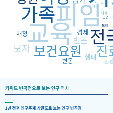
피임
가족
서비스
국
환경
의식
교육
인공
보험
전
경제
재정
빈곤
진
모자
보건요원
인구
행태
변동
농
키워드 변곡점으로 보는 연구 역사
1년 전후 연구주제 상관도로 보는 연구 변곡점