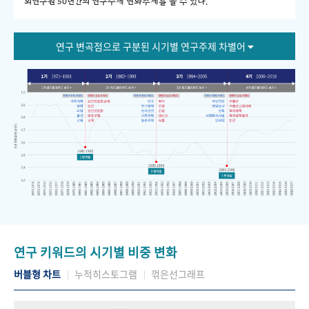
회연구원 50년간의 연구주제 변화추세를 볼 수 있다."
연구 변곡점으로 구분된 시기별 연구주제 차별어
연구 키워드의 시기별 비중 변화
버블형 차트
누적히스토그램
꺾은선그래프