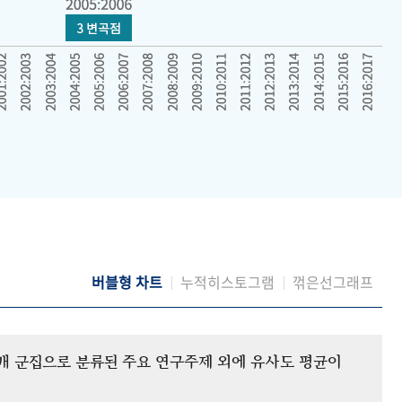
버블형 차트
누적히스토그램
꺾은선그래프
12개 군집으로 분류된 주요 연구주제 외에 유사도 평균이