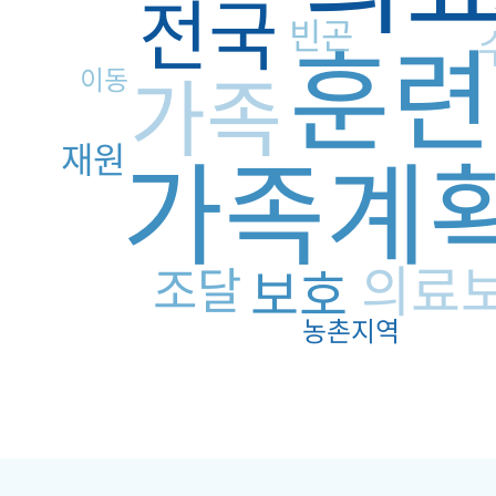
전국
빈곤
훈련
가족
이동
가족계
재원
의료
조달
보호
농촌지역