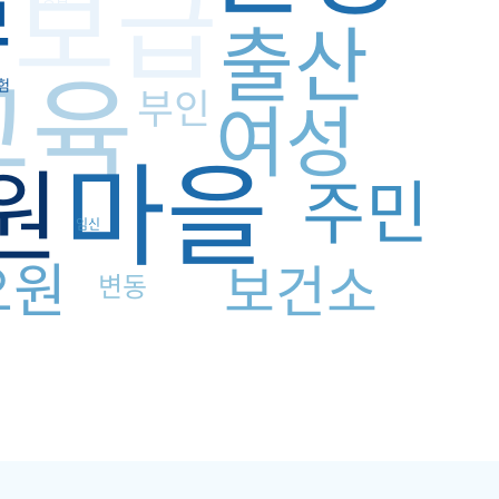
보급
출산
교육
험
부인
여성
마을
원
주민
임신
요원
보건소
변동