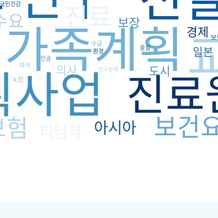
진료
국민건강
수요
가족계획
보장
서비스
경제
보
수급
일본
중절
환경
인공
획사업
의식
진료
의사
도시
인구정책
노인
보건
보험
아시아
피임약