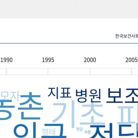
한국보건사회연
1990
1995
2000
2005
보
농촌
지표
병원
모자
기초
료
인구
전
행태
연금
가정