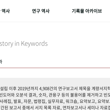
 역사
연구 역사
기록물 아카이브
온 길
정책과 연구
사진 아카이브
 변천사
키워드로 보는 연구 역사
문서 기록물
story in Keywords
 기관장
연구자들
행정박물
 사람들
간행물 변천사
영상 기록물
과
설립 이후 2019년까지 4,908건의 연구보고서 제목을 계량서
도어와 오분석 결과, 숫자, 관용구 등의 불용어를 제거하고 빈도
사례집, 발표, 자문, 법령집, 실무자료, 워크숍, 요약보고, 요약보
까지 발간된 보고서 중에서 서지 목록 자료, 연차보고서나 세미나 