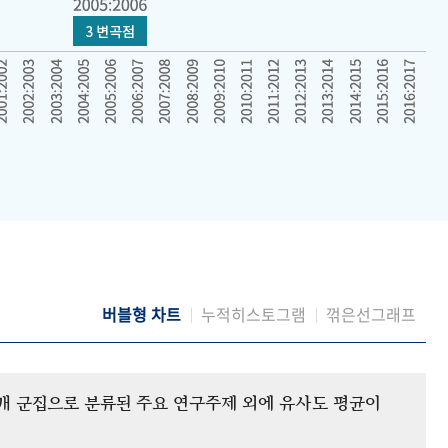
버블형 차트
누적히스토그램
꺾은선그래프
12개 군집으로 분류된 주요 연구주제 외에 유사도 평균이