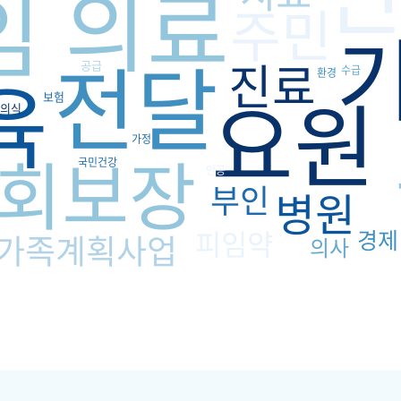
의료
임
주민
전달
진료
공급
육
수급
환경
요원
보험
의식
가정
회보장
국민건강
인공
부인
병원
피임약
경제
가족계획사업
의사