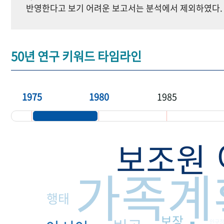
반영한다고 보기 어려운 보고서는 분석에서 제외하였다.
50년 연구 키워드 타임라인
1975
1980
1985
보조원
가족계
행태
보장
인구