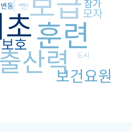
보급
참가
변동
서비스
기초
모자
연금
훈련
보호
출산력
도시
보건요원