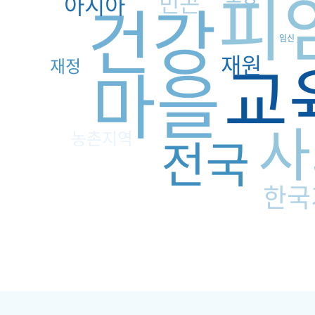
피
빈곤
건강
아시아
임신
교
재원
마을
재정
사
농촌지역
전국
한국