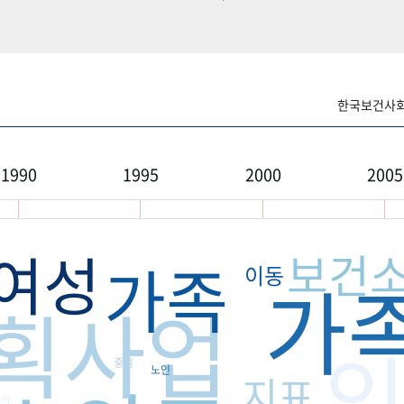
한국보건사회연
1990
1995
2000
2005
여성
보건
가족
이동
가
획사업
중절
노인
지표
정책