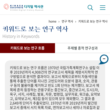
home
연구 역사
키워드로 보는 연구 역사
기관 역사
키워드로 보는 연구 역사
걸어온 길
기관 변천사
역대 기관장
연구원 사람들
History in Keywords
연구 역사
키워드로 보는 연구 흐름
주제별 종적 연구성과
정책과 연구
키워드로 보는 연구 역사
연구자들
간행물 변천사
키워드로 보는 연구 흐름은 1970년 국립가족계획연구소 설립 이
후 2019년까지 4,908건의 연구보고서 제목을 계량서지학적 연
구방법으로 분석한 결과이다. 보고서 제목으로부터 자동색인을
기록물 아카이브
통해 추출한 단어를 지나친 고빈도어와 오분석 결과, 숫자, 관용
구 등의 불용어를 제거하고 빈도 1회 단어는 제거했다. 보고서 제
사진 아카이브
문서 기록물
행정박물
영상 기록물
목에 흔히 등장하는 관용구로는 중간보고, 중간보고서, 도시1차,
옥구, 서지, 사례집, 발표, 자문, 법령집, 실무자료, 워크숍, 요약보
고, 요약보고서, 제3집 등이 있으며 모두 제외했다. 그 결과 총
2,649개 단어가 추출되었다. 1970년 이후 2019년까지 발간된
+1
50
주년 기념
보고서 중에서 서지 목록 자료, 연차보고서나 세미나 자료집과 같