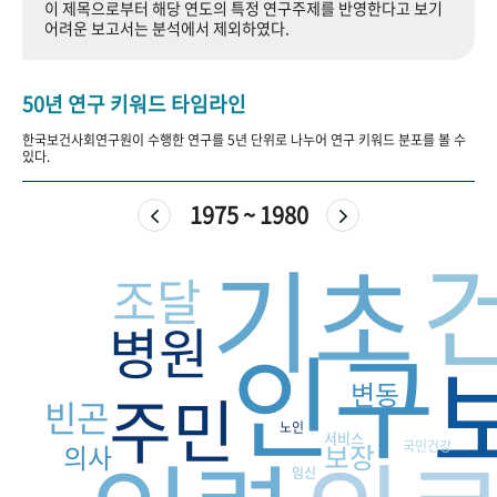
이 제목으로부터 해당 연도의 특정 연구주제를 반영한다고 보기
+1
성과 50선
숫자로 보는 50년
50
주년 광장
어려운 보고서는 분석에서 제외하였다.
세계와 함께 한 KIHASA
50년 연구 키워드 타임라인
VR 역사관
한국보건사회연구원이 수행한 연구를 5년 단위로 나누어 연구 키워드 분포를 볼 수
있다.
1975 ~ 1980
기초
조달
병원
인구
변동
주민
빈곤
노인
서비스
보장
국민건강
의사
임신