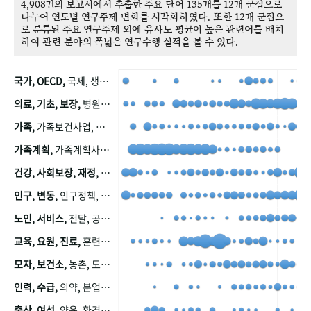
4,908건의 보고서에서 추출한 주요 단어 135개를 12개 군집으로
나누어 연도별 연구주제 변화를 시각화하였다. 또한 12개 군집으
로 분류된 주요 연구주제 외에 유사도 평균이 높은 관련어를 배치
하여 관련 분야의 폭넓은 연구수행 실적을 볼 수 있다.
국가, OECD,
국제, 생산, 아시아, 태평양, 태평양지역, 참가
의료, 기초, 보장,
병원, 가정, 연금, 연계, 공적, 일본, 생활, 국민기초생활보장제도, 국민연금, 기금, 저소득층, 근로, 자활, 급여, 환자, 의료비, 모니터링, 한국복지패널, 소득, 지표, 빈곤, 노후, 장애인
가족,
가족보건사업, 산업, 친화, 전국, 출산력
가족계획,
가족계획사업, 가족계획사업평가, 한국가족계획사업, 피임, 보급, 부인, 자궁, 피임약
건강, 사회보장, 재정,
보험, 건강보험, 국민건강증진, 건강영향평가, 경제, 지출, 성장, 협동, 영양, 국민건강, 하국인, 영양조사, 사회보장제도, 행태, 의식
인구, 변동,
인구정책, 저출산, 고령사회, 고령화, 이동, 남북한, 지방자치단체, 컨설팅, 복지정책평가, 집, 사회개발
노인, 서비스,
전달, 공공, 보육, 수요, 공급, 사회서비스, 데이터, 보호, 요양, 아동, 예방, 청소년, 효율, 자원
교육, 요원, 진료,
훈련, 보건요원, 마을, 마을건강사업, 보조원, 진료원, 보건진료원, 보건진료원교재
모자, 보건소,
농촌, 도시, 금연, 농촌지역, 모자보건사업
인력, 수급,
의약, 분업, 식품, 의약품, 의사, 안전
출산, 여성,
양육, 환경, 임신, 인공, 중절