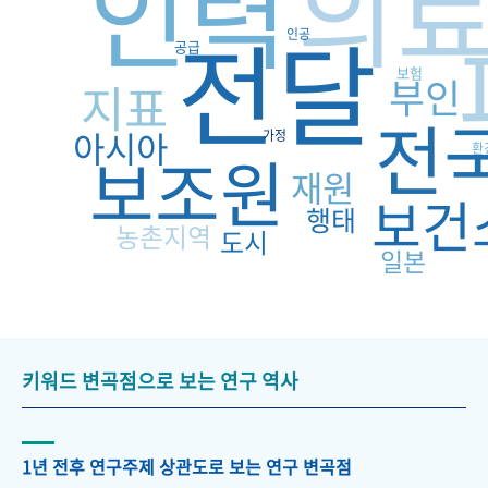
의
인력
전달
인공
공급
보험
부인
지표
전
아시아
가정
환
보조원
재원
보건
행태
농촌지역
도시
일본
키워드 변곡점으로 보는 연구 역사
1년 전후 연구주제 상관도로 보는 연구 변곡점