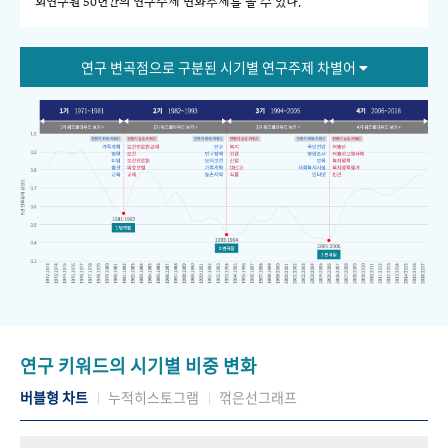
회연구원 50년간의 연구주제 변화추세를 볼 수 있다."
연구 변곡점으로 구분된 시기별 연구주제 차별어
연구 키워드의 시기별 비중 변화
버블형 차트
누적히스토그램
꺾은선그래프