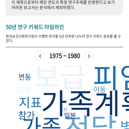
이 제목으로부터 해당 연도의 특정 연구주제를 반영한다고 보기
+1
성과 50선
숫자로 보는 50년
50
주년 광장
어려운 보고서는 분석에서 제외하였다.
세계와 함께 한 KIHASA
50년 연구 키워드 타임라인
VR 역사관
한국보건사회연구원이 수행한 연구를 5년 단위로 나누어 연구 키워드 분포를 볼 수
있다.
1975 ~ 1980
보급
피
변동
가족계
재원
이동
지표
전달
노인
참가
가족
일본