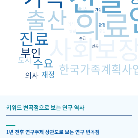
의료
출산
서비스
가정
의식
환경
진료
공급
중절
사회보
수급
인공
부인
도시
수요
한국가족계획사
재정
의사
키워드 변곡점으로 보는 연구 역사
1년 전후 연구주제 상관도로 보는 연구 변곡점