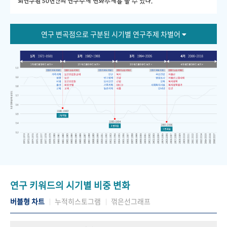
회연구원 50년간의 연구주제 변화추세를 볼 수 있다."
연구 변곡점으로 구분된 시기별 연구주제 차별어
연구 키워드의 시기별 비중 변화
버블형 차트
누적히스토그램
꺾은선그래프