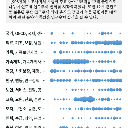
4,908건의 보고서에서 추출한 주요 단어 135개를 12개 군집으로
나누어 연도별 연구주제 변화를 시각화하였다. 또한 12개 군집으
로 분류된 주요 연구주제 외에 유사도 평균이 높은 관련어를 배치
하여 관련 분야의 폭넓은 연구수행 실적을 볼 수 있다.
국가, OECD,
국제, 생산, 아시아, 태평양, 태평양지역, 참가
의료, 기초, 보장,
병원, 가정, 연금, 연계, 공적, 일본, 생활, 국민기초생활보장제도, 국민연금, 기금, 저소득층, 근로, 자활, 급여, 환자, 의료비, 모니터링, 한국복지패널, 소득, 지표, 빈곤, 노후, 장애인
가족,
가족보건사업, 산업, 친화, 전국, 출산력
가족계획,
가족계획사업, 가족계획사업평가, 한국가족계획사업, 피임, 보급, 부인, 자궁, 피임약
건강, 사회보장, 재정,
보험, 건강보험, 국민건강증진, 건강영향평가, 경제, 지출, 성장, 협동, 영양, 국민건강, 하국인, 영양조사, 사회보장제도, 행태, 의식
인구, 변동,
인구정책, 저출산, 고령사회, 고령화, 이동, 남북한, 지방자치단체, 컨설팅, 복지정책평가, 집, 사회개발
노인, 서비스,
전달, 공공, 보육, 수요, 공급, 사회서비스, 데이터, 보호, 요양, 아동, 예방, 청소년, 효율, 자원
교육, 요원, 진료,
훈련, 보건요원, 마을, 마을건강사업, 보조원, 진료원, 보건진료원, 보건진료원교재
모자, 보건소,
농촌, 도시, 금연, 농촌지역, 모자보건사업
인력, 수급,
의약, 분업, 식품, 의약품, 의사, 안전
출산, 여성,
양육, 환경, 임신, 인공, 중절