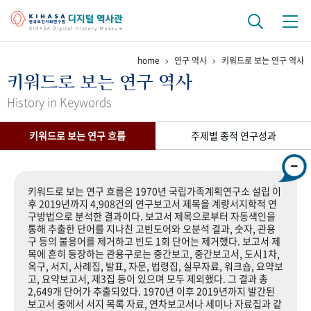
home
연구 역사
키워드로 보는 연구 역사
기관 역사
키워드로 보는 연구 역사
걸어온 길
기관 변천사
역대 기관장
연구원 사람들
History in Keywords
연구 역사
키워드로 보는 연구 흐름
주제별 종적 연구성과
정책과 연구
키워드로 보는 연구 역사
연구자들
간행물 변천사
키워드로 보는 연구 흐름은 1970년 국립가족계획연구소 설립 이
후 2019년까지 4,908건의 연구보고서 제목을 계량서지학적 연
구방법으로 분석한 결과이다. 보고서 제목으로부터 자동색인을
기록물 아카이브
통해 추출한 단어를 지나친 고빈도어와 오분석 결과, 숫자, 관용
구 등의 불용어를 제거하고 빈도 1회 단어는 제거했다. 보고서 제
사진 아카이브
문서 기록물
행정박물
영상 기록물
목에 흔히 등장하는 관용구로는 중간보고, 중간보고서, 도시1차,
옥구, 서지, 사례집, 발표, 자문, 법령집, 실무자료, 워크숍, 요약보
고, 요약보고서, 제3집 등이 있으며 모두 제외했다. 그 결과 총
2,649개 단어가 추출되었다. 1970년 이후 2019년까지 발간된
+1
50
주년 기념
보고서 중에서 서지 목록 자료, 연차보고서나 세미나 자료집과 같