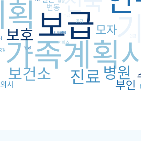
전국
계획
환경
보급
변동
수급
공급
모자
보호
가족계획
인구정책
연금
식
서비스
인공
중절
병원
보건소
진료
부인
의사