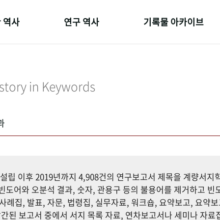
 역사
연구 역사
기록물 아카이브
온 길
정책과 연구
사진 아카이브
 변천사
키워드로 보는 연구 역사
문서 기록물
story in Keywords
 기관장
연구자들
행정박물
 사람들
간행물 변천사
영상 기록물
과
설립 이후 2019년까지 4,908건의 연구보고서 제목을 계량서
도어와 오분석 결과, 숫자, 관용구 등의 불용어를 제거하고 빈도
사례집, 발표, 자문, 법령집, 실무자료, 워크숍, 요약보고, 요약보
까지 발간된 보고서 중에서 서지 목록 자료, 연차보고서나 세미나 