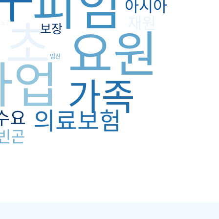
피임
아시아
기초
재원
요원
노인
보장
사업
임신
가족
의료보험
수요
빈곤