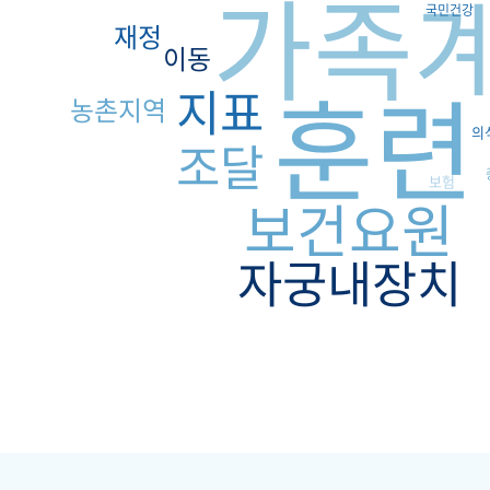
가족
국민건강
재정
이동
훈련
지표
농촌지역
의
조달
보험
보건요원
자궁내장치