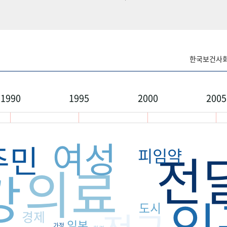
한국보건사회연
1990
1995
2000
2005
여성
주민
전
피임약
의료
강
인
도시
경제
일본
가정