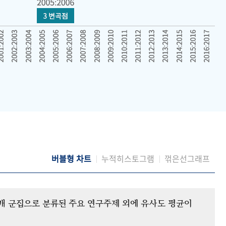
버블형 차트
누적히스토그램
꺾은선그래프
12개 군집으로 분류된 주요 연구주제 외에 유사도 평균이