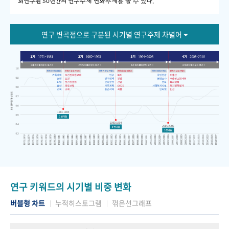
회연구원 50년간의 연구주제 변화추세를 볼 수 있다."
연구 변곡점으로 구분된 시기별 연구주제 차별어
연구 키워드의 시기별 비중 변화
버블형 차트
누적히스토그램
꺾은선그래프