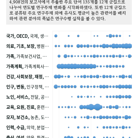
4,908건의 보고서에서 추출한 주요 단어 135개를 12개 군집으로
나누어 연도별 연구주제 변화를 시각화하였다. 또한 12개 군집으
로 분류된 주요 연구주제 외에 유사도 평균이 높은 관련어를 배치
하여 관련 분야의 폭넓은 연구수행 실적을 볼 수 있다.
국가, OECD,
국제, 생산, 아시아, 태평양, 태평양지역, 참가
의료, 기초, 보장,
병원, 가정, 연금, 연계, 공적, 일본, 생활, 국민기초생활보장제도, 국민연금, 기금, 저소득층, 근로, 자활, 급여, 환자, 의료비, 모니터링, 한국복지패널, 소득, 지표, 빈곤, 노후, 장애인
가족,
가족보건사업, 산업, 친화, 전국, 출산력
가족계획,
가족계획사업, 가족계획사업평가, 한국가족계획사업, 피임, 보급, 부인, 자궁, 피임약
건강, 사회보장, 재정,
보험, 건강보험, 국민건강증진, 건강영향평가, 경제, 지출, 성장, 협동, 영양, 국민건강, 하국인, 영양조사, 사회보장제도, 행태, 의식
인구, 변동,
인구정책, 저출산, 고령사회, 고령화, 이동, 남북한, 지방자치단체, 컨설팅, 복지정책평가, 집, 사회개발
노인, 서비스,
전달, 공공, 보육, 수요, 공급, 사회서비스, 데이터, 보호, 요양, 아동, 예방, 청소년, 효율, 자원
교육, 요원, 진료,
훈련, 보건요원, 마을, 마을건강사업, 보조원, 진료원, 보건진료원, 보건진료원교재
모자, 보건소,
농촌, 도시, 금연, 농촌지역, 모자보건사업
인력, 수급,
의약, 분업, 식품, 의약품, 의사, 안전
출산, 여성,
양육, 환경, 임신, 인공, 중절