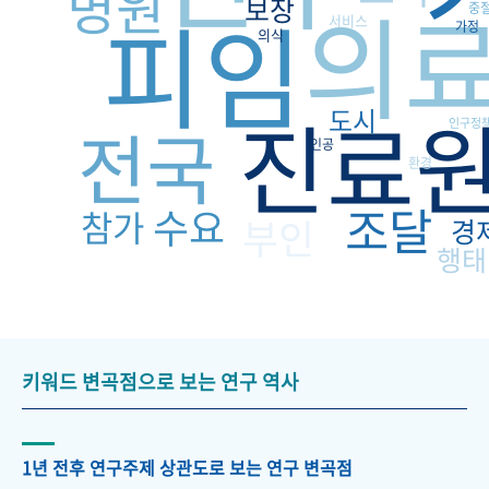
병원
의
보장
피임
중
서비스
가정
의식
진료
도시
전국
인구정
인공
환경
조달
수요
참가
부인
경
행태
키워드 변곡점으로 보는 연구 역사
1년 전후 연구주제 상관도로 보는 연구 변곡점