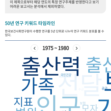
이 제목으로부터 해당 연도의 특정 연구주제를 반영한다고 보기
+1
성과 50선
숫자로 보는 50년
50
주년 광장
어려운 보고서는 분석에서 제외하였다.
세계와 함께 한 KIHASA
50년 연구 키워드 타임라인
VR 역사관
한국보건사회연구원이 수행한 연구를 5년 단위로 나누어 연구 키워드 분포를 볼 수
있다.
1975 ~ 1980
출산력
출
전달
가족
국민건강
공급
인구
수급
지표
보험
모자