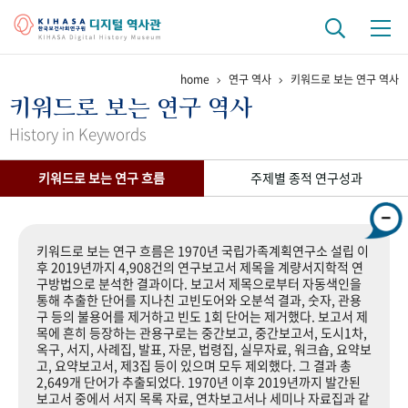
home
연구 역사
키워드로 보는 연구 역사
기관 역사
키워드로 보는 연구 역사
걸어온 길
기관 변천사
역대 기관장
연구원 사람들
History in Keywords
연구 역사
키워드로 보는 연구 흐름
주제별 종적 연구성과
정책과 연구
키워드로 보는 연구 역사
연구자들
간행물 변천사
키워드로 보는 연구 흐름은 1970년 국립가족계획연구소 설립 이
후 2019년까지 4,908건의 연구보고서 제목을 계량서지학적 연
구방법으로 분석한 결과이다. 보고서 제목으로부터 자동색인을
기록물 아카이브
통해 추출한 단어를 지나친 고빈도어와 오분석 결과, 숫자, 관용
구 등의 불용어를 제거하고 빈도 1회 단어는 제거했다. 보고서 제
사진 아카이브
문서 기록물
행정박물
영상 기록물
목에 흔히 등장하는 관용구로는 중간보고, 중간보고서, 도시1차,
옥구, 서지, 사례집, 발표, 자문, 법령집, 실무자료, 워크숍, 요약보
고, 요약보고서, 제3집 등이 있으며 모두 제외했다. 그 결과 총
2,649개 단어가 추출되었다. 1970년 이후 2019년까지 발간된
+1
50
주년 기념
보고서 중에서 서지 목록 자료, 연차보고서나 세미나 자료집과 같