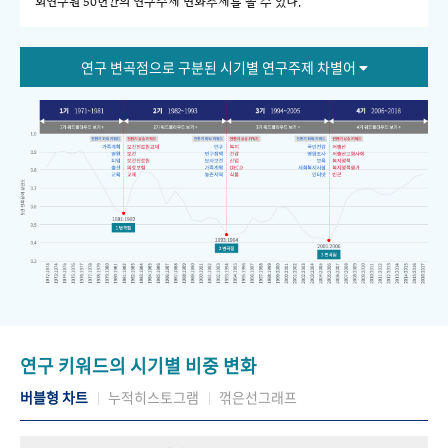
회연구원 50년간의 연구주제 변화추세를 볼 수 있다."
연구 변곡점으로 구분된 시기별 연구주제 차별어
연구 키워드의 시기별 비중 변화
버블형 차트
누적히스토그램
꺾은선그래프