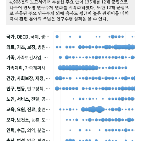
4,908건의 보고서에서 추출한 주요 단어 135개를 12개 군집으로
나누어 연도별 연구주제 변화를 시각화하였다. 또한 12개 군집으
로 분류된 주요 연구주제 외에 유사도 평균이 높은 관련어를 배치
하여 관련 분야의 폭넓은 연구수행 실적을 볼 수 있다.
국가, OECD,
국제, 생산, 아시아, 태평양, 태평양지역, 참가
의료, 기초, 보장,
병원, 가정, 연금, 연계, 공적, 일본, 생활, 국민기초생활보장제도, 국민연금, 기금, 저소득층, 근로, 자활, 급여, 환자, 의료비, 모니터링, 한국복지패널, 소득, 지표, 빈곤, 노후, 장애인
가족,
가족보건사업, 산업, 친화, 전국, 출산력
가족계획,
가족계획사업, 가족계획사업평가, 한국가족계획사업, 피임, 보급, 부인, 자궁, 피임약
건강, 사회보장, 재정,
보험, 건강보험, 국민건강증진, 건강영향평가, 경제, 지출, 성장, 협동, 영양, 국민건강, 하국인, 영양조사, 사회보장제도, 행태, 의식
인구, 변동,
인구정책, 저출산, 고령사회, 고령화, 이동, 남북한, 지방자치단체, 컨설팅, 복지정책평가, 집, 사회개발
노인, 서비스,
전달, 공공, 보육, 수요, 공급, 사회서비스, 데이터, 보호, 요양, 아동, 예방, 청소년, 효율, 자원
교육, 요원, 진료,
훈련, 보건요원, 마을, 마을건강사업, 보조원, 진료원, 보건진료원, 보건진료원교재
모자, 보건소,
농촌, 도시, 금연, 농촌지역, 모자보건사업
인력, 수급,
의약, 분업, 식품, 의약품, 의사, 안전
출산, 여성,
양육, 환경, 임신, 인공, 중절