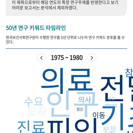
이 제목으로부터 해당 연도의 특정 연구주제를 반영한다고 보기
+1
성과 50선
숫자로 보는 50년
50
주년 광장
어려운 보고서는 분석에서 제외하였다.
세계와 함께 한 KIHASA
50년 연구 키워드 타임라인
VR 역사관
한국보건사회연구원이 수행한 연구를 5년 단위로 나누어 연구 키워드 분포를 볼 수
있다.
1975 ~ 1980
의료
전
인구
수요
기
의사
중절
모자
국민건강
임신
피임
환경
이동
진료
보장