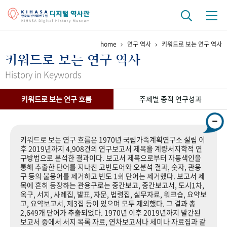
home
연구 역사
키워드로 보는 연구 역사
기관 역사
키워드로 보는 연구 역사
걸어온 길
기관 변천사
역대 기관장
연구원 사람들
History in Keywords
연구 역사
키워드로 보는 연구 흐름
주제별 종적 연구성과
정책과 연구
키워드로 보는 연구 역사
연구자들
간행물 변천사
키워드로 보는 연구 흐름은 1970년 국립가족계획연구소 설립 이
후 2019년까지 4,908건의 연구보고서 제목을 계량서지학적 연
구방법으로 분석한 결과이다. 보고서 제목으로부터 자동색인을
기록물 아카이브
통해 추출한 단어를 지나친 고빈도어와 오분석 결과, 숫자, 관용
구 등의 불용어를 제거하고 빈도 1회 단어는 제거했다. 보고서 제
사진 아카이브
문서 기록물
행정박물
영상 기록물
목에 흔히 등장하는 관용구로는 중간보고, 중간보고서, 도시1차,
옥구, 서지, 사례집, 발표, 자문, 법령집, 실무자료, 워크숍, 요약보
고, 요약보고서, 제3집 등이 있으며 모두 제외했다. 그 결과 총
2,649개 단어가 추출되었다. 1970년 이후 2019년까지 발간된
+1
50
주년 기념
보고서 중에서 서지 목록 자료, 연차보고서나 세미나 자료집과 같