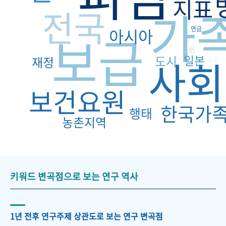
지표
가
전국
보급
아시아
연금
노인
사회
일본
도시
재정
공급
보건요원
한국가
행태
농촌지역
키워드 변곡점으로 보는 연구 역사
1년 전후 연구주제 상관도로 보는 연구 변곡점