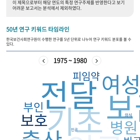
이 제목으로부터 해당 연도의 특정 연구주제를 반영한다고 보기
+1
성과 50선
숫자로 보는 50년
50
주년 광장
어려운 보고서는 분석에서 제외하였다.
세계와 함께 한 KIHASA
50년 연구 키워드 타임라인
VR 역사관
한국보건사회연구원이 수행한 연구를 5년 단위로 나누어 연구 키워드 분포를 볼 수
있다.
1975 ~ 1980
여
피임약
전달
보
기초
부인
보호
의식
병원
출산
인공