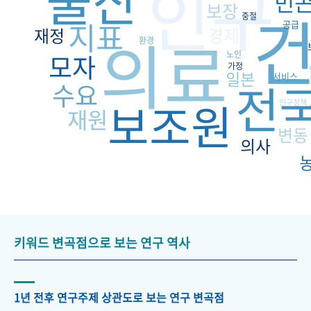
인구
빈
보장
중절
지표
공급
경제
재정
의료
환경
모자
노인
가정
일본
서비스
전
수요
보조원
인구정책
재원
변동
의사
키워드 변곡점으로 보는 연구 역사
1년 전후 연구주제 상관도로 보는 연구 변곡점