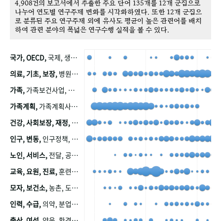
4,908건의 보고서에서 추출한 주요 단어 135개를 12개 군집으로
나누어 연도별 연구주제 변화를 시각화하였다. 또한 12개 군집으
로 분류된 주요 연구주제 외에 유사도 평균이 높은 관련어를 배치
하여 관련 분야의 폭넓은 연구수행 실적을 볼 수 있다.
국가, OECD,
국제, 생산, 아시아, 태평양, 태평양지역, 참가
의료, 기초, 보장,
병원, 가정, 연금, 연계, 공적, 일본, 생활, 국민기초생활보장제도, 국민연금, 기금, 저소득층, 근로, 자활, 급여, 환자, 의료비, 모니터링, 한국복지패널, 소득, 지표, 빈곤, 노후, 장애인
가족,
가족보건사업, 산업, 친화, 전국, 출산력
가족계획,
가족계획사업, 가족계획사업평가, 한국가족계획사업, 피임, 보급, 부인, 자궁, 피임약
건강, 사회보장, 재정,
보험, 건강보험, 국민건강증진, 건강영향평가, 경제, 지출, 성장, 협동, 영양, 국민건강, 하국인, 영양조사, 사회보장제도, 행태, 의식
인구, 변동,
인구정책, 저출산, 고령사회, 고령화, 이동, 남북한, 지방자치단체, 컨설팅, 복지정책평가, 집, 사회개발
노인, 서비스,
전달, 공공, 보육, 수요, 공급, 사회서비스, 데이터, 보호, 요양, 아동, 예방, 청소년, 효율, 자원
교육, 요원, 진료,
훈련, 보건요원, 마을, 마을건강사업, 보조원, 진료원, 보건진료원, 보건진료원교재
모자, 보건소,
농촌, 도시, 금연, 농촌지역, 모자보건사업
인력, 수급,
의약, 분업, 식품, 의약품, 의사, 안전
출산, 여성,
양육, 환경, 임신, 인공, 중절