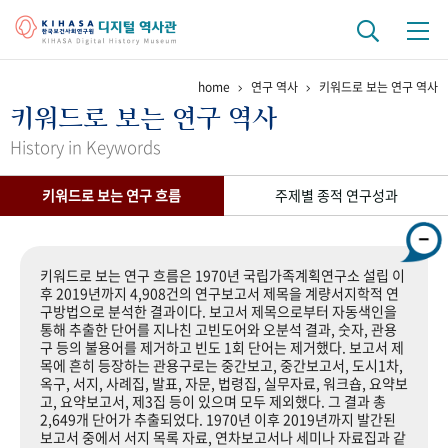
home
연구 역사
키워드로 보는 연구 역사
기관 역사
키워드로 보는 연구 역사
걸어온 길
기관 변천사
역대 기관장
연구원 사람들
History in Keywords
연구 역사
키워드로 보는 연구 흐름
주제별 종적 연구성과
정책과 연구
키워드로 보는 연구 역사
연구자들
간행물 변천사
키워드로 보는 연구 흐름은 1970년 국립가족계획연구소 설립 이
후 2019년까지 4,908건의 연구보고서 제목을 계량서지학적 연
구방법으로 분석한 결과이다. 보고서 제목으로부터 자동색인을
기록물 아카이브
통해 추출한 단어를 지나친 고빈도어와 오분석 결과, 숫자, 관용
구 등의 불용어를 제거하고 빈도 1회 단어는 제거했다. 보고서 제
사진 아카이브
문서 기록물
행정박물
영상 기록물
목에 흔히 등장하는 관용구로는 중간보고, 중간보고서, 도시1차,
옥구, 서지, 사례집, 발표, 자문, 법령집, 실무자료, 워크숍, 요약보
고, 요약보고서, 제3집 등이 있으며 모두 제외했다. 그 결과 총
2,649개 단어가 추출되었다. 1970년 이후 2019년까지 발간된
+1
50
주년 기념
보고서 중에서 서지 목록 자료, 연차보고서나 세미나 자료집과 같