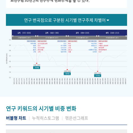
회연구원 50년간의 연구주제 변화추세를 볼 수 있다."
연구 변곡점으로 구분된 시기별 연구주제 차별어
연구 키워드의 시기별 비중 변화
버블형 차트
누적히스토그램
꺾은선그래프