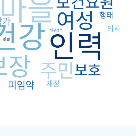
마을
보건요원
여성
행태
건강
참가
인력
의사
인구정책
공급
보장
주민
보호
피임약
재정