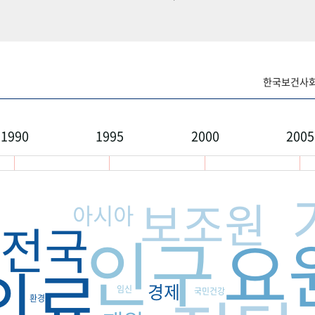
한국보건사회연
1990
1995
2000
2005
보조원
아시아
전국
인구
요
의료
경제
임신
국민건강
환경