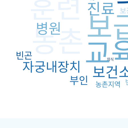
훈련
진료
보
보
병원
농촌
교
빈곤
의식
자궁내장치
보건
부인
농촌지역