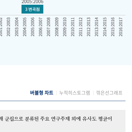
버블형 차트
누적히스토그램
꺾은선그래프
12개 군집으로 분류된 주요 연구주제 외에 유사도 평균이