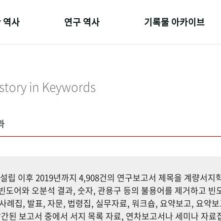
 역사
연구 역사
기록물 아카이브
온 길
정책과 연구
사진 아카이브
 변천사
키워드로 보는 연구 역사
문서 기록물
story in Keywords
 기관장
연구자들
행정박물
 사람들
간행물 변천사
영상 기록물
과
설립 이후 2019년까지 4,908건의 연구보고서 제목을 계량서
도어와 오분석 결과, 숫자, 관용구 등의 불용어를 제거하고 빈도
사례집, 발표, 자문, 법령집, 실무자료, 워크숍, 요약보고, 요약보
까지 발간된 보고서 중에서 서지 목록 자료, 연차보고서나 세미나 