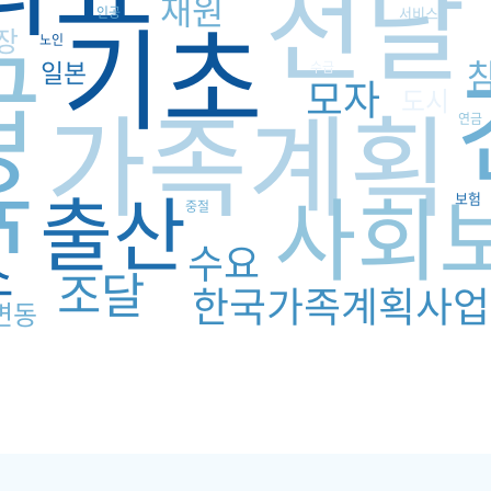
전달
재원
기초
인공
서비스
급
장
노인
일본
수급
모자
가족계획
도시
연금
육
사회
출산
보험
중절
수요
소
조달
한국가족계획사업
변동