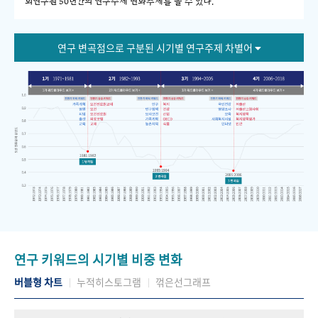
회연구원 50년간의 연구주제 변화추세를 볼 수 있다."
연구 변곡점으로 구분된 시기별 연구주제 차별어
연구 키워드의 시기별 비중 변화
버블형 차트
누적히스토그램
꺾은선그래프