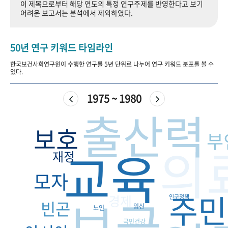
이 제목으로부터 해당 연도의 특정 연구주제를 반영한다고 보기
+1
성과 50선
숫자로 보는 50년
50
주년 광장
어려운 보고서는 분석에서 제외하였다.
세계와 함께 한 KIHASA
50년 연구 키워드 타임라인
VR 역사관
한국보건사회연구원이 수행한 연구를 5년 단위로 나누어 연구 키워드 분포를 볼 수
있다.
1975 ~ 1980
출산력
보호
부
의
교육
재정
모자
주민
보급
경제
인구정책
빈곤
임신
노인
국민건강