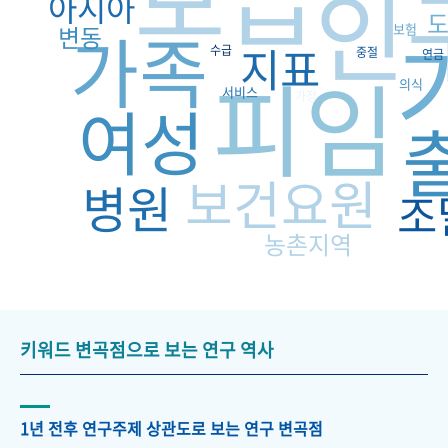
인
아시아
가족
변동
보험
지표
수급
중절
연금
피임
의식
서비스
가정
여성
보건요원
병원
조
농촌지역
키워드 변곡점으로 보는 연구 역사
1년 전후 연구주제 상관도로 보는 연구 변곡점