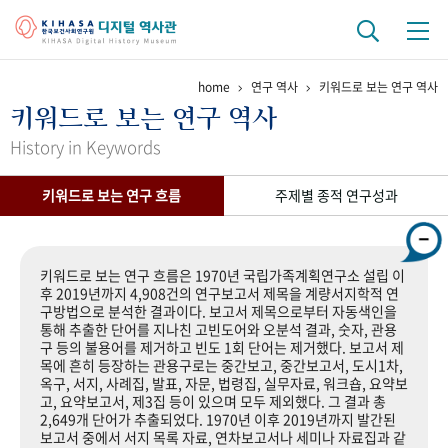
home
연구 역사
키워드로 보는 연구 역사
기관 역사
키워드로 보는 연구 역사
걸어온 길
기관 변천사
역대 기관장
연구원 사람들
History in Keywords
연구 역사
키워드로 보는 연구 흐름
주제별 종적 연구성과
정책과 연구
키워드로 보는 연구 역사
연구자들
간행물 변천사
키워드로 보는 연구 흐름은 1970년 국립가족계획연구소 설립 이
후 2019년까지 4,908건의 연구보고서 제목을 계량서지학적 연
구방법으로 분석한 결과이다. 보고서 제목으로부터 자동색인을
기록물 아카이브
통해 추출한 단어를 지나친 고빈도어와 오분석 결과, 숫자, 관용
구 등의 불용어를 제거하고 빈도 1회 단어는 제거했다. 보고서 제
사진 아카이브
문서 기록물
행정박물
영상 기록물
목에 흔히 등장하는 관용구로는 중간보고, 중간보고서, 도시1차,
옥구, 서지, 사례집, 발표, 자문, 법령집, 실무자료, 워크숍, 요약보
고, 요약보고서, 제3집 등이 있으며 모두 제외했다. 그 결과 총
2,649개 단어가 추출되었다. 1970년 이후 2019년까지 발간된
+1
50
주년 기념
보고서 중에서 서지 목록 자료, 연차보고서나 세미나 자료집과 같