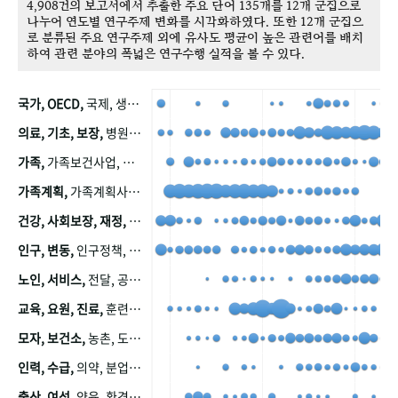
4,908건의 보고서에서 추출한 주요 단어 135개를 12개 군집으로
나누어 연도별 연구주제 변화를 시각화하였다. 또한 12개 군집으
로 분류된 주요 연구주제 외에 유사도 평균이 높은 관련어를 배치
하여 관련 분야의 폭넓은 연구수행 실적을 볼 수 있다.
국가, OECD,
국제, 생산, 아시아, 태평양, 태평양지역, 참가
의료, 기초, 보장,
병원, 가정, 연금, 연계, 공적, 일본, 생활, 국민기초생활보장제도, 국민연금, 기금, 저소득층, 근로, 자활, 급여, 환자, 의료비, 모니터링, 한국복지패널, 소득, 지표, 빈곤, 노후, 장애인
가족,
가족보건사업, 산업, 친화, 전국, 출산력
가족계획,
가족계획사업, 가족계획사업평가, 한국가족계획사업, 피임, 보급, 부인, 자궁, 피임약
건강, 사회보장, 재정,
보험, 건강보험, 국민건강증진, 건강영향평가, 경제, 지출, 성장, 협동, 영양, 국민건강, 하국인, 영양조사, 사회보장제도, 행태, 의식
인구, 변동,
인구정책, 저출산, 고령사회, 고령화, 이동, 남북한, 지방자치단체, 컨설팅, 복지정책평가, 집, 사회개발
노인, 서비스,
전달, 공공, 보육, 수요, 공급, 사회서비스, 데이터, 보호, 요양, 아동, 예방, 청소년, 효율, 자원
교육, 요원, 진료,
훈련, 보건요원, 마을, 마을건강사업, 보조원, 진료원, 보건진료원, 보건진료원교재
모자, 보건소,
농촌, 도시, 금연, 농촌지역, 모자보건사업
인력, 수급,
의약, 분업, 식품, 의약품, 의사, 안전
출산, 여성,
양육, 환경, 임신, 인공, 중절