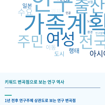
인구
출
보험
일본
수요
가족계
경제
인공
노인
여성
전
주민
환경
인구정책
이동
행태
아시
도시
키워드 변곡점으로 보는 연구 역사
1년 전후 연구주제 상관도로 보는 연구 변곡점