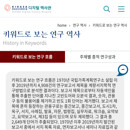
home
연구 역사
키워드로 보는 연구 역사
기관 역사
키워드로 보는 연구 역사
걸어온 길
기관 변천사
역대 기관장
연구원 사람들
History in Keywords
연구 역사
키워드로 보는 연구 흐름
주제별 종적 연구성과
정책과 연구
키워드로 보는 연구 역사
연구자들
간행물 변천사
키워드로 보는 연구 흐름은 1970년 국립가족계획연구소 설립 이
후 2019년까지 4,908건의 연구보고서 제목을 계량서지학적 연
구방법으로 분석한 결과이다. 보고서 제목으로부터 자동색인을
기록물 아카이브
통해 추출한 단어를 지나친 고빈도어와 오분석 결과, 숫자, 관용
구 등의 불용어를 제거하고 빈도 1회 단어는 제거했다. 보고서 제
사진 아카이브
문서 기록물
행정박물
영상 기록물
목에 흔히 등장하는 관용구로는 중간보고, 중간보고서, 도시1차,
옥구, 서지, 사례집, 발표, 자문, 법령집, 실무자료, 워크숍, 요약보
고, 요약보고서, 제3집 등이 있으며 모두 제외했다. 그 결과 총
2,649개 단어가 추출되었다. 1970년 이후 2019년까지 발간된
+1
50
주년 기념
보고서 중에서 서지 목록 자료, 연차보고서나 세미나 자료집과 같