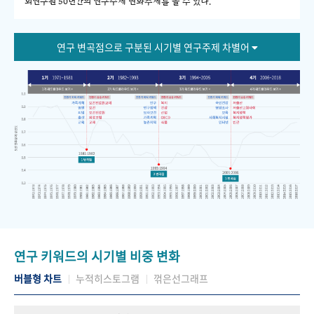
회연구원 50년간의 연구주제 변화추세를 볼 수 있다."
연구 변곡점으로 구분된 시기별 연구주제 차별어
연구 키워드의 시기별 비중 변화
버블형 차트
누적히스토그램
꺾은선그래프