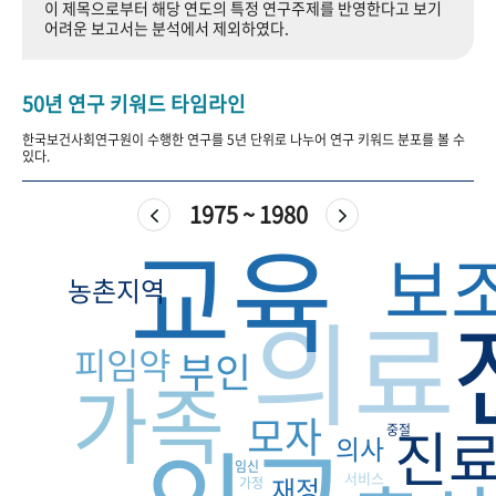
이 제목으로부터 해당 연도의 특정 연구주제를 반영한다고 보기
+1
성과 50선
숫자로 보는 50년
50
주년 광장
어려운 보고서는 분석에서 제외하였다.
세계와 함께 한 KIHASA
50년 연구 키워드 타임라인
VR 역사관
한국보건사회연구원이 수행한 연구를 5년 단위로 나누어 연구 키워드 분포를 볼 수
있다.
1975 ~ 1980
교육
보
농촌지역
의료
피임약
부인
가족
모자
진
중절
의사
임신
서비스
재정
가정