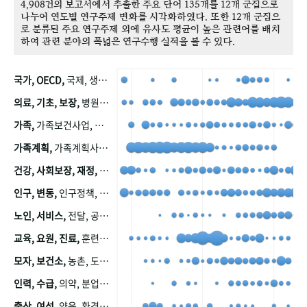
4,908건의 보고서에서 추출한 주요 단어 135개를 12개 군집으로
나누어 연도별 연구주제 변화를 시각화하였다. 또한 12개 군집으
로 분류된 주요 연구주제 외에 유사도 평균이 높은 관련어를 배치
하여 관련 분야의 폭넓은 연구수행 실적을 볼 수 있다.
국가, OECD,
국제, 생산, 아시아, 태평양, 태평양지역, 참가
의료, 기초, 보장,
병원, 가정, 연금, 연계, 공적, 일본, 생활, 국민기초생활보장제도, 국민연금, 기금, 저소득층, 근로, 자활, 급여, 환자, 의료비, 모니터링, 한국복지패널, 소득, 지표, 빈곤, 노후, 장애인
가족,
가족보건사업, 산업, 친화, 전국, 출산력
가족계획,
가족계획사업, 가족계획사업평가, 한국가족계획사업, 피임, 보급, 부인, 자궁, 피임약
건강, 사회보장, 재정,
보험, 건강보험, 국민건강증진, 건강영향평가, 경제, 지출, 성장, 협동, 영양, 국민건강, 하국인, 영양조사, 사회보장제도, 행태, 의식
인구, 변동,
인구정책, 저출산, 고령사회, 고령화, 이동, 남북한, 지방자치단체, 컨설팅, 복지정책평가, 집, 사회개발
노인, 서비스,
전달, 공공, 보육, 수요, 공급, 사회서비스, 데이터, 보호, 요양, 아동, 예방, 청소년, 효율, 자원
교육, 요원, 진료,
훈련, 보건요원, 마을, 마을건강사업, 보조원, 진료원, 보건진료원, 보건진료원교재
모자, 보건소,
농촌, 도시, 금연, 농촌지역, 모자보건사업
인력, 수급,
의약, 분업, 식품, 의약품, 의사, 안전
출산, 여성,
양육, 환경, 임신, 인공, 중절