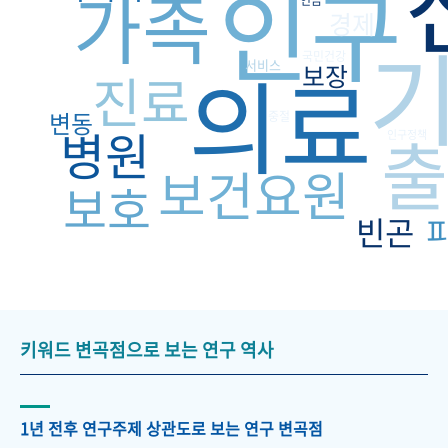
인구
가족
연금
경제
국민건강
의료
서비스
보장
진료
변동
중절
병원
출
인구정책
보건요원
보호
빈곤
키워드 변곡점으로 보는 연구 역사
1년 전후 연구주제 상관도로 보는 연구 변곡점