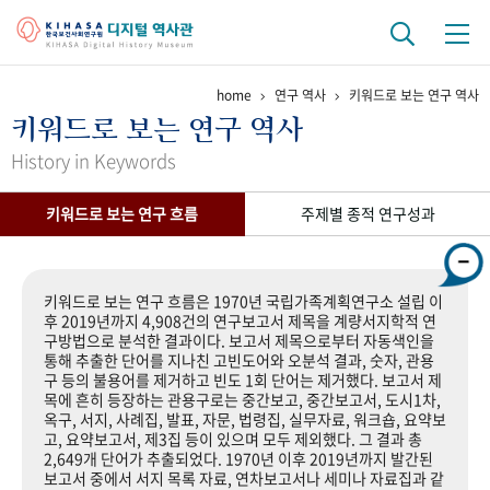
home
연구 역사
키워드로 보는 연구 역사
기관 역사
키워드로 보는 연구 역사
걸어온 길
기관 변천사
역대 기관장
연구원 사람들
History in Keywords
연구 역사
키워드로 보는 연구 흐름
주제별 종적 연구성과
정책과 연구
키워드로 보는 연구 역사
연구자들
간행물 변천사
키워드로 보는 연구 흐름은 1970년 국립가족계획연구소 설립 이
후 2019년까지 4,908건의 연구보고서 제목을 계량서지학적 연
구방법으로 분석한 결과이다. 보고서 제목으로부터 자동색인을
기록물 아카이브
통해 추출한 단어를 지나친 고빈도어와 오분석 결과, 숫자, 관용
구 등의 불용어를 제거하고 빈도 1회 단어는 제거했다. 보고서 제
사진 아카이브
문서 기록물
행정박물
영상 기록물
목에 흔히 등장하는 관용구로는 중간보고, 중간보고서, 도시1차,
옥구, 서지, 사례집, 발표, 자문, 법령집, 실무자료, 워크숍, 요약보
고, 요약보고서, 제3집 등이 있으며 모두 제외했다. 그 결과 총
2,649개 단어가 추출되었다. 1970년 이후 2019년까지 발간된
+1
50
주년 기념
보고서 중에서 서지 목록 자료, 연차보고서나 세미나 자료집과 같