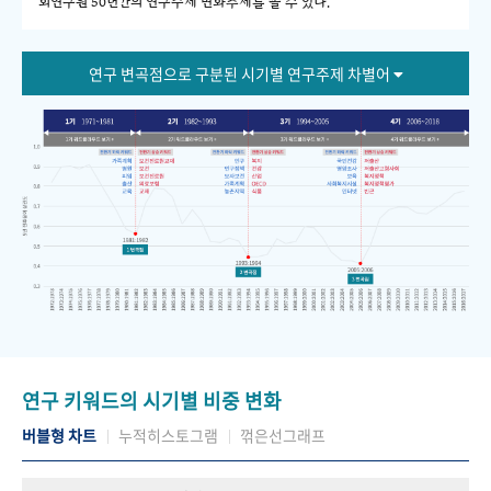
회연구원 50년간의 연구주제 변화추세를 볼 수 있다."
연구 변곡점으로 구분된 시기별 연구주제 차별어
연구 키워드의 시기별 비중 변화
버블형 차트
누적히스토그램
꺾은선그래프