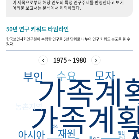
이 제목으로부터 해당 연도의 특정 연구주제를 반영한다고 보기
+1
성과 50선
숫자로 보는 50년
50
주년 광장
어려운 보고서는 분석에서 제외하였다.
세계와 함께 한 KIHASA
50년 연구 키워드 타임라인
VR 역사관
한국보건사회연구원이 수행한 연구를 5년 단위로 나누어 연구 키워드 분포를 볼 수
있다.
1975 ~ 1980
모자
수요
부인
가족계
가족계
농촌지역
의식
재원
아시아
임신
수급