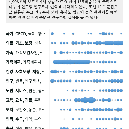
4,908건의 보고서에서 추출한 주요 단어 135개를 12개 군집으로
나누어 연도별 연구주제 변화를 시각화하였다. 또한 12개 군집으
로 분류된 주요 연구주제 외에 유사도 평균이 높은 관련어를 배치
하여 관련 분야의 폭넓은 연구수행 실적을 볼 수 있다.
국가, OECD,
국제, 생산, 아시아, 태평양, 태평양지역, 참가
의료, 기초, 보장,
병원, 가정, 연금, 연계, 공적, 일본, 생활, 국민기초생활보장제도, 국민연금, 기금, 저소득층, 근로, 자활, 급여, 환자, 의료비, 모니터링, 한국복지패널, 소득, 지표, 빈곤, 노후, 장애인
가족,
가족보건사업, 산업, 친화, 전국, 출산력
가족계획,
가족계획사업, 가족계획사업평가, 한국가족계획사업, 피임, 보급, 부인, 자궁, 피임약
건강, 사회보장, 재정,
보험, 건강보험, 국민건강증진, 건강영향평가, 경제, 지출, 성장, 협동, 영양, 국민건강, 하국인, 영양조사, 사회보장제도, 행태, 의식
인구, 변동,
인구정책, 저출산, 고령사회, 고령화, 이동, 남북한, 지방자치단체, 컨설팅, 복지정책평가, 집, 사회개발
노인, 서비스,
전달, 공공, 보육, 수요, 공급, 사회서비스, 데이터, 보호, 요양, 아동, 예방, 청소년, 효율, 자원
교육, 요원, 진료,
훈련, 보건요원, 마을, 마을건강사업, 보조원, 진료원, 보건진료원, 보건진료원교재
모자, 보건소,
농촌, 도시, 금연, 농촌지역, 모자보건사업
인력, 수급,
의약, 분업, 식품, 의약품, 의사, 안전
출산, 여성,
양육, 환경, 임신, 인공, 중절