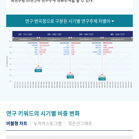
회연구원 50년간의 연구주제 변화추세를 볼 수 있다."
연구 변곡점으로 구분된 시기별 연구주제 차별어
연구 키워드의 시기별 비중 변화
버블형 차트
누적히스토그램
꺾은선그래프