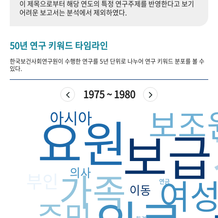
이 제목으로부터 해당 연도의 특정 연구주제를 반영한다고 보기
+1
성과 50선
숫자로 보는 50년
50
주년 광장
어려운 보고서는 분석에서 제외하였다.
세계와 함께 한 KIHASA
50년 연구 키워드 타임라인
VR 역사관
한국보건사회연구원이 수행한 연구를 5년 단위로 나누어 연구 키워드 분포를 볼 수
있다.
1975 ~ 1980
보조
요원
아시아
보급
가족
의사
부인
여
연금
이동
주민