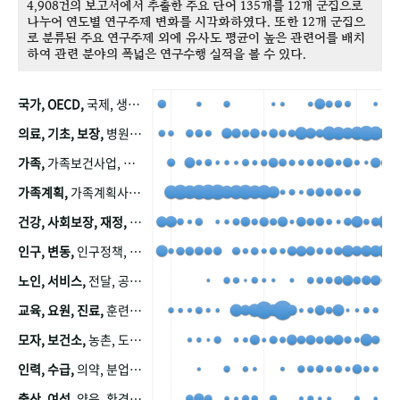
4,908건의 보고서에서 추출한 주요 단어 135개를 12개 군집으로
나누어 연도별 연구주제 변화를 시각화하였다. 또한 12개 군집으
로 분류된 주요 연구주제 외에 유사도 평균이 높은 관련어를 배치
하여 관련 분야의 폭넓은 연구수행 실적을 볼 수 있다.
국가, OECD,
국제, 생산, 아시아, 태평양, 태평양지역, 참가
의료, 기초, 보장,
병원, 가정, 연금, 연계, 공적, 일본, 생활, 국민기초생활보장제도, 국민연금, 기금, 저소득층, 근로, 자활, 급여, 환자, 의료비, 모니터링, 한국복지패널, 소득, 지표, 빈곤, 노후, 장애인
가족,
가족보건사업, 산업, 친화, 전국, 출산력
가족계획,
가족계획사업, 가족계획사업평가, 한국가족계획사업, 피임, 보급, 부인, 자궁, 피임약
건강, 사회보장, 재정,
보험, 건강보험, 국민건강증진, 건강영향평가, 경제, 지출, 성장, 협동, 영양, 국민건강, 하국인, 영양조사, 사회보장제도, 행태, 의식
인구, 변동,
인구정책, 저출산, 고령사회, 고령화, 이동, 남북한, 지방자치단체, 컨설팅, 복지정책평가, 집, 사회개발
노인, 서비스,
전달, 공공, 보육, 수요, 공급, 사회서비스, 데이터, 보호, 요양, 아동, 예방, 청소년, 효율, 자원
교육, 요원, 진료,
훈련, 보건요원, 마을, 마을건강사업, 보조원, 진료원, 보건진료원, 보건진료원교재
모자, 보건소,
농촌, 도시, 금연, 농촌지역, 모자보건사업
인력, 수급,
의약, 분업, 식품, 의약품, 의사, 안전
출산, 여성,
양육, 환경, 임신, 인공, 중절