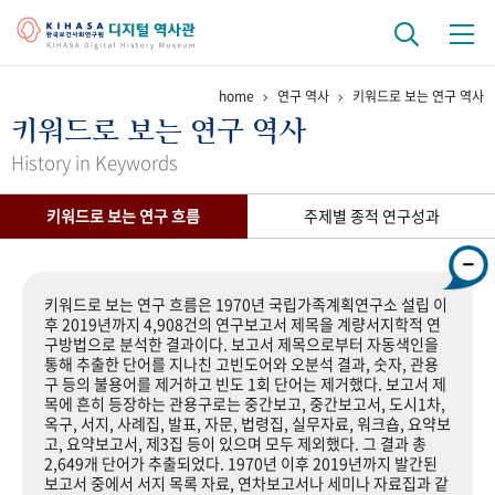
home
연구 역사
키워드로 보는 연구 역사
기관 역사
키워드로 보는 연구 역사
걸어온 길
기관 변천사
역대 기관장
연구원 사람들
History in Keywords
연구 역사
키워드로 보는 연구 흐름
주제별 종적 연구성과
정책과 연구
키워드로 보는 연구 역사
연구자들
간행물 변천사
키워드로 보는 연구 흐름은 1970년 국립가족계획연구소 설립 이
후 2019년까지 4,908건의 연구보고서 제목을 계량서지학적 연
구방법으로 분석한 결과이다. 보고서 제목으로부터 자동색인을
기록물 아카이브
통해 추출한 단어를 지나친 고빈도어와 오분석 결과, 숫자, 관용
구 등의 불용어를 제거하고 빈도 1회 단어는 제거했다. 보고서 제
사진 아카이브
문서 기록물
행정박물
영상 기록물
목에 흔히 등장하는 관용구로는 중간보고, 중간보고서, 도시1차,
옥구, 서지, 사례집, 발표, 자문, 법령집, 실무자료, 워크숍, 요약보
고, 요약보고서, 제3집 등이 있으며 모두 제외했다. 그 결과 총
2,649개 단어가 추출되었다. 1970년 이후 2019년까지 발간된
+1
50
주년 기념
보고서 중에서 서지 목록 자료, 연차보고서나 세미나 자료집과 같