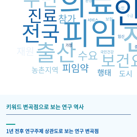
의료
환경
진료
노인
피임
참가
수급
보험
전국
서비스
임신
출산
가정
재원
수요
보건
국민건강
피임약
농촌지역
행태
도시
키워드 변곡점으로 보는 연구 역사
1년 전후 연구주제 상관도로 보는 연구 변곡점