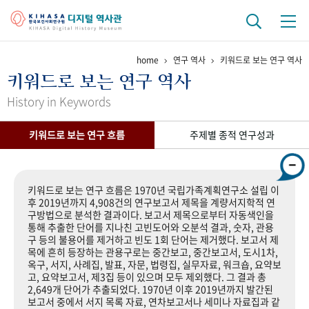
home
연구 역사
키워드로 보는 연구 역사
기관 역사
키워드로 보는 연구 역사
걸어온 길
기관 변천사
역대 기관장
연구원 사람들
History in Keywords
연구 역사
키워드로 보는 연구 흐름
주제별 종적 연구성과
정책과 연구
키워드로 보는 연구 역사
연구자들
간행물 변천사
키워드로 보는 연구 흐름은 1970년 국립가족계획연구소 설립 이
후 2019년까지 4,908건의 연구보고서 제목을 계량서지학적 연
구방법으로 분석한 결과이다. 보고서 제목으로부터 자동색인을
기록물 아카이브
통해 추출한 단어를 지나친 고빈도어와 오분석 결과, 숫자, 관용
구 등의 불용어를 제거하고 빈도 1회 단어는 제거했다. 보고서 제
사진 아카이브
문서 기록물
행정박물
영상 기록물
목에 흔히 등장하는 관용구로는 중간보고, 중간보고서, 도시1차,
옥구, 서지, 사례집, 발표, 자문, 법령집, 실무자료, 워크숍, 요약보
고, 요약보고서, 제3집 등이 있으며 모두 제외했다. 그 결과 총
2,649개 단어가 추출되었다. 1970년 이후 2019년까지 발간된
+1
50
주년 기념
보고서 중에서 서지 목록 자료, 연차보고서나 세미나 자료집과 같