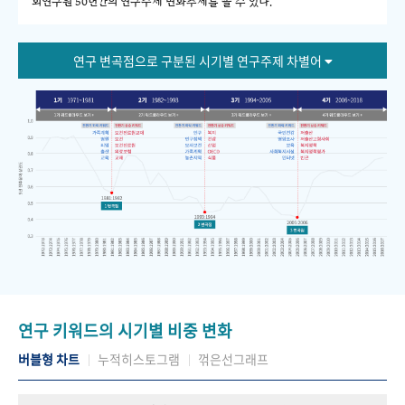
회연구원 50년간의 연구주제 변화추세를 볼 수 있다."
연구 변곡점으로 구분된 시기별 연구주제 차별어
연구 키워드의 시기별 비중 변화
버블형 차트
누적히스토그램
꺾은선그래프