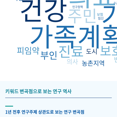
건강
수
주민
인구정책
보험
임신
가족계
진료
보
피임약
도시
부인
의사
농촌지역
키워드 변곡점으로 보는 연구 역사
1년 전후 연구주제 상관도로 보는 연구 변곡점