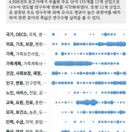
4,908건의 보고서에서 추출한 주요 단어 135개를 12개 군집으로
나누어 연도별 연구주제 변화를 시각화하였다. 또한 12개 군집으
로 분류된 주요 연구주제 외에 유사도 평균이 높은 관련어를 배치
하여 관련 분야의 폭넓은 연구수행 실적을 볼 수 있다.
국가, OECD,
국제, 생산, 아시아, 태평양, 태평양지역, 참가
의료, 기초, 보장,
병원, 가정, 연금, 연계, 공적, 일본, 생활, 국민기초생활보장제도, 국민연금, 기금, 저소득층, 근로, 자활, 급여, 환자, 의료비, 모니터링, 한국복지패널, 소득, 지표, 빈곤, 노후, 장애인
가족,
가족보건사업, 산업, 친화, 전국, 출산력
가족계획,
가족계획사업, 가족계획사업평가, 한국가족계획사업, 피임, 보급, 부인, 자궁, 피임약
건강, 사회보장, 재정,
보험, 건강보험, 국민건강증진, 건강영향평가, 경제, 지출, 성장, 협동, 영양, 국민건강, 하국인, 영양조사, 사회보장제도, 행태, 의식
인구, 변동,
인구정책, 저출산, 고령사회, 고령화, 이동, 남북한, 지방자치단체, 컨설팅, 복지정책평가, 집, 사회개발
노인, 서비스,
전달, 공공, 보육, 수요, 공급, 사회서비스, 데이터, 보호, 요양, 아동, 예방, 청소년, 효율, 자원
교육, 요원, 진료,
훈련, 보건요원, 마을, 마을건강사업, 보조원, 진료원, 보건진료원, 보건진료원교재
모자, 보건소,
농촌, 도시, 금연, 농촌지역, 모자보건사업
인력, 수급,
의약, 분업, 식품, 의약품, 의사, 안전
출산, 여성,
양육, 환경, 임신, 인공, 중절