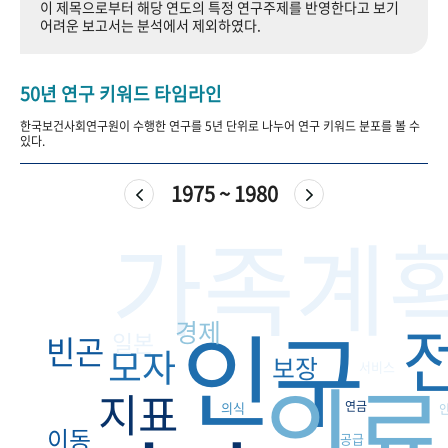
이 제목으로부터 해당 연도의 특정 연구주제를 반영한다고 보기
+1
성과 50선
숫자로 보는 50년
50
주년 광장
어려운 보고서는 분석에서 제외하였다.
세계와 함께 한 KIHASA
50년 연구 키워드 타임라인
VR 역사관
한국보건사회연구원이 수행한 연구를 5년 단위로 나누어 연구 키워드 분포를 볼 수
있다.
1975 ~ 1980
가족계
인구
경제
일본
빈곤
모자
보장
의료
서비스
지표
연금
의식
이동
공급