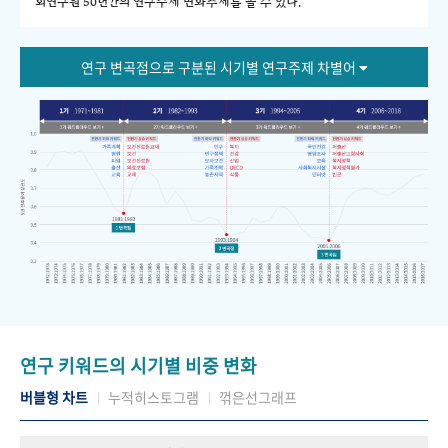
회연구원 50년간의 연구주제 변화추세를 볼 수 있다."
연구 변곡점으로 구분된 시기별 연구주제 차별어
연구 키워드의 시기별 비중 변화
버블형 차트
누적히스토그램
꺾은선그래프