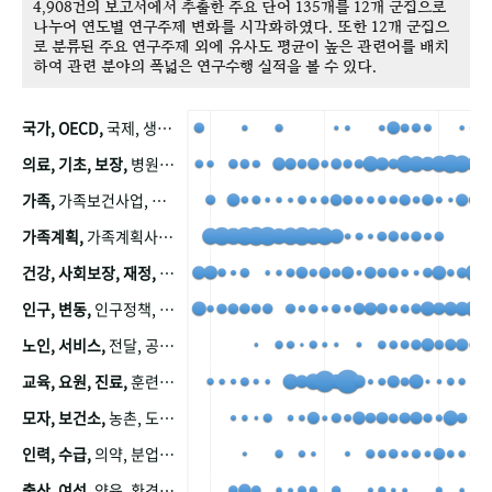
4,908건의 보고서에서 추출한 주요 단어 135개를 12개 군집으로
나누어 연도별 연구주제 변화를 시각화하였다. 또한 12개 군집으
로 분류된 주요 연구주제 외에 유사도 평균이 높은 관련어를 배치
하여 관련 분야의 폭넓은 연구수행 실적을 볼 수 있다.
국가, OECD,
국제, 생산, 아시아, 태평양, 태평양지역, 참가
의료, 기초, 보장,
병원, 가정, 연금, 연계, 공적, 일본, 생활, 국민기초생활보장제도, 국민연금, 기금, 저소득층, 근로, 자활, 급여, 환자, 의료비, 모니터링, 한국복지패널, 소득, 지표, 빈곤, 노후, 장애인
가족,
가족보건사업, 산업, 친화, 전국, 출산력
가족계획,
가족계획사업, 가족계획사업평가, 한국가족계획사업, 피임, 보급, 부인, 자궁, 피임약
건강, 사회보장, 재정,
보험, 건강보험, 국민건강증진, 건강영향평가, 경제, 지출, 성장, 협동, 영양, 국민건강, 하국인, 영양조사, 사회보장제도, 행태, 의식
인구, 변동,
인구정책, 저출산, 고령사회, 고령화, 이동, 남북한, 지방자치단체, 컨설팅, 복지정책평가, 집, 사회개발
노인, 서비스,
전달, 공공, 보육, 수요, 공급, 사회서비스, 데이터, 보호, 요양, 아동, 예방, 청소년, 효율, 자원
교육, 요원, 진료,
훈련, 보건요원, 마을, 마을건강사업, 보조원, 진료원, 보건진료원, 보건진료원교재
모자, 보건소,
농촌, 도시, 금연, 농촌지역, 모자보건사업
인력, 수급,
의약, 분업, 식품, 의약품, 의사, 안전
출산, 여성,
양육, 환경, 임신, 인공, 중절