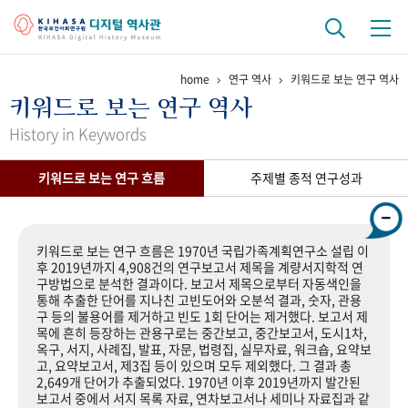
home
연구 역사
키워드로 보는 연구 역사
기관 역사
키워드로 보는 연구 역사
걸어온 길
기관 변천사
역대 기관장
연구원 사람들
History in Keywords
연구 역사
키워드로 보는 연구 흐름
주제별 종적 연구성과
정책과 연구
키워드로 보는 연구 역사
연구자들
간행물 변천사
키워드로 보는 연구 흐름은 1970년 국립가족계획연구소 설립 이
후 2019년까지 4,908건의 연구보고서 제목을 계량서지학적 연
구방법으로 분석한 결과이다. 보고서 제목으로부터 자동색인을
기록물 아카이브
통해 추출한 단어를 지나친 고빈도어와 오분석 결과, 숫자, 관용
구 등의 불용어를 제거하고 빈도 1회 단어는 제거했다. 보고서 제
사진 아카이브
문서 기록물
행정박물
영상 기록물
목에 흔히 등장하는 관용구로는 중간보고, 중간보고서, 도시1차,
옥구, 서지, 사례집, 발표, 자문, 법령집, 실무자료, 워크숍, 요약보
고, 요약보고서, 제3집 등이 있으며 모두 제외했다. 그 결과 총
2,649개 단어가 추출되었다. 1970년 이후 2019년까지 발간된
+1
50
주년 기념
보고서 중에서 서지 목록 자료, 연차보고서나 세미나 자료집과 같