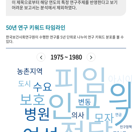
이 제목으로부터 해당 연도의 특정 연구주제를 반영한다고 보기
+1
성과 50선
숫자로 보는 50년
50
주년 광장
어려운 보고서는 분석에서 제외하였다.
세계와 함께 한 KIHASA
50년 연구 키워드 타임라인
VR 역사관
한국보건사회연구원이 수행한 연구를 5년 단위로 나누어 연구 키워드 분포를 볼 수
있다.
1975 ~ 1980
피임
농촌지역
아시
도시
수요
인구
보호
변동
병원
의사
모자
연금
인구정책