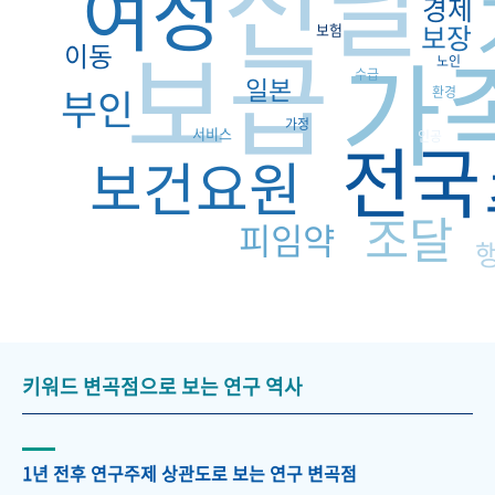
전달
여성
경제
보장
보급
보험
가
이동
노인
수급
일본
부인
환경
가정
서비스
전국
인공
보건요원
조달
피임약
키워드 변곡점으로 보는 연구 역사
1년 전후 연구주제 상관도로 보는 연구 변곡점