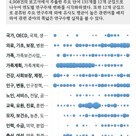
4,908건의 보고서에서 추출한 주요 단어 135개를 12개 군집으로
나누어 연도별 연구주제 변화를 시각화하였다. 또한 12개 군집으
로 분류된 주요 연구주제 외에 유사도 평균이 높은 관련어를 배치
하여 관련 분야의 폭넓은 연구수행 실적을 볼 수 있다.
국가, OECD,
국제, 생산, 아시아, 태평양, 태평양지역, 참가
의료, 기초, 보장,
병원, 가정, 연금, 연계, 공적, 일본, 생활, 국민기초생활보장제도, 국민연금, 기금, 저소득층, 근로, 자활, 급여, 환자, 의료비, 모니터링, 한국복지패널, 소득, 지표, 빈곤, 노후, 장애인
가족,
가족보건사업, 산업, 친화, 전국, 출산력
가족계획,
가족계획사업, 가족계획사업평가, 한국가족계획사업, 피임, 보급, 부인, 자궁, 피임약
건강, 사회보장, 재정,
보험, 건강보험, 국민건강증진, 건강영향평가, 경제, 지출, 성장, 협동, 영양, 국민건강, 하국인, 영양조사, 사회보장제도, 행태, 의식
인구, 변동,
인구정책, 저출산, 고령사회, 고령화, 이동, 남북한, 지방자치단체, 컨설팅, 복지정책평가, 집, 사회개발
노인, 서비스,
전달, 공공, 보육, 수요, 공급, 사회서비스, 데이터, 보호, 요양, 아동, 예방, 청소년, 효율, 자원
교육, 요원, 진료,
훈련, 보건요원, 마을, 마을건강사업, 보조원, 진료원, 보건진료원, 보건진료원교재
모자, 보건소,
농촌, 도시, 금연, 농촌지역, 모자보건사업
인력, 수급,
의약, 분업, 식품, 의약품, 의사, 안전
출산, 여성,
양육, 환경, 임신, 인공, 중절