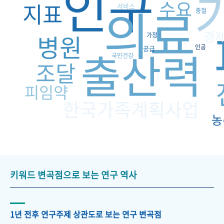
인구
수요
의료
지표
서비스
중절
경
병원
가정
출산력
인공
공급
국민건강
조달
피임약
한국가족계획사업
농
키워드 변곡점으로 보는 연구 역사
1년 전후 연구주제 상관도로 보는 연구 변곡점