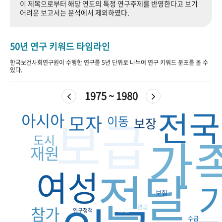
이 제목으로부터 해당 연도의 특정 연구주제를 반영한다고 보기
+1
성과 50선
숫자로 보는 50년
50
주년 광장
어려운 보고서는 분석에서 제외하였다.
세계와 함께 한 KIHASA
50년 연구 키워드 타임라인
VR 역사관
한국보건사회연구원이 수행한 연구를 5년 단위로 나누어 연구 키워드 분포를 볼 수
있다.
1975 ~ 1980
전국
보급
아시아
모자
이동
보장
가
도시
재원
전달
여성
보험
참가
연금
노인
인구정책
수급