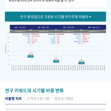
회연구원 50년간의 연구주제 변화추세를 볼 수 있다."
연구 변곡점으로 구분된 시기별 연구주제 차별어
연구 키워드의 시기별 비중 변화
버블형 차트
누적히스토그램
꺾은선그래프