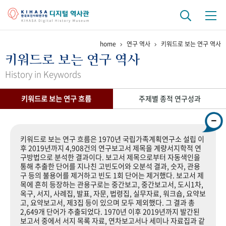
home
연구 역사
키워드로 보는 연구 역사
기관 역사
키워드로 보는 연구 역사
걸어온 길
기관 변천사
역대 기관장
연구원 사람들
History in Keywords
연구 역사
키워드로 보는 연구 흐름
주제별 종적 연구성과
정책과 연구
키워드로 보는 연구 역사
연구자들
간행물 변천사
키워드로 보는 연구 흐름은 1970년 국립가족계획연구소 설립 이
후 2019년까지 4,908건의 연구보고서 제목을 계량서지학적 연
구방법으로 분석한 결과이다. 보고서 제목으로부터 자동색인을
기록물 아카이브
통해 추출한 단어를 지나친 고빈도어와 오분석 결과, 숫자, 관용
구 등의 불용어를 제거하고 빈도 1회 단어는 제거했다. 보고서 제
사진 아카이브
문서 기록물
행정박물
영상 기록물
목에 흔히 등장하는 관용구로는 중간보고, 중간보고서, 도시1차,
옥구, 서지, 사례집, 발표, 자문, 법령집, 실무자료, 워크숍, 요약보
고, 요약보고서, 제3집 등이 있으며 모두 제외했다. 그 결과 총
2,649개 단어가 추출되었다. 1970년 이후 2019년까지 발간된
+1
50
주년 기념
보고서 중에서 서지 목록 자료, 연차보고서나 세미나 자료집과 같