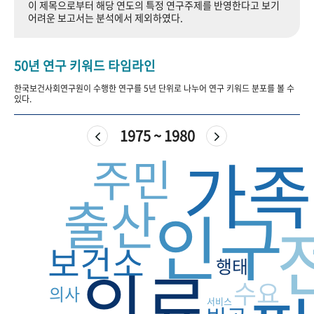
이 제목으로부터 해당 연도의 특정 연구주제를 반영한다고 보기
+1
성과 50선
숫자로 보는 50년
50
주년 광장
어려운 보고서는 분석에서 제외하였다.
세계와 함께 한 KIHASA
50년 연구 키워드 타임라인
VR 역사관
한국보건사회연구원이 수행한 연구를 5년 단위로 나누어 연구 키워드 분포를 볼 수
있다.
1975 ~ 1980
가족
주민
출산
인구
보건소
의료
행태
수요
의사
서비스