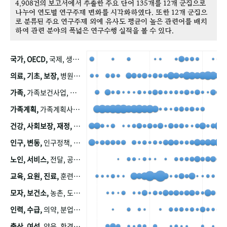
4,908건의 보고서에서 추출한 주요 단어 135개를 12개 군집으로
나누어 연도별 연구주제 변화를 시각화하였다. 또한 12개 군집으
로 분류된 주요 연구주제 외에 유사도 평균이 높은 관련어를 배치
하여 관련 분야의 폭넓은 연구수행 실적을 볼 수 있다.
국가, OECD,
국제, 생산, 아시아, 태평양, 태평양지역, 참가
의료, 기초, 보장,
병원, 가정, 연금, 연계, 공적, 일본, 생활, 국민기초생활보장제도, 국민연금, 기금, 저소득층, 근로, 자활, 급여, 환자, 의료비, 모니터링, 한국복지패널, 소득, 지표, 빈곤, 노후, 장애인
가족,
가족보건사업, 산업, 친화, 전국, 출산력
가족계획,
가족계획사업, 가족계획사업평가, 한국가족계획사업, 피임, 보급, 부인, 자궁, 피임약
건강, 사회보장, 재정,
보험, 건강보험, 국민건강증진, 건강영향평가, 경제, 지출, 성장, 협동, 영양, 국민건강, 하국인, 영양조사, 사회보장제도, 행태, 의식
인구, 변동,
인구정책, 저출산, 고령사회, 고령화, 이동, 남북한, 지방자치단체, 컨설팅, 복지정책평가, 집, 사회개발
노인, 서비스,
전달, 공공, 보육, 수요, 공급, 사회서비스, 데이터, 보호, 요양, 아동, 예방, 청소년, 효율, 자원
교육, 요원, 진료,
훈련, 보건요원, 마을, 마을건강사업, 보조원, 진료원, 보건진료원, 보건진료원교재
모자, 보건소,
농촌, 도시, 금연, 농촌지역, 모자보건사업
인력, 수급,
의약, 분업, 식품, 의약품, 의사, 안전
출산, 여성,
양육, 환경, 임신, 인공, 중절