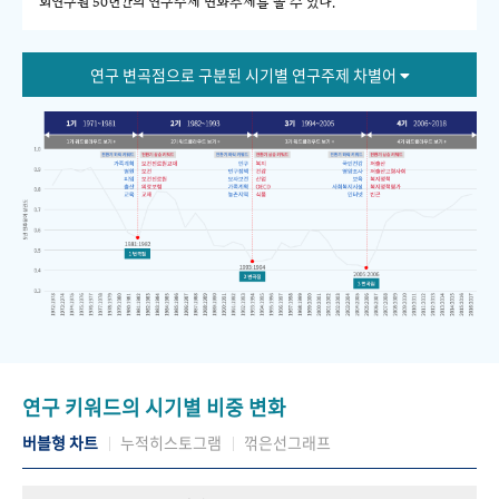
회연구원 50년간의 연구주제 변화추세를 볼 수 있다."
연구 변곡점으로 구분된 시기별 연구주제 차별어
연구 키워드의 시기별 비중 변화
버블형 차트
누적히스토그램
꺾은선그래프