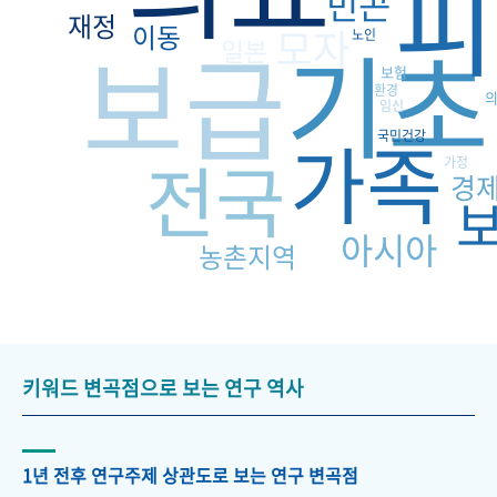
피
빈곤
재정
이동
모자
기초
보급
노인
일본
보험
환경
임신
가족
국민건강
전국
가정
경
아시아
농촌지역
키워드 변곡점으로 보는 연구 역사
1년 전후 연구주제 상관도로 보는 연구 변곡점