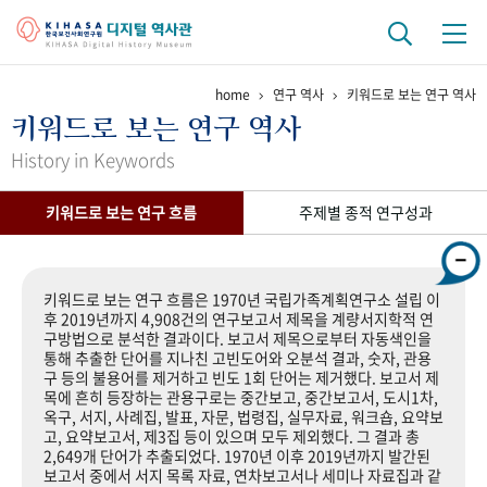
home
연구 역사
키워드로 보는 연구 역사
기관 역사
키워드로 보는 연구 역사
걸어온 길
기관 변천사
역대 기관장
연구원 사람들
History in Keywords
연구 역사
키워드로 보는 연구 흐름
주제별 종적 연구성과
정책과 연구
키워드로 보는 연구 역사
연구자들
간행물 변천사
키워드로 보는 연구 흐름은 1970년 국립가족계획연구소 설립 이
후 2019년까지 4,908건의 연구보고서 제목을 계량서지학적 연
구방법으로 분석한 결과이다. 보고서 제목으로부터 자동색인을
기록물 아카이브
통해 추출한 단어를 지나친 고빈도어와 오분석 결과, 숫자, 관용
구 등의 불용어를 제거하고 빈도 1회 단어는 제거했다. 보고서 제
사진 아카이브
문서 기록물
행정박물
영상 기록물
목에 흔히 등장하는 관용구로는 중간보고, 중간보고서, 도시1차,
옥구, 서지, 사례집, 발표, 자문, 법령집, 실무자료, 워크숍, 요약보
고, 요약보고서, 제3집 등이 있으며 모두 제외했다. 그 결과 총
2,649개 단어가 추출되었다. 1970년 이후 2019년까지 발간된
+1
50
주년 기념
보고서 중에서 서지 목록 자료, 연차보고서나 세미나 자료집과 같