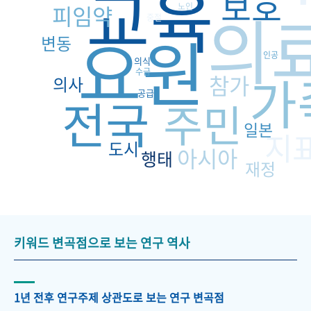
교육
보호
의
피임약
노인
중절
요원
변동
인공
의식
가
수급
참가
의사
공급
전국
주민
일본
지
도시
아시아
행태
재정
키워드 변곡점으로 보는 연구 역사
1년 전후 연구주제 상관도로 보는 연구 변곡점