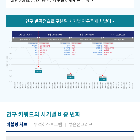
회연구원 50년간의 연구주제 변화추세를 볼 수 있다."
연구 변곡점으로 구분된 시기별 연구주제 차별어
연구 키워드의 시기별 비중 변화
버블형 차트
누적히스토그램
꺾은선그래프