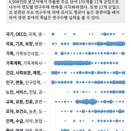
4,908건의 보고서에서 추출한 주요 단어 135개를 12개 군집으로
나누어 연도별 연구주제 변화를 시각화하였다. 또한 12개 군집으
로 분류된 주요 연구주제 외에 유사도 평균이 높은 관련어를 배치
하여 관련 분야의 폭넓은 연구수행 실적을 볼 수 있다.
국가, OECD,
국제, 생산, 아시아, 태평양, 태평양지역, 참가
의료, 기초, 보장,
병원, 가정, 연금, 연계, 공적, 일본, 생활, 국민기초생활보장제도, 국민연금, 기금, 저소득층, 근로, 자활, 급여, 환자, 의료비, 모니터링, 한국복지패널, 소득, 지표, 빈곤, 노후, 장애인
가족,
가족보건사업, 산업, 친화, 전국, 출산력
가족계획,
가족계획사업, 가족계획사업평가, 한국가족계획사업, 피임, 보급, 부인, 자궁, 피임약
건강, 사회보장, 재정,
보험, 건강보험, 국민건강증진, 건강영향평가, 경제, 지출, 성장, 협동, 영양, 국민건강, 하국인, 영양조사, 사회보장제도, 행태, 의식
인구, 변동,
인구정책, 저출산, 고령사회, 고령화, 이동, 남북한, 지방자치단체, 컨설팅, 복지정책평가, 집, 사회개발
노인, 서비스,
전달, 공공, 보육, 수요, 공급, 사회서비스, 데이터, 보호, 요양, 아동, 예방, 청소년, 효율, 자원
교육, 요원, 진료,
훈련, 보건요원, 마을, 마을건강사업, 보조원, 진료원, 보건진료원, 보건진료원교재
모자, 보건소,
농촌, 도시, 금연, 농촌지역, 모자보건사업
인력, 수급,
의약, 분업, 식품, 의약품, 의사, 안전
출산, 여성,
양육, 환경, 임신, 인공, 중절