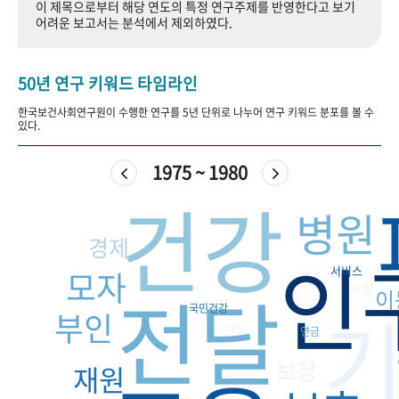
이 제목으로부터 해당 연도의 특정 연구주제를 반영한다고 보기
+1
성과 50선
숫자로 보는 50년
50
주년 광장
어려운 보고서는 분석에서 제외하였다.
세계와 함께 한 KIHASA
50년 연구 키워드 타임라인
VR 역사관
한국보건사회연구원이 수행한 연구를 5년 단위로 나누어 연구 키워드 분포를 볼 수
있다.
1975 ~ 1980
건강
병원
경제
인
서비스
모자
전달
보험
이
국민건강
부인
가정
연금
보장
재원