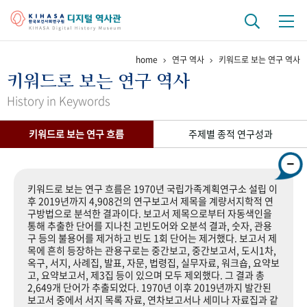
home
연구 역사
키워드로 보는 연구 역사
기관 역사
키워드로 보는 연구 역사
걸어온 길
기관 변천사
역대 기관장
연구원 사람들
History in Keywords
연구 역사
키워드로 보는 연구 흐름
주제별 종적 연구성과
정책과 연구
키워드로 보는 연구 역사
연구자들
간행물 변천사
키워드로 보는 연구 흐름은 1970년 국립가족계획연구소 설립 이
후 2019년까지 4,908건의 연구보고서 제목을 계량서지학적 연
구방법으로 분석한 결과이다. 보고서 제목으로부터 자동색인을
기록물 아카이브
통해 추출한 단어를 지나친 고빈도어와 오분석 결과, 숫자, 관용
구 등의 불용어를 제거하고 빈도 1회 단어는 제거했다. 보고서 제
사진 아카이브
문서 기록물
행정박물
영상 기록물
목에 흔히 등장하는 관용구로는 중간보고, 중간보고서, 도시1차,
옥구, 서지, 사례집, 발표, 자문, 법령집, 실무자료, 워크숍, 요약보
고, 요약보고서, 제3집 등이 있으며 모두 제외했다. 그 결과 총
2,649개 단어가 추출되었다. 1970년 이후 2019년까지 발간된
+1
50
주년 기념
보고서 중에서 서지 목록 자료, 연차보고서나 세미나 자료집과 같