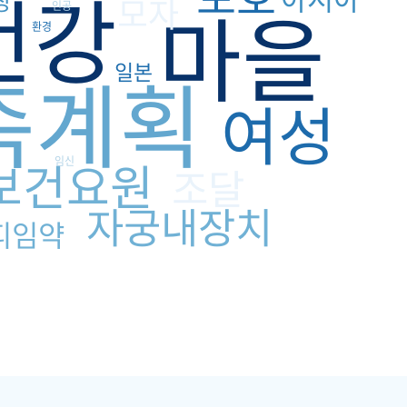
건강
장
모자
마을
인공
환경
족계획
일본
여성
보건요원
임신
조달
자궁내장치
피임약