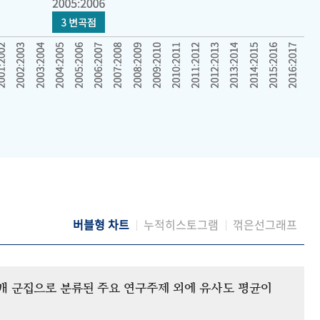
버블형 차트
누적히스토그램
꺾은선그래프
12개 군집으로 분류된 주요 연구주제 외에 유사도 평균이