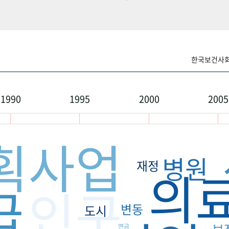
한국보건사회연
1990
1995
2000
2005
획사업
병원
재정
의
급
인구
변동
도시
연금