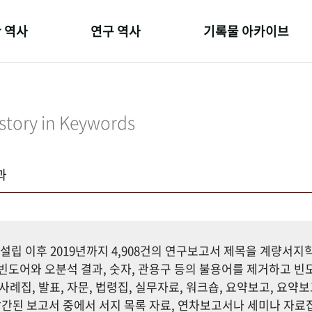
 역사
연구 역사
기록물 아카이브
온 길
정책과 연구
사진 아카이브
 변천사
키워드로 보는 연구 역사
문서 기록물
story in Keywords
 기관장
연구자들
행정박물
 사람들
간행물 변천사
영상 기록물
과
설립 이후 2019년까지 4,908건의 연구보고서 제목을 계량서
도어와 오분석 결과, 숫자, 관용구 등의 불용어를 제거하고 빈도
사례집, 발표, 자문, 법령집, 실무자료, 워크숍, 요약보고, 요약보
까지 발간된 보고서 중에서 서지 목록 자료, 연차보고서나 세미나 