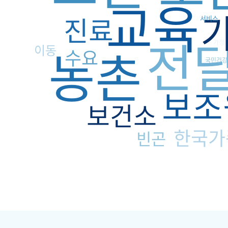
교육
진료
서비스
전
가정
농촌
이동
수요
국민건강
보조
보건소
한국가
빈곤