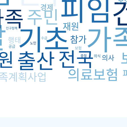
피임
보
경제
가족
주민
달
기초
가
재원
인구정책
참가
행태
수급
노인
공급
전국
출산
보험
원
의사
의식
중절
의료보험
족계획사업