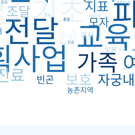
기초
료
지표
중절
가정
보험
조달
전달
연금
교육
국민건강
모자
인구정책
환경
태
수요
의사
획사업
인공
수급
일본
가족
공급
진료
보호
자궁내
빈곤
농촌지역