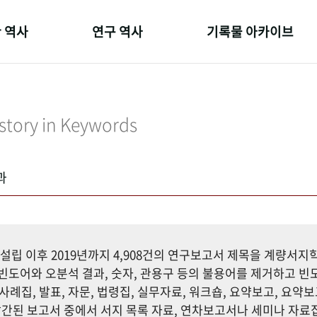
 역사
연구 역사
기록물 아카이브
온 길
정책과 연구
사진 아카이브
 변천사
키워드로 보는 연구 역사
문서 기록물
story in Keywords
 기관장
연구자들
행정박물
 사람들
간행물 변천사
영상 기록물
과
설립 이후 2019년까지 4,908건의 연구보고서 제목을 계량서
도어와 오분석 결과, 숫자, 관용구 등의 불용어를 제거하고 빈도
사례집, 발표, 자문, 법령집, 실무자료, 워크숍, 요약보고, 요약보
까지 발간된 보고서 중에서 서지 목록 자료, 연차보고서나 세미나 