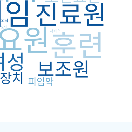
피임
진료원
요원
의식
훈련
노인
서비스
여성
보조원
장치
피임약