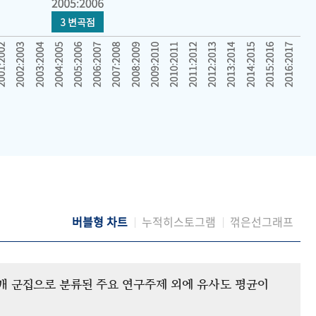
버블형 차트
누적히스토그램
꺾은선그래프
12개 군집으로 분류된 주요 연구주제 외에 유사도 평균이