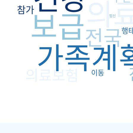
의
참가
보급
임신
전국
행
가족계
의료보험
이동