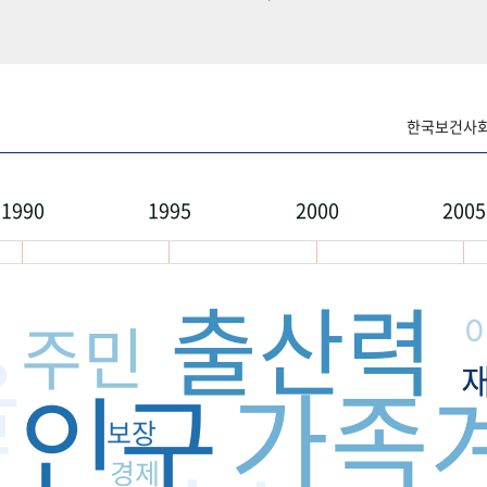
한국보건사회연
1990
1995
2000
2005
출산력
소
주민
을
가족
인구
보장
경제