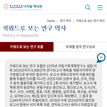
home
연구 역사
키워드로 보는 연구 역사
기관 역사
키워드로 보는 연구 역사
걸어온 길
기관 변천사
역대 기관장
연구원 사람들
History in Keywords
연구 역사
키워드로 보는 연구 흐름
주제별 종적 연구성과
정책과 연구
키워드로 보는 연구 역사
연구자들
간행물 변천사
키워드로 보는 연구 흐름은 1970년 국립가족계획연구소 설립 이
후 2019년까지 4,908건의 연구보고서 제목을 계량서지학적 연
구방법으로 분석한 결과이다. 보고서 제목으로부터 자동색인을
기록물 아카이브
통해 추출한 단어를 지나친 고빈도어와 오분석 결과, 숫자, 관용
구 등의 불용어를 제거하고 빈도 1회 단어는 제거했다. 보고서 제
사진 아카이브
문서 기록물
행정박물
영상 기록물
목에 흔히 등장하는 관용구로는 중간보고, 중간보고서, 도시1차,
옥구, 서지, 사례집, 발표, 자문, 법령집, 실무자료, 워크숍, 요약보
고, 요약보고서, 제3집 등이 있으며 모두 제외했다. 그 결과 총
2,649개 단어가 추출되었다. 1970년 이후 2019년까지 발간된
+1
50
주년 기념
보고서 중에서 서지 목록 자료, 연차보고서나 세미나 자료집과 같