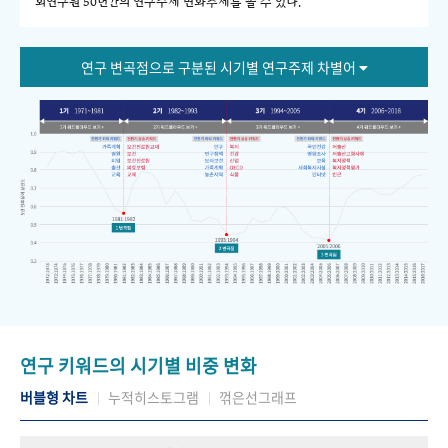
회연구원 50년간의 연구주제 변화추세를 볼 수 있다."
연구 변곡점으로 구분된 시기별 연구주제 차별어
연구 키워드의 시기별 비중 변화
버블형 차트
누적히스토그램
꺾은선그래프