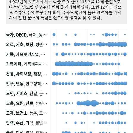
4,908건의 보고서에서 추출한 주요 단어 135개를 12개 군집으로
나누어 연도별 연구주제 변화를 시각화하였다. 또한 12개 군집으
로 분류된 주요 연구주제 외에 유사도 평균이 높은 관련어를 배치
하여 관련 분야의 폭넓은 연구수행 실적을 볼 수 있다.
국가, OECD,
국제, 생산, 아시아, 태평양, 태평양지역, 참가
의료, 기초, 보장,
병원, 가정, 연금, 연계, 공적, 일본, 생활, 국민기초생활보장제도, 국민연금, 기금, 저소득층, 근로, 자활, 급여, 환자, 의료비, 모니터링, 한국복지패널, 소득, 지표, 빈곤, 노후, 장애인
가족,
가족보건사업, 산업, 친화, 전국, 출산력
가족계획,
가족계획사업, 가족계획사업평가, 한국가족계획사업, 피임, 보급, 부인, 자궁, 피임약
건강, 사회보장, 재정,
보험, 건강보험, 국민건강증진, 건강영향평가, 경제, 지출, 성장, 협동, 영양, 국민건강, 하국인, 영양조사, 사회보장제도, 행태, 의식
인구, 변동,
인구정책, 저출산, 고령사회, 고령화, 이동, 남북한, 지방자치단체, 컨설팅, 복지정책평가, 집, 사회개발
노인, 서비스,
전달, 공공, 보육, 수요, 공급, 사회서비스, 데이터, 보호, 요양, 아동, 예방, 청소년, 효율, 자원
교육, 요원, 진료,
훈련, 보건요원, 마을, 마을건강사업, 보조원, 진료원, 보건진료원, 보건진료원교재
모자, 보건소,
농촌, 도시, 금연, 농촌지역, 모자보건사업
인력, 수급,
의약, 분업, 식품, 의약품, 의사, 안전
출산, 여성,
양육, 환경, 임신, 인공, 중절