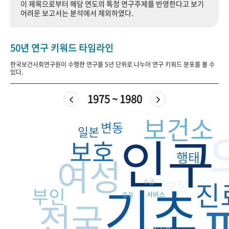
이 제목으로부터 해당 연도의 특정 연구주제를 반영한다고 보기
+1
성과 50선
숫자로 보는 50년
50
주년 광장
어려운 보고서는 분석에서 제외하였다.
세계와 함께 한 KIHASA
50년 연구 키워드 타임라인
VR 역사관
한국보건사회연구원이 수행한 연구를 5년 단위로 나누어 연구 키워드 분포를 볼 수
있다.
1975 ~ 1980
보건소
변동
일본
인구
보호
행태
여성
기초
진
보장
수급
부인
서비스
중절
전국
국민건강