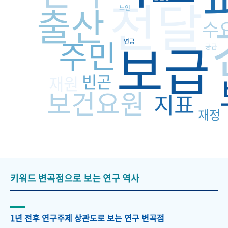
전달
출산
노인
수
보급
주민
연금
공급
빈곤
재원
보건요원
지표
재정
키워드 변곡점으로 보는 연구 역사
1년 전후 연구주제 상관도로 보는 연구 변곡점