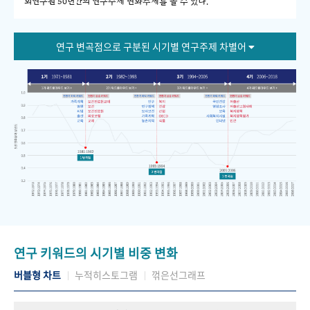
회연구원 50년간의 연구주제 변화추세를 볼 수 있다."
연구 변곡점으로 구분된 시기별 연구주제 차별어
연구 키워드의 시기별 비중 변화
버블형 차트
누적히스토그램
꺾은선그래프