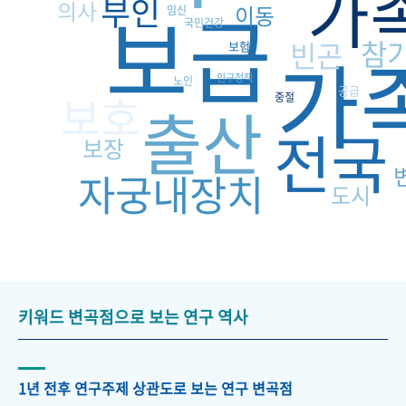
가
부인
보급
의사
이동
임신
국민건강
참
빈곤
가
보험
인구정책
노인
공급
보호
중절
출산
전국
보장
자궁내장치
도시
키워드 변곡점으로 보는 연구 역사
1년 전후 연구주제 상관도로 보는 연구 변곡점