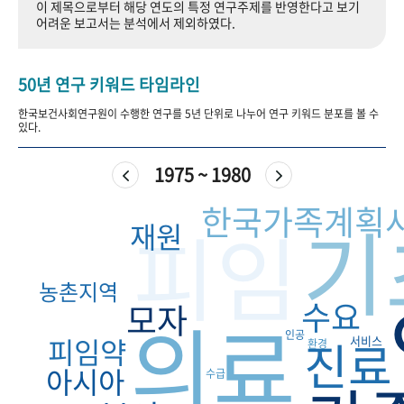
이 제목으로부터 해당 연도의 특정 연구주제를 반영한다고 보기
+1
성과 50선
숫자로 보는 50년
50
주년 광장
어려운 보고서는 분석에서 제외하였다.
세계와 함께 한 KIHASA
50년 연구 키워드 타임라인
VR 역사관
한국보건사회연구원이 수행한 연구를 5년 단위로 나누어 연구 키워드 분포를 볼 수
있다.
1975 ~ 1980
한국가족계획
기
피임
재원
농촌지역
수요
모자
의료
인공
피임약
진료
서비스
환경
아시아
수급