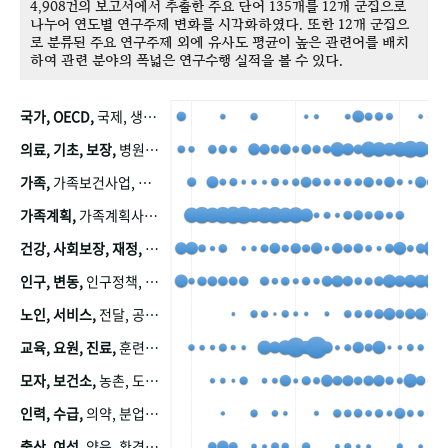
4,908건의 보고서에서 추출한 주요 단어 135개를 12개 군집으로
나누어 연도별 연구주제 변화를 시각화하였다. 또한 12개 군집으
로 분류된 주요 연구주제 외에 유사도 평균이 높은 관련어를 배치
하여 관련 분야의 폭넓은 연구수행 실적을 볼 수 있다.
국가, OECD,
국제, 생산, 아시아, 태평양, 태평양지역, 참가
의료, 기초, 보장,
병원, 가정, 연금, 연계, 공적, 일본, 생활, 국민기초생활보장제도, 국민연금, 기금, 저소득층, 근로, 자활, 급여, 환자, 의료비, 모니터링, 한국복지패널, 소득, 지표, 빈곤, 노후, 장애인
가족,
가족보건사업, 산업, 친화, 전국, 출산력
가족계획,
가족계획사업, 가족계획사업평가, 한국가족계획사업, 피임, 보급, 부인, 자궁, 피임약
건강, 사회보장, 재정,
보험, 건강보험, 국민건강증진, 건강영향평가, 경제, 지출, 성장, 협동, 영양, 국민건강, 하국인, 영양조사, 사회보장제도, 행태, 의식
인구, 변동,
인구정책, 저출산, 고령사회, 고령화, 이동, 남북한, 지방자치단체, 컨설팅, 복지정책평가, 집, 사회개발
노인, 서비스,
전달, 공공, 보육, 수요, 공급, 사회서비스, 데이터, 보호, 요양, 아동, 예방, 청소년, 효율, 자원
교육, 요원, 진료,
훈련, 보건요원, 마을, 마을건강사업, 보조원, 진료원, 보건진료원, 보건진료원교재
모자, 보건소,
농촌, 도시, 금연, 농촌지역, 모자보건사업
인력, 수급,
의약, 분업, 식품, 의약품, 의사, 안전
출산, 여성,
양육, 환경, 임신, 인공, 중절