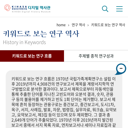
home
연구 역사
키워드로 보는 연구 역사
기관 역사
키워드로 보는 연구 역사
걸어온 길
기관 변천사
역대 기관장
연구원 사람들
History in Keywords
연구 역사
키워드로 보는 연구 흐름
주제별 종적 연구성과
정책과 연구
키워드로 보는 연구 역사
연구자들
간행물 변천사
키워드로 보는 연구 흐름은 1970년 국립가족계획연구소 설립 이
후 2019년까지 4,908건의 연구보고서 제목을 계량서지학적 연
구방법으로 분석한 결과이다. 보고서 제목으로부터 자동색인을
기록물 아카이브
통해 추출한 단어를 지나친 고빈도어와 오분석 결과, 숫자, 관용
구 등의 불용어를 제거하고 빈도 1회 단어는 제거했다. 보고서 제
사진 아카이브
문서 기록물
행정박물
영상 기록물
목에 흔히 등장하는 관용구로는 중간보고, 중간보고서, 도시1차,
옥구, 서지, 사례집, 발표, 자문, 법령집, 실무자료, 워크숍, 요약보
고, 요약보고서, 제3집 등이 있으며 모두 제외했다. 그 결과 총
2,649개 단어가 추출되었다. 1970년 이후 2019년까지 발간된
+1
50
주년 기념
보고서 중에서 서지 목록 자료, 연차보고서나 세미나 자료집과 같