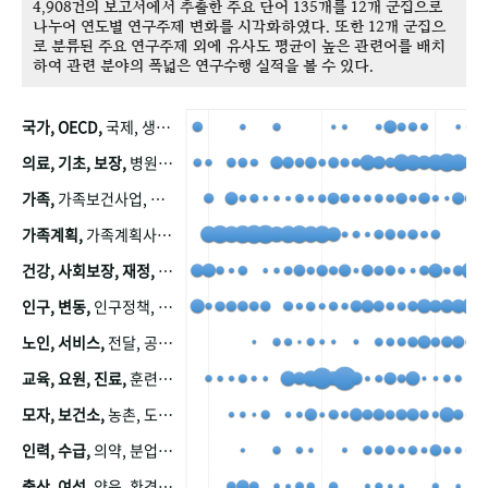
4,908건의 보고서에서 추출한 주요 단어 135개를 12개 군집으로
나누어 연도별 연구주제 변화를 시각화하였다. 또한 12개 군집으
로 분류된 주요 연구주제 외에 유사도 평균이 높은 관련어를 배치
하여 관련 분야의 폭넓은 연구수행 실적을 볼 수 있다.
국가, OECD,
국제, 생산, 아시아, 태평양, 태평양지역, 참가
의료, 기초, 보장,
병원, 가정, 연금, 연계, 공적, 일본, 생활, 국민기초생활보장제도, 국민연금, 기금, 저소득층, 근로, 자활, 급여, 환자, 의료비, 모니터링, 한국복지패널, 소득, 지표, 빈곤, 노후, 장애인
가족,
가족보건사업, 산업, 친화, 전국, 출산력
가족계획,
가족계획사업, 가족계획사업평가, 한국가족계획사업, 피임, 보급, 부인, 자궁, 피임약
건강, 사회보장, 재정,
보험, 건강보험, 국민건강증진, 건강영향평가, 경제, 지출, 성장, 협동, 영양, 국민건강, 하국인, 영양조사, 사회보장제도, 행태, 의식
인구, 변동,
인구정책, 저출산, 고령사회, 고령화, 이동, 남북한, 지방자치단체, 컨설팅, 복지정책평가, 집, 사회개발
노인, 서비스,
전달, 공공, 보육, 수요, 공급, 사회서비스, 데이터, 보호, 요양, 아동, 예방, 청소년, 효율, 자원
교육, 요원, 진료,
훈련, 보건요원, 마을, 마을건강사업, 보조원, 진료원, 보건진료원, 보건진료원교재
모자, 보건소,
농촌, 도시, 금연, 농촌지역, 모자보건사업
인력, 수급,
의약, 분업, 식품, 의약품, 의사, 안전
출산, 여성,
양육, 환경, 임신, 인공, 중절