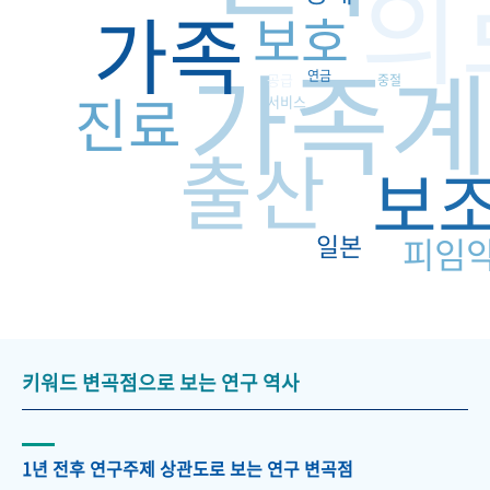
의
가족
보호
가족계
연금
공급
중절
진료
서비스
출산
보
일본
피임
키워드 변곡점으로 보는 연구 역사
1년 전후 연구주제 상관도로 보는 연구 변곡점