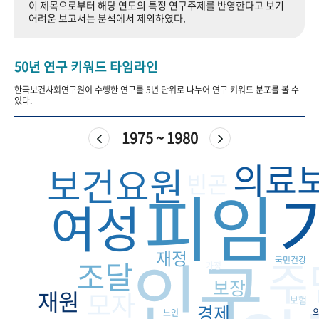
이 제목으로부터 해당 연도의 특정 연구주제를 반영한다고 보기
+1
성과 50선
숫자로 보는 50년
50
주년 광장
어려운 보고서는 분석에서 제외하였다.
세계와 함께 한 KIHASA
50년 연구 키워드 타임라인
VR 역사관
한국보건사회연구원이 수행한 연구를 5년 단위로 나누어 연구 키워드 분포를 볼 수
있다.
1975 ~ 1980
의료
보건요원
빈곤
피임
여성
인구
재정
주
조달
국민건강
가정
보장
재원
모자
보험
경제
노인