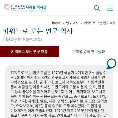
home
연구 역사
키워드로 보는 연구 역사
기관 역사
키워드로 보는 연구 역사
걸어온 길
기관 변천사
역대 기관장
연구원 사람들
History in Keywords
연구 역사
키워드로 보는 연구 흐름
주제별 종적 연구성과
정책과 연구
키워드로 보는 연구 역사
연구자들
간행물 변천사
키워드로 보는 연구 흐름은 1970년 국립가족계획연구소 설립 이
후 2019년까지 4,908건의 연구보고서 제목을 계량서지학적 연
구방법으로 분석한 결과이다. 보고서 제목으로부터 자동색인을
기록물 아카이브
통해 추출한 단어를 지나친 고빈도어와 오분석 결과, 숫자, 관용
구 등의 불용어를 제거하고 빈도 1회 단어는 제거했다. 보고서 제
사진 아카이브
문서 기록물
행정박물
영상 기록물
목에 흔히 등장하는 관용구로는 중간보고, 중간보고서, 도시1차,
옥구, 서지, 사례집, 발표, 자문, 법령집, 실무자료, 워크숍, 요약보
고, 요약보고서, 제3집 등이 있으며 모두 제외했다. 그 결과 총
2,649개 단어가 추출되었다. 1970년 이후 2019년까지 발간된
+1
50
주년 기념
보고서 중에서 서지 목록 자료, 연차보고서나 세미나 자료집과 같