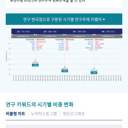
회연구원 50년간의 연구주제 변화추세를 볼 수 있다."
연구 변곡점으로 구분된 시기별 연구주제 차별어
연구 키워드의 시기별 비중 변화
버블형 차트
누적히스토그램
꺾은선그래프