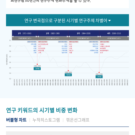
회연구원 50년간의 연구주제 변화추세를 볼 수 있다."
연구 변곡점으로 구분된 시기별 연구주제 차별어
연구 키워드의 시기별 비중 변화
버블형 차트
누적히스토그램
꺾은선그래프