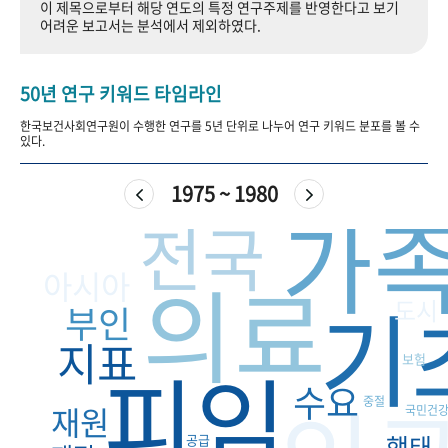
이 제목으로부터 해당 연도의 특정 연구주제를 반영한다고 보기
+1
성과 50선
숫자로 보는 50년
50
주년 광장
어려운 보고서는 분석에서 제외하였다.
세계와 함께 한 KIHASA
50년 연구 키워드 타임라인
VR 역사관
한국보건사회연구원이 수행한 연구를 5년 단위로 나누어 연구 키워드 분포를 볼 수
있다.
1975 ~ 1980
가
전국
의료
아시아
기
도시
부인
지표
피임
보험
수요
중절
재원
국민건
행태
공급