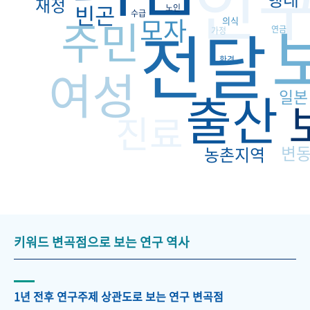
인
재정
빈곤
노인
수급
주민
모자
전달
의식
연금
가정
환경
여성
출산
일본
진료
변
농촌지역
키워드 변곡점으로 보는 연구 역사
1년 전후 연구주제 상관도로 보는 연구 변곡점