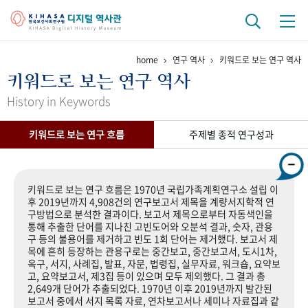
home
연구 역사
키워드로 보는 연구 역사
기관 역사
키워드로 보는 연구 역사
걸어온 길
기관 변천사
역대 기관장
연구원 사람들
History in Keywords
연구 역사
키워드로 보는 연구 흐름
주제별 종적 연구성과
정책과 연구
키워드로 보는 연구 역사
연구자들
간행물 변천사
키워드로 보는 연구 흐름은 1970년 국립가족계획연구소 설립 이
후 2019년까지 4,908건의 연구보고서 제목을 계량서지학적 연
구방법으로 분석한 결과이다. 보고서 제목으로부터 자동색인을
기록물 아카이브
통해 추출한 단어를 지나친 고빈도어와 오분석 결과, 숫자, 관용
구 등의 불용어를 제거하고 빈도 1회 단어는 제거했다. 보고서 제
사진 아카이브
문서 기록물
행정박물
영상 기록물
목에 흔히 등장하는 관용구로는 중간보고, 중간보고서, 도시1차,
옥구, 서지, 사례집, 발표, 자문, 법령집, 실무자료, 워크숍, 요약보
고, 요약보고서, 제3집 등이 있으며 모두 제외했다. 그 결과 총
2,649개 단어가 추출되었다. 1970년 이후 2019년까지 발간된
+1
50
주년 기념
보고서 중에서 서지 목록 자료, 연차보고서나 세미나 자료집과 같