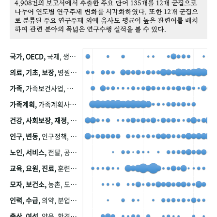
4,908건의 보고서에서 추출한 주요 단어 135개를 12개 군집으로
나누어 연도별 연구주제 변화를 시각화하였다. 또한 12개 군집으
로 분류된 주요 연구주제 외에 유사도 평균이 높은 관련어를 배치
하여 관련 분야의 폭넓은 연구수행 실적을 볼 수 있다.
국가, OECD,
국제, 생산, 아시아, 태평양, 태평양지역, 참가
의료, 기초, 보장,
병원, 가정, 연금, 연계, 공적, 일본, 생활, 국민기초생활보장제도, 국민연금, 기금, 저소득층, 근로, 자활, 급여, 환자, 의료비, 모니터링, 한국복지패널, 소득, 지표, 빈곤, 노후, 장애인
가족,
가족보건사업, 산업, 친화, 전국, 출산력
가족계획,
가족계획사업, 가족계획사업평가, 한국가족계획사업, 피임, 보급, 부인, 자궁, 피임약
건강, 사회보장, 재정,
보험, 건강보험, 국민건강증진, 건강영향평가, 경제, 지출, 성장, 협동, 영양, 국민건강, 하국인, 영양조사, 사회보장제도, 행태, 의식
인구, 변동,
인구정책, 저출산, 고령사회, 고령화, 이동, 남북한, 지방자치단체, 컨설팅, 복지정책평가, 집, 사회개발
노인, 서비스,
전달, 공공, 보육, 수요, 공급, 사회서비스, 데이터, 보호, 요양, 아동, 예방, 청소년, 효율, 자원
교육, 요원, 진료,
훈련, 보건요원, 마을, 마을건강사업, 보조원, 진료원, 보건진료원, 보건진료원교재
모자, 보건소,
농촌, 도시, 금연, 농촌지역, 모자보건사업
인력, 수급,
의약, 분업, 식품, 의약품, 의사, 안전
출산, 여성,
양육, 환경, 임신, 인공, 중절