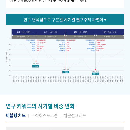
회연구원 50년간의 연구주제 변화추세를 볼 수 있다."
연구 변곡점으로 구분된 시기별 연구주제 차별어
연구 키워드의 시기별 비중 변화
버블형 차트
누적히스토그램
꺾은선그래프