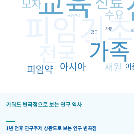
교육
진료
모자
기초
수요
피임
국민건강
가정
보
공급
가족
도시
전국
아시아
재원
이
피임약
키워드 변곡점으로 보는 연구 역사
1년 전후 연구주제 상관도로 보는 연구 변곡점