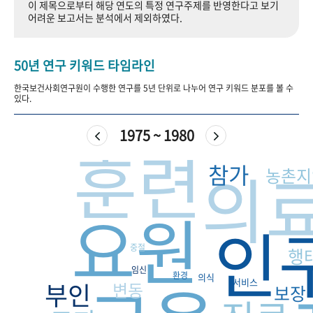
이 제목으로부터 해당 연도의 특정 연구주제를 반영한다고 보기
+1
성과 50선
숫자로 보는 50년
50
주년 광장
어려운 보고서는 분석에서 제외하였다.
세계와 함께 한 KIHASA
50년 연구 키워드 타임라인
VR 역사관
한국보건사회연구원이 수행한 연구를 5년 단위로 나누어 연구 키워드 분포를 볼 수
있다.
1975 ~ 1980
훈련
의
참가
농촌지
요원
인
중절
행
임신
환경
의식
서비스
부인
변동
보장