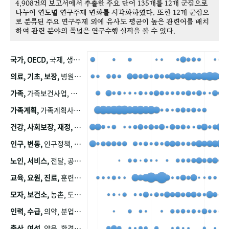
4,908건의 보고서에서 추출한 주요 단어 135개를 12개 군집으로
나누어 연도별 연구주제 변화를 시각화하였다. 또한 12개 군집으
로 분류된 주요 연구주제 외에 유사도 평균이 높은 관련어를 배치
하여 관련 분야의 폭넓은 연구수행 실적을 볼 수 있다.
국가, OECD,
국제, 생산, 아시아, 태평양, 태평양지역, 참가
의료, 기초, 보장,
병원, 가정, 연금, 연계, 공적, 일본, 생활, 국민기초생활보장제도, 국민연금, 기금, 저소득층, 근로, 자활, 급여, 환자, 의료비, 모니터링, 한국복지패널, 소득, 지표, 빈곤, 노후, 장애인
가족,
가족보건사업, 산업, 친화, 전국, 출산력
가족계획,
가족계획사업, 가족계획사업평가, 한국가족계획사업, 피임, 보급, 부인, 자궁, 피임약
건강, 사회보장, 재정,
보험, 건강보험, 국민건강증진, 건강영향평가, 경제, 지출, 성장, 협동, 영양, 국민건강, 하국인, 영양조사, 사회보장제도, 행태, 의식
인구, 변동,
인구정책, 저출산, 고령사회, 고령화, 이동, 남북한, 지방자치단체, 컨설팅, 복지정책평가, 집, 사회개발
노인, 서비스,
전달, 공공, 보육, 수요, 공급, 사회서비스, 데이터, 보호, 요양, 아동, 예방, 청소년, 효율, 자원
교육, 요원, 진료,
훈련, 보건요원, 마을, 마을건강사업, 보조원, 진료원, 보건진료원, 보건진료원교재
모자, 보건소,
농촌, 도시, 금연, 농촌지역, 모자보건사업
인력, 수급,
의약, 분업, 식품, 의약품, 의사, 안전
출산, 여성,
양육, 환경, 임신, 인공, 중절