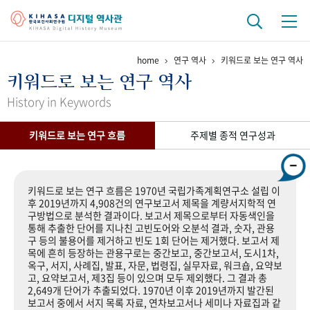
home
연구 역사
키워드로 보는 연구 역사
기관 역사
키워드로 보는 연구 역사
걸어온 길
기관 변천사
역대 기관장
연구원 사람들
History in Keywords
연구 역사
키워드로 보는 연구 흐름
주제별 종적 연구성과
정책과 연구
키워드로 보는 연구 역사
연구자들
간행물 변천사
키워드로 보는 연구 흐름은 1970년 국립가족계획연구소 설립 이
후 2019년까지 4,908건의 연구보고서 제목을 계량서지학적 연
구방법으로 분석한 결과이다. 보고서 제목으로부터 자동색인을
기록물 아카이브
통해 추출한 단어를 지나친 고빈도어와 오분석 결과, 숫자, 관용
구 등의 불용어를 제거하고 빈도 1회 단어는 제거했다. 보고서 제
사진 아카이브
문서 기록물
행정박물
영상 기록물
목에 흔히 등장하는 관용구로는 중간보고, 중간보고서, 도시1차,
옥구, 서지, 사례집, 발표, 자문, 법령집, 실무자료, 워크숍, 요약보
고, 요약보고서, 제3집 등이 있으며 모두 제외했다. 그 결과 총
2,649개 단어가 추출되었다. 1970년 이후 2019년까지 발간된
+1
50
주년 기념
보고서 중에서 서지 목록 자료, 연차보고서나 세미나 자료집과 같