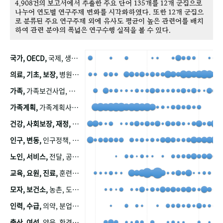
4,908건의 보고서에서 추출한 주요 단어 135개를 12개 군집으로
나누어 연도별 연구주제 변화를 시각화하였다. 또한 12개 군집으
로 분류된 주요 연구주제 외에 유사도 평균이 높은 관련어를 배치
하여 관련 분야의 폭넓은 연구수행 실적을 볼 수 있다.
국가, OECD,
국제, 생산, 아시아, 태평양, 태평양지역, 참가
의료, 기초, 보장,
병원, 가정, 연금, 연계, 공적, 일본, 생활, 국민기초생활보장제도, 국민연금, 기금, 저소득층, 근로, 자활, 급여, 환자, 의료비, 모니터링, 한국복지패널, 소득, 지표, 빈곤, 노후, 장애인
가족,
가족보건사업, 산업, 친화, 전국, 출산력
가족계획,
가족계획사업, 가족계획사업평가, 한국가족계획사업, 피임, 보급, 부인, 자궁, 피임약
건강, 사회보장, 재정,
보험, 건강보험, 국민건강증진, 건강영향평가, 경제, 지출, 성장, 협동, 영양, 국민건강, 하국인, 영양조사, 사회보장제도, 행태, 의식
인구, 변동,
인구정책, 저출산, 고령사회, 고령화, 이동, 남북한, 지방자치단체, 컨설팅, 복지정책평가, 집, 사회개발
노인, 서비스,
전달, 공공, 보육, 수요, 공급, 사회서비스, 데이터, 보호, 요양, 아동, 예방, 청소년, 효율, 자원
교육, 요원, 진료,
훈련, 보건요원, 마을, 마을건강사업, 보조원, 진료원, 보건진료원, 보건진료원교재
모자, 보건소,
농촌, 도시, 금연, 농촌지역, 모자보건사업
인력, 수급,
의약, 분업, 식품, 의약품, 의사, 안전
출산, 여성,
양육, 환경, 임신, 인공, 중절