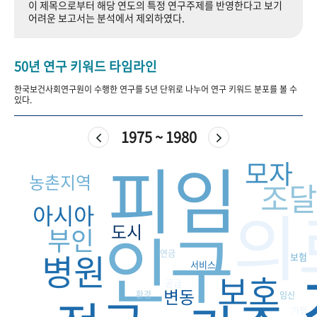
이 제목으로부터 해당 연도의 특정 연구주제를 반영한다고 보기
+1
성과 50선
숫자로 보는 50년
50
주년 광장
어려운 보고서는 분석에서 제외하였다.
세계와 함께 한 KIHASA
50년 연구 키워드 타임라인
VR 역사관
한국보건사회연구원이 수행한 연구를 5년 단위로 나누어 연구 키워드 분포를 볼 수
있다.
1975 ~ 1980
피임
모자
농촌지역
조달
의
아시아
인구
도시
부인
병원
연금
보험
서비스
보호
공급
변동
환경
임신
가정