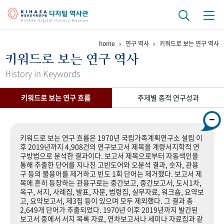
home
연구 역사
키워드로 보는 연구 역사
기관 역사
키워드로 보는 연구 역사
걸어온 길
기관 변천사
역대 기관장
연구원 사람들
History in Keywords
연구 역사
키워드로 보는 연구 흐름
주제별 종적 연구성과
정책과 연구
키워드로 보는 연구 역사
연구자들
간행물 변천사
키워드로 보는 연구 흐름은 1970년 국립가족계획연구소 설립 이
후 2019년까지 4,908건의 연구보고서 제목을 계량서지학적 연
구방법으로 분석한 결과이다. 보고서 제목으로부터 자동색인을
기록물 아카이브
통해 추출한 단어를 지나친 고빈도어와 오분석 결과, 숫자, 관용
구 등의 불용어를 제거하고 빈도 1회 단어는 제거했다. 보고서 제
사진 아카이브
문서 기록물
행정박물
영상 기록물
목에 흔히 등장하는 관용구로는 중간보고, 중간보고서, 도시1차,
옥구, 서지, 사례집, 발표, 자문, 법령집, 실무자료, 워크숍, 요약보
고, 요약보고서, 제3집 등이 있으며 모두 제외했다. 그 결과 총
2,649개 단어가 추출되었다. 1970년 이후 2019년까지 발간된
+1
50
주년 기념
보고서 중에서 서지 목록 자료, 연차보고서나 세미나 자료집과 같