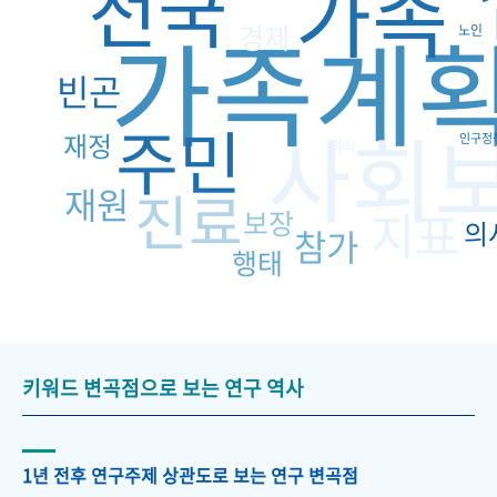
전국
가족
가족계
경제
노인
빈곤
주민
사회
재정
인구정
의식
재원
진료
지표
보장
의
참가
행태
키워드 변곡점으로 보는 연구 역사
1년 전후 연구주제 상관도로 보는 연구 변곡점