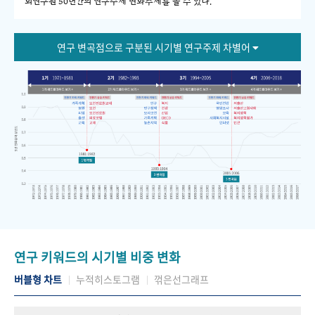
회연구원 50년간의 연구주제 변화추세를 볼 수 있다."
연구 변곡점으로 구분된 시기별 연구주제 차별어
연구 키워드의 시기별 비중 변화
버블형 차트
누적히스토그램
꺾은선그래프