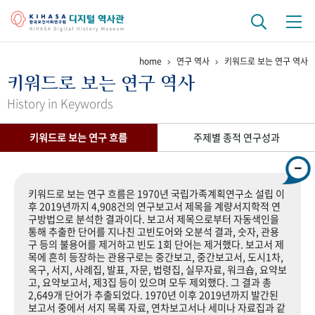
home
연구 역사
키워드로 보는 연구 역사
기관 역사
키워드로 보는 연구 역사
걸어온 길
기관 변천사
역대 기관장
연구원 사람들
History in Keywords
연구 역사
키워드로 보는 연구 흐름
주제별 종적 연구성과
정책과 연구
키워드로 보는 연구 역사
연구자들
간행물 변천사
키워드로 보는 연구 흐름은 1970년 국립가족계획연구소 설립 이
후 2019년까지 4,908건의 연구보고서 제목을 계량서지학적 연
구방법으로 분석한 결과이다. 보고서 제목으로부터 자동색인을
기록물 아카이브
통해 추출한 단어를 지나친 고빈도어와 오분석 결과, 숫자, 관용
구 등의 불용어를 제거하고 빈도 1회 단어는 제거했다. 보고서 제
사진 아카이브
문서 기록물
행정박물
영상 기록물
목에 흔히 등장하는 관용구로는 중간보고, 중간보고서, 도시1차,
옥구, 서지, 사례집, 발표, 자문, 법령집, 실무자료, 워크숍, 요약보
고, 요약보고서, 제3집 등이 있으며 모두 제외했다. 그 결과 총
2,649개 단어가 추출되었다. 1970년 이후 2019년까지 발간된
+1
50
주년 기념
보고서 중에서 서지 목록 자료, 연차보고서나 세미나 자료집과 같