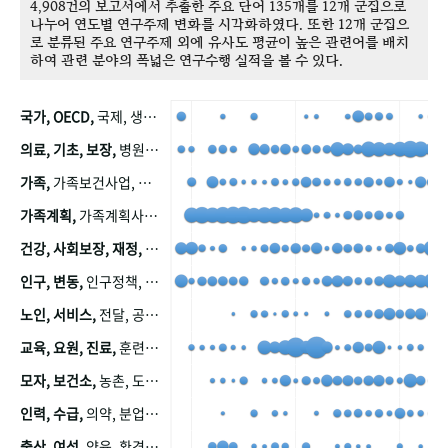
4,908건의 보고서에서 추출한 주요 단어 135개를 12개 군집으로
나누어 연도별 연구주제 변화를 시각화하였다. 또한 12개 군집으
로 분류된 주요 연구주제 외에 유사도 평균이 높은 관련어를 배치
하여 관련 분야의 폭넓은 연구수행 실적을 볼 수 있다.
국가, OECD,
국제, 생산, 아시아, 태평양, 태평양지역, 참가
의료, 기초, 보장,
병원, 가정, 연금, 연계, 공적, 일본, 생활, 국민기초생활보장제도, 국민연금, 기금, 저소득층, 근로, 자활, 급여, 환자, 의료비, 모니터링, 한국복지패널, 소득, 지표, 빈곤, 노후, 장애인
가족,
가족보건사업, 산업, 친화, 전국, 출산력
가족계획,
가족계획사업, 가족계획사업평가, 한국가족계획사업, 피임, 보급, 부인, 자궁, 피임약
건강, 사회보장, 재정,
보험, 건강보험, 국민건강증진, 건강영향평가, 경제, 지출, 성장, 협동, 영양, 국민건강, 하국인, 영양조사, 사회보장제도, 행태, 의식
인구, 변동,
인구정책, 저출산, 고령사회, 고령화, 이동, 남북한, 지방자치단체, 컨설팅, 복지정책평가, 집, 사회개발
노인, 서비스,
전달, 공공, 보육, 수요, 공급, 사회서비스, 데이터, 보호, 요양, 아동, 예방, 청소년, 효율, 자원
교육, 요원, 진료,
훈련, 보건요원, 마을, 마을건강사업, 보조원, 진료원, 보건진료원, 보건진료원교재
모자, 보건소,
농촌, 도시, 금연, 농촌지역, 모자보건사업
인력, 수급,
의약, 분업, 식품, 의약품, 의사, 안전
출산, 여성,
양육, 환경, 임신, 인공, 중절