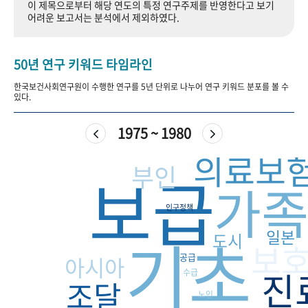
이 제목으로부터 해당 연도의 특정 연구주제를 반영한다고 보기
+1
성과 50선
숫자로 보는 50년
50
주년 광장
어려운 보고서는 분석에서 제외하였다.
세계와 함께 한 KIHASA
50년 연구 키워드 타임라인
VR 역사관
한국보건사회연구원이 수행한 연구를 5년 단위로 나누어 연구 키워드 분포를 볼 수
있다.
1975 ~ 1980
의료보
부인
보급
가
인구정책
기초
일본
도시
보
공급
아시아
진
수급
조달
노인