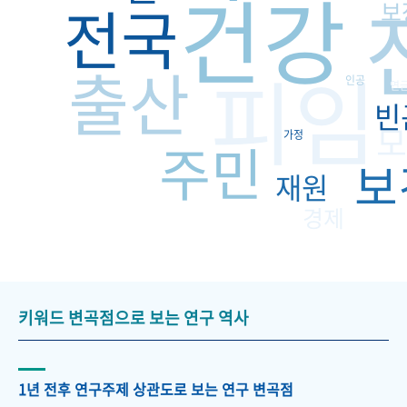
건강
전국
보
출산
피임
인공
연
빈
모
가정
주민
보
재원
경제
키워드 변곡점으로 보는 연구 역사
1년 전후 연구주제 상관도로 보는 연구 변곡점