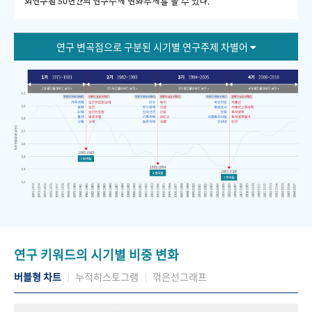
회연구원 50년간의 연구주제 변화추세를 볼 수 있다."
연구 변곡점으로 구분된 시기별 연구주제 차별어
연구 키워드의 시기별 비중 변화
버블형 차트
누적히스토그램
꺾은선그래프