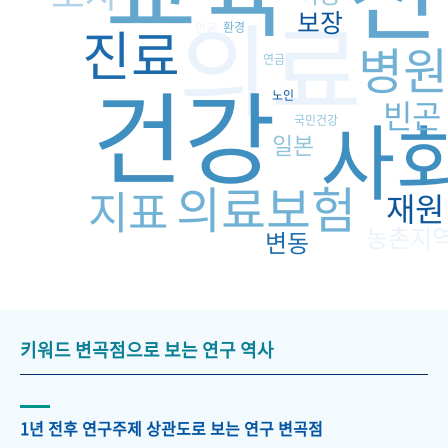
의료
보장
진료
환경
인공
병원
연금
건강
노인
빈곤
사
국민건강
일본
의료보험
지표
재원
농촌지
변동
키워드 변곡점으로 보는 연구 역사
1년 전후 연구주제 상관도로 보는 연구 변곡점