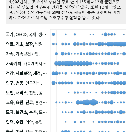
4,908건의 보고서에서 추출한 주요 단어 135개를 12개 군집으로
나누어 연도별 연구주제 변화를 시각화하였다. 또한 12개 군집으
로 분류된 주요 연구주제 외에 유사도 평균이 높은 관련어를 배치
하여 관련 분야의 폭넓은 연구수행 실적을 볼 수 있다.
국가, OECD,
국제, 생산, 아시아, 태평양, 태평양지역, 참가
의료, 기초, 보장,
병원, 가정, 연금, 연계, 공적, 일본, 생활, 국민기초생활보장제도, 국민연금, 기금, 저소득층, 근로, 자활, 급여, 환자, 의료비, 모니터링, 한국복지패널, 소득, 지표, 빈곤, 노후, 장애인
가족,
가족보건사업, 산업, 친화, 전국, 출산력
가족계획,
가족계획사업, 가족계획사업평가, 한국가족계획사업, 피임, 보급, 부인, 자궁, 피임약
건강, 사회보장, 재정,
보험, 건강보험, 국민건강증진, 건강영향평가, 경제, 지출, 성장, 협동, 영양, 국민건강, 하국인, 영양조사, 사회보장제도, 행태, 의식
인구, 변동,
인구정책, 저출산, 고령사회, 고령화, 이동, 남북한, 지방자치단체, 컨설팅, 복지정책평가, 집, 사회개발
노인, 서비스,
전달, 공공, 보육, 수요, 공급, 사회서비스, 데이터, 보호, 요양, 아동, 예방, 청소년, 효율, 자원
교육, 요원, 진료,
훈련, 보건요원, 마을, 마을건강사업, 보조원, 진료원, 보건진료원, 보건진료원교재
모자, 보건소,
농촌, 도시, 금연, 농촌지역, 모자보건사업
인력, 수급,
의약, 분업, 식품, 의약품, 의사, 안전
출산, 여성,
양육, 환경, 임신, 인공, 중절