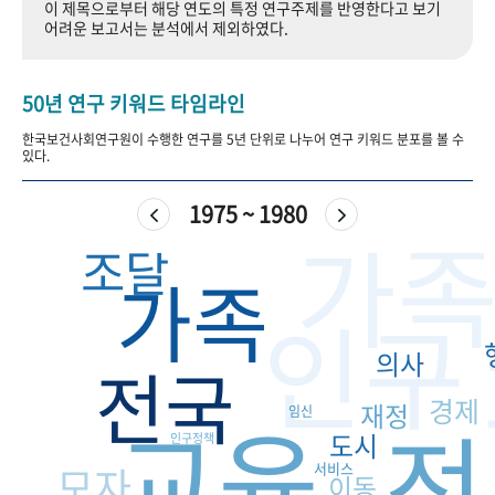
이 제목으로부터 해당 연도의 특정 연구주제를 반영한다고 보기
+1
성과 50선
숫자로 보는 50년
50
주년 광장
어려운 보고서는 분석에서 제외하였다.
세계와 함께 한 KIHASA
50년 연구 키워드 타임라인
VR 역사관
한국보건사회연구원이 수행한 연구를 5년 단위로 나누어 연구 키워드 분포를 볼 수
있다.
1975 ~ 1980
가
조달
가족
인구
의사
전국
경제
재정
교육
임신
전
도시
인구정책
모자
서비스
이동