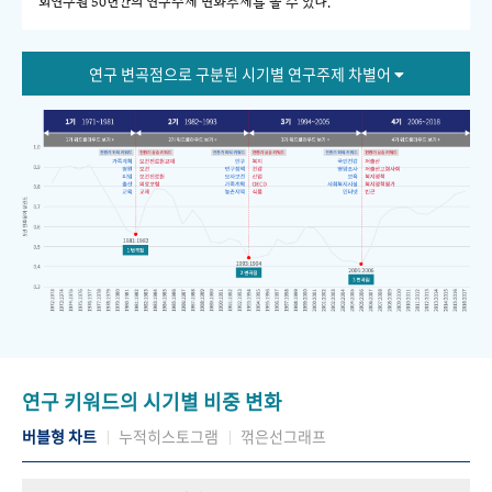
회연구원 50년간의 연구주제 변화추세를 볼 수 있다."
연구 변곡점으로 구분된 시기별 연구주제 차별어
연구 키워드의 시기별 비중 변화
버블형 차트
누적히스토그램
꺾은선그래프