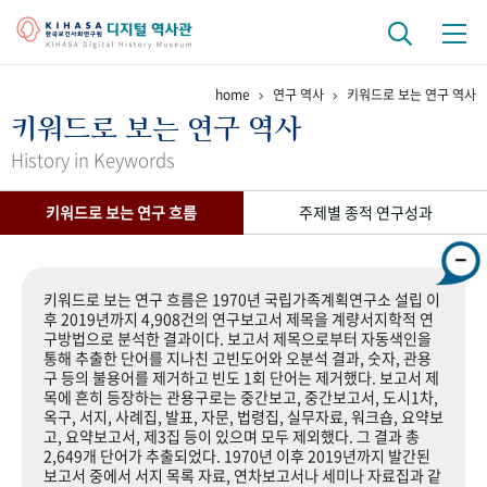
home
연구 역사
키워드로 보는 연구 역사
기관 역사
키워드로 보는 연구 역사
걸어온 길
기관 변천사
역대 기관장
연구원 사람들
History in Keywords
연구 역사
키워드로 보는 연구 흐름
주제별 종적 연구성과
정책과 연구
키워드로 보는 연구 역사
연구자들
간행물 변천사
키워드로 보는 연구 흐름은 1970년 국립가족계획연구소 설립 이
후 2019년까지 4,908건의 연구보고서 제목을 계량서지학적 연
구방법으로 분석한 결과이다. 보고서 제목으로부터 자동색인을
기록물 아카이브
통해 추출한 단어를 지나친 고빈도어와 오분석 결과, 숫자, 관용
구 등의 불용어를 제거하고 빈도 1회 단어는 제거했다. 보고서 제
사진 아카이브
문서 기록물
행정박물
영상 기록물
목에 흔히 등장하는 관용구로는 중간보고, 중간보고서, 도시1차,
옥구, 서지, 사례집, 발표, 자문, 법령집, 실무자료, 워크숍, 요약보
고, 요약보고서, 제3집 등이 있으며 모두 제외했다. 그 결과 총
2,649개 단어가 추출되었다. 1970년 이후 2019년까지 발간된
+1
50
주년 기념
보고서 중에서 서지 목록 자료, 연차보고서나 세미나 자료집과 같