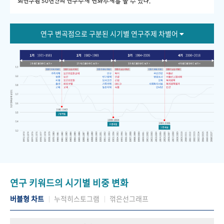
회연구원 50년간의 연구주제 변화추세를 볼 수 있다."
연구 변곡점으로 구분된 시기별 연구주제 차별어
연구 키워드의 시기별 비중 변화
버블형 차트
누적히스토그램
꺾은선그래프