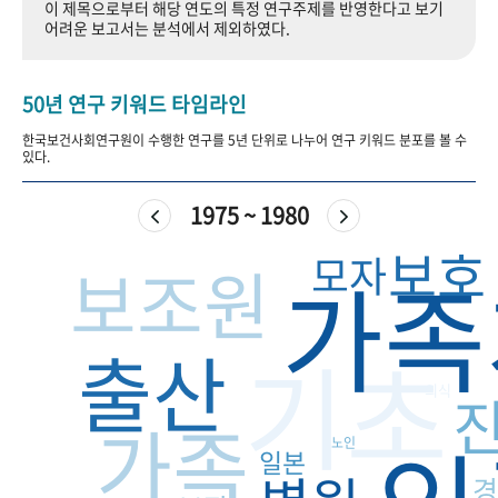
이 제목으로부터 해당 연도의 특정 연구주제를 반영한다고 보기
+1
성과 50선
숫자로 보는 50년
50
주년 광장
어려운 보고서는 분석에서 제외하였다.
세계와 함께 한 KIHASA
50년 연구 키워드 타임라인
VR 역사관
한국보건사회연구원이 수행한 연구를 5년 단위로 나누어 연구 키워드 분포를 볼 수
있다.
1975 ~ 1980
보호
모자
보조원
가족
출산
기초
의식
가족
노인
일본
경