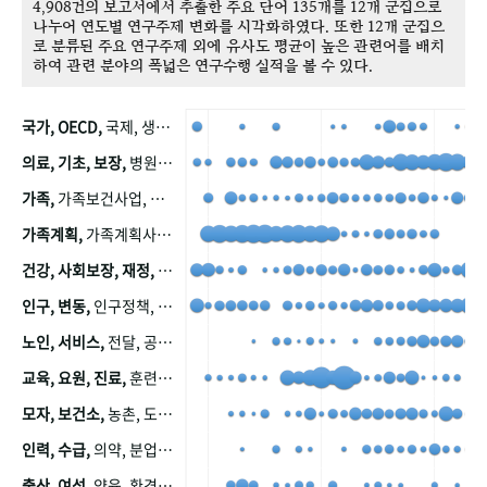
4,908건의 보고서에서 추출한 주요 단어 135개를 12개 군집으로
나누어 연도별 연구주제 변화를 시각화하였다. 또한 12개 군집으
로 분류된 주요 연구주제 외에 유사도 평균이 높은 관련어를 배치
하여 관련 분야의 폭넓은 연구수행 실적을 볼 수 있다.
국가, OECD,
국제, 생산, 아시아, 태평양, 태평양지역, 참가
의료, 기초, 보장,
병원, 가정, 연금, 연계, 공적, 일본, 생활, 국민기초생활보장제도, 국민연금, 기금, 저소득층, 근로, 자활, 급여, 환자, 의료비, 모니터링, 한국복지패널, 소득, 지표, 빈곤, 노후, 장애인
가족,
가족보건사업, 산업, 친화, 전국, 출산력
가족계획,
가족계획사업, 가족계획사업평가, 한국가족계획사업, 피임, 보급, 부인, 자궁, 피임약
건강, 사회보장, 재정,
보험, 건강보험, 국민건강증진, 건강영향평가, 경제, 지출, 성장, 협동, 영양, 국민건강, 하국인, 영양조사, 사회보장제도, 행태, 의식
인구, 변동,
인구정책, 저출산, 고령사회, 고령화, 이동, 남북한, 지방자치단체, 컨설팅, 복지정책평가, 집, 사회개발
노인, 서비스,
전달, 공공, 보육, 수요, 공급, 사회서비스, 데이터, 보호, 요양, 아동, 예방, 청소년, 효율, 자원
교육, 요원, 진료,
훈련, 보건요원, 마을, 마을건강사업, 보조원, 진료원, 보건진료원, 보건진료원교재
모자, 보건소,
농촌, 도시, 금연, 농촌지역, 모자보건사업
인력, 수급,
의약, 분업, 식품, 의약품, 의사, 안전
출산, 여성,
양육, 환경, 임신, 인공, 중절