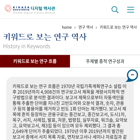
home
연구 역사
키워드로 보는 연구 역사
기관 역사
키워드로 보는 연구 역사
걸어온 길
기관 변천사
역대 기관장
연구원 사람들
History in Keywords
연구 역사
키워드로 보는 연구 흐름
주제별 종적 연구성과
정책과 연구
키워드로 보는 연구 역사
연구자들
간행물 변천사
키워드로 보는 연구 흐름은 1970년 국립가족계획연구소 설립 이
후 2019년까지 4,908건의 연구보고서 제목을 계량서지학적 연
구방법으로 분석한 결과이다. 보고서 제목으로부터 자동색인을
기록물 아카이브
통해 추출한 단어를 지나친 고빈도어와 오분석 결과, 숫자, 관용
구 등의 불용어를 제거하고 빈도 1회 단어는 제거했다. 보고서 제
사진 아카이브
문서 기록물
행정박물
영상 기록물
목에 흔히 등장하는 관용구로는 중간보고, 중간보고서, 도시1차,
옥구, 서지, 사례집, 발표, 자문, 법령집, 실무자료, 워크숍, 요약보
고, 요약보고서, 제3집 등이 있으며 모두 제외했다. 그 결과 총
2,649개 단어가 추출되었다. 1970년 이후 2019년까지 발간된
+1
50
주년 기념
보고서 중에서 서지 목록 자료, 연차보고서나 세미나 자료집과 같