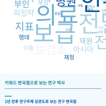
인
병원
의료
부인
보장
가정
서비스
전
피임약
임신
공급
보급
지표
연금
보험
인공
중절
행태
재원
보건소
이동
아시아
재정
키워드 변곡점으로 보는 연구 역사
1년 전후 연구주제 상관도로 보는 연구 변곡점