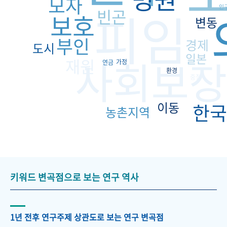
모자
피임
인
빈곤
보호
변동
부인
경제
도시
일본
사회보장
재원
가정
연금
환경
중절
이동
한국
농촌지역
키워드 변곡점으로 보는 연구 역사
1년 전후 연구주제 상관도로 보는 연구 변곡점