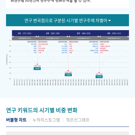
회연구원 50년간의 연구주제 변화추세를 볼 수 있다."
연구 변곡점으로 구분된 시기별 연구주제 차별어
연구 키워드의 시기별 비중 변화
버블형 차트
누적히스토그램
꺾은선그래프