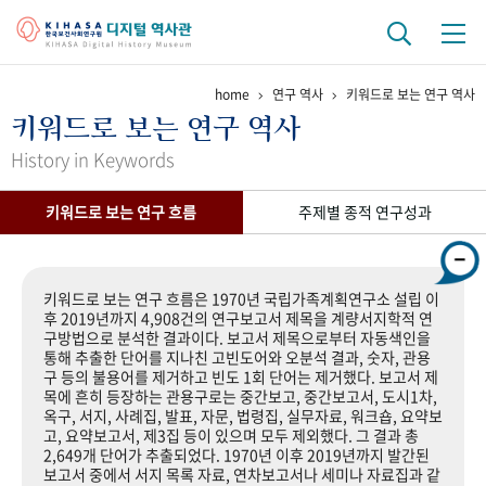
home
연구 역사
키워드로 보는 연구 역사
기관 역사
키워드로 보는 연구 역사
걸어온 길
기관 변천사
역대 기관장
연구원 사람들
History in Keywords
연구 역사
키워드로 보는 연구 흐름
주제별 종적 연구성과
정책과 연구
키워드로 보는 연구 역사
연구자들
간행물 변천사
키워드로 보는 연구 흐름은 1970년 국립가족계획연구소 설립 이
후 2019년까지 4,908건의 연구보고서 제목을 계량서지학적 연
구방법으로 분석한 결과이다. 보고서 제목으로부터 자동색인을
기록물 아카이브
통해 추출한 단어를 지나친 고빈도어와 오분석 결과, 숫자, 관용
구 등의 불용어를 제거하고 빈도 1회 단어는 제거했다. 보고서 제
사진 아카이브
문서 기록물
행정박물
영상 기록물
목에 흔히 등장하는 관용구로는 중간보고, 중간보고서, 도시1차,
옥구, 서지, 사례집, 발표, 자문, 법령집, 실무자료, 워크숍, 요약보
고, 요약보고서, 제3집 등이 있으며 모두 제외했다. 그 결과 총
2,649개 단어가 추출되었다. 1970년 이후 2019년까지 발간된
+1
50
주년 기념
보고서 중에서 서지 목록 자료, 연차보고서나 세미나 자료집과 같