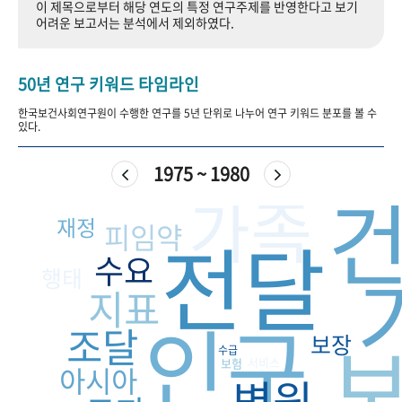
이 제목으로부터 해당 연도의 특정 연구주제를 반영한다고 보기
+1
성과 50선
숫자로 보는 50년
50
주년 광장
어려운 보고서는 분석에서 제외하였다.
세계와 함께 한 KIHASA
50년 연구 키워드 타임라인
VR 역사관
한국보건사회연구원이 수행한 연구를 5년 단위로 나누어 연구 키워드 분포를 볼 수
있다.
1975 ~ 1980
가족
재정
피임약
전달
수요
행태
지표
인구
조달
보장
수급
서비스
보험
아시아
병원