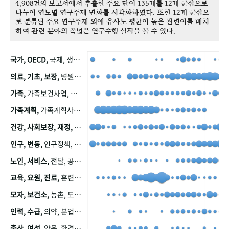
4,908건의 보고서에서 추출한 주요 단어 135개를 12개 군집으로
나누어 연도별 연구주제 변화를 시각화하였다. 또한 12개 군집으
로 분류된 주요 연구주제 외에 유사도 평균이 높은 관련어를 배치
하여 관련 분야의 폭넓은 연구수행 실적을 볼 수 있다.
국가, OECD,
국제, 생산, 아시아, 태평양, 태평양지역, 참가
의료, 기초, 보장,
병원, 가정, 연금, 연계, 공적, 일본, 생활, 국민기초생활보장제도, 국민연금, 기금, 저소득층, 근로, 자활, 급여, 환자, 의료비, 모니터링, 한국복지패널, 소득, 지표, 빈곤, 노후, 장애인
가족,
가족보건사업, 산업, 친화, 전국, 출산력
가족계획,
가족계획사업, 가족계획사업평가, 한국가족계획사업, 피임, 보급, 부인, 자궁, 피임약
건강, 사회보장, 재정,
보험, 건강보험, 국민건강증진, 건강영향평가, 경제, 지출, 성장, 협동, 영양, 국민건강, 하국인, 영양조사, 사회보장제도, 행태, 의식
인구, 변동,
인구정책, 저출산, 고령사회, 고령화, 이동, 남북한, 지방자치단체, 컨설팅, 복지정책평가, 집, 사회개발
노인, 서비스,
전달, 공공, 보육, 수요, 공급, 사회서비스, 데이터, 보호, 요양, 아동, 예방, 청소년, 효율, 자원
교육, 요원, 진료,
훈련, 보건요원, 마을, 마을건강사업, 보조원, 진료원, 보건진료원, 보건진료원교재
모자, 보건소,
농촌, 도시, 금연, 농촌지역, 모자보건사업
인력, 수급,
의약, 분업, 식품, 의약품, 의사, 안전
출산, 여성,
양육, 환경, 임신, 인공, 중절