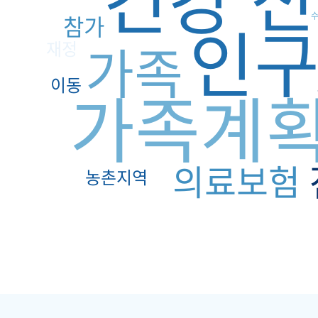
참가
인
가족
재정
이동
가족계
의료보험
농촌지역