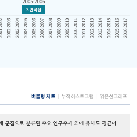
버블형 차트
누적히스토그램
꺾은선그래프
12개 군집으로 분류된 주요 연구주제 외에 유사도 평균이