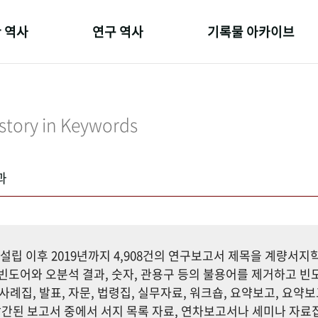
 역사
연구 역사
기록물 아카이브
온 길
정책과 연구
사진 아카이브
 변천사
키워드로 보는 연구 역사
문서 기록물
story in Keywords
 기관장
연구자들
행정박물
 사람들
간행물 변천사
영상 기록물
과
설립 이후 2019년까지 4,908건의 연구보고서 제목을 계량서
도어와 오분석 결과, 숫자, 관용구 등의 불용어를 제거하고 빈도
사례집, 발표, 자문, 법령집, 실무자료, 워크숍, 요약보고, 요약보
까지 발간된 보고서 중에서 서지 목록 자료, 연차보고서나 세미나 