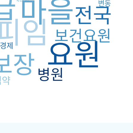
급
마을
국민건강
변동
전국
피임
보건요원
요원
경제
보장
병원
임약