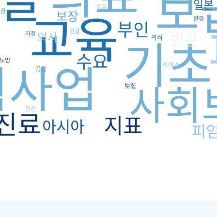
보
일본
교육
중절
구
수급
보장
환경
부인
인공
기초
빈곤
의사
가정
의식
수요
획사업
노인
서비스
공급
사회
보험
임신
진료
지표
아시아
피