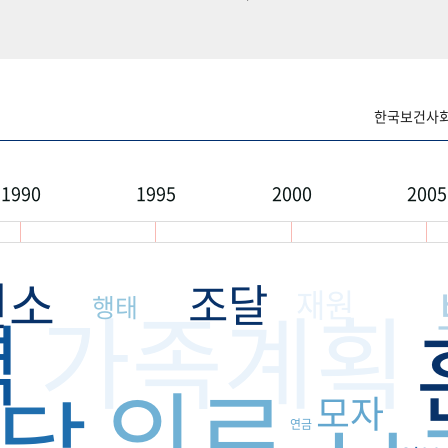
한국보건사회연
1990
1995
2000
2005
건소
조달
재원
가족계획
행태
력
의료
달
모자
연금