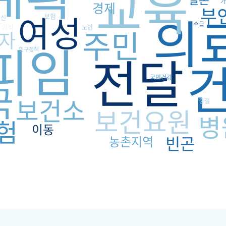
교육
가
경제
부
의
여성
보험
임신
수급
의식
주민
노인
자
피임
전달
인구정책
국민건강
국
보건소
중절
보건요원
병
험
이동
빈곤
농촌지역