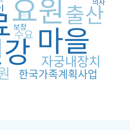
요원
의사
정
출산
인
료
환경
마을
보장
수요
건강
자궁내장치
원
한국가족계획사업