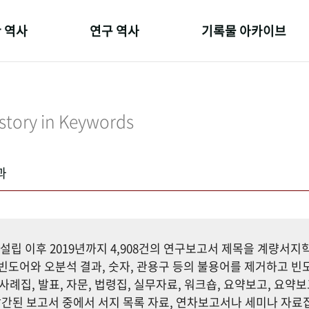
 역사
연구 역사
기록물 아카이브
온 길
정책과 연구
사진 아카이브
 변천사
키워드로 보는 연구 역사
문서 기록물
story in Keywords
 기관장
연구자들
행정박물
 사람들
간행물 변천사
영상 기록물
과
설립 이후 2019년까지 4,908건의 연구보고서 제목을 계량서
도어와 오분석 결과, 숫자, 관용구 등의 불용어를 제거하고 빈도
사례집, 발표, 자문, 법령집, 실무자료, 워크숍, 요약보고, 요약보
까지 발간된 보고서 중에서 서지 목록 자료, 연차보고서나 세미나 