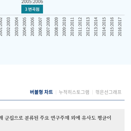
버블형 차트
누적히스토그램
꺾은선그래프
12개 군집으로 분류된 주요 연구주제 외에 유사도 평균이