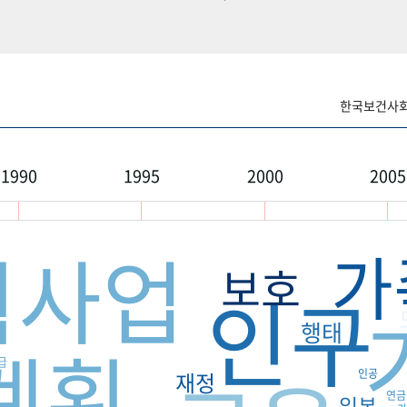
한국보건사회연
1990
1995
2000
2005
획사업
가
보호
인구
행태
계획
급
인공
재정
연금
일본