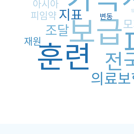
아시아
지표
피임약
보급
변동
모
조달
훈련
재원
전
의료보