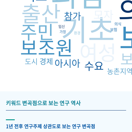
출산
모자
기초
참가
주민
의식
임신
보험
가정
환경
보조원
여성
경제
도시
아시아
수요
농촌지
키워드 변곡점으로 보는 연구 역사
1년 전후 연구주제 상관도로 보는 연구 변곡점