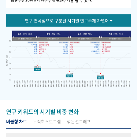
회연구원 50년간의 연구주제 변화추세를 볼 수 있다."
연구 변곡점으로 구분된 시기별 연구주제 차별어
연구 키워드의 시기별 비중 변화
버블형 차트
누적히스토그램
꺾은선그래프