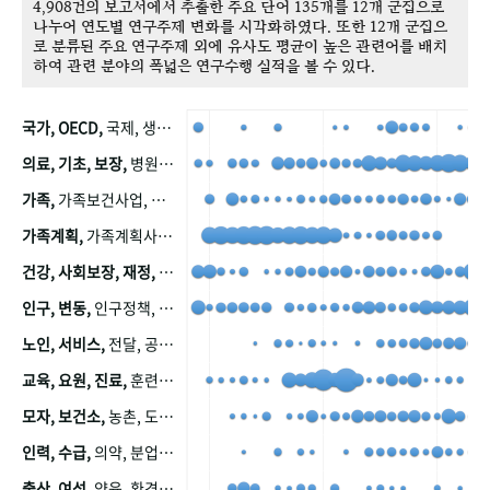
4,908건의 보고서에서 추출한 주요 단어 135개를 12개 군집으로
나누어 연도별 연구주제 변화를 시각화하였다. 또한 12개 군집으
로 분류된 주요 연구주제 외에 유사도 평균이 높은 관련어를 배치
하여 관련 분야의 폭넓은 연구수행 실적을 볼 수 있다.
국가, OECD,
국제, 생산, 아시아, 태평양, 태평양지역, 참가
의료, 기초, 보장,
병원, 가정, 연금, 연계, 공적, 일본, 생활, 국민기초생활보장제도, 국민연금, 기금, 저소득층, 근로, 자활, 급여, 환자, 의료비, 모니터링, 한국복지패널, 소득, 지표, 빈곤, 노후, 장애인
가족,
가족보건사업, 산업, 친화, 전국, 출산력
가족계획,
가족계획사업, 가족계획사업평가, 한국가족계획사업, 피임, 보급, 부인, 자궁, 피임약
건강, 사회보장, 재정,
보험, 건강보험, 국민건강증진, 건강영향평가, 경제, 지출, 성장, 협동, 영양, 국민건강, 하국인, 영양조사, 사회보장제도, 행태, 의식
인구, 변동,
인구정책, 저출산, 고령사회, 고령화, 이동, 남북한, 지방자치단체, 컨설팅, 복지정책평가, 집, 사회개발
노인, 서비스,
전달, 공공, 보육, 수요, 공급, 사회서비스, 데이터, 보호, 요양, 아동, 예방, 청소년, 효율, 자원
교육, 요원, 진료,
훈련, 보건요원, 마을, 마을건강사업, 보조원, 진료원, 보건진료원, 보건진료원교재
모자, 보건소,
농촌, 도시, 금연, 농촌지역, 모자보건사업
인력, 수급,
의약, 분업, 식품, 의약품, 의사, 안전
출산, 여성,
양육, 환경, 임신, 인공, 중절