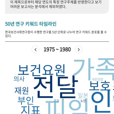
이 제목으로부터 해당 연도의 특정 연구주제를 반영한다고 보기
+1
성과 50선
숫자로 보는 50년
50
주년 광장
어려운 보고서는 분석에서 제외하였다.
세계와 함께 한 KIHASA
50년 연구 키워드 타임라인
VR 역사관
한국보건사회연구원이 수행한 연구를 5년 단위로 나누어 연구 키워드 분포를 볼 수
있다.
1975 ~ 1980
가
보건요원
전달
의사
보호
국민건강
인구정책
인
재원
피임
일본
부인
중절
노인
지표