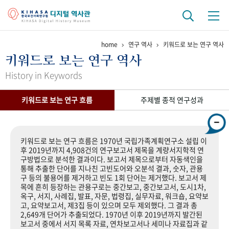
home
연구 역사
키워드로 보는 연구 역사
기관 역사
키워드로 보는 연구 역사
걸어온 길
기관 변천사
역대 기관장
연구원 사람들
History in Keywords
연구 역사
키워드로 보는 연구 흐름
주제별 종적 연구성과
정책과 연구
키워드로 보는 연구 역사
연구자들
간행물 변천사
키워드로 보는 연구 흐름은 1970년 국립가족계획연구소 설립 이
후 2019년까지 4,908건의 연구보고서 제목을 계량서지학적 연
구방법으로 분석한 결과이다. 보고서 제목으로부터 자동색인을
기록물 아카이브
통해 추출한 단어를 지나친 고빈도어와 오분석 결과, 숫자, 관용
구 등의 불용어를 제거하고 빈도 1회 단어는 제거했다. 보고서 제
사진 아카이브
문서 기록물
행정박물
영상 기록물
목에 흔히 등장하는 관용구로는 중간보고, 중간보고서, 도시1차,
옥구, 서지, 사례집, 발표, 자문, 법령집, 실무자료, 워크숍, 요약보
고, 요약보고서, 제3집 등이 있으며 모두 제외했다. 그 결과 총
2,649개 단어가 추출되었다. 1970년 이후 2019년까지 발간된
+1
50
주년 기념
보고서 중에서 서지 목록 자료, 연차보고서나 세미나 자료집과 같