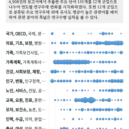
4,908건의 보고서에서 추출한 주요 단어 135개를 12개 군집으로
나누어 연도별 연구주제 변화를 시각화하였다. 또한 12개 군집으
로 분류된 주요 연구주제 외에 유사도 평균이 높은 관련어를 배치
하여 관련 분야의 폭넓은 연구수행 실적을 볼 수 있다.
국가, OECD,
국제, 생산, 아시아, 태평양, 태평양지역, 참가
의료, 기초, 보장,
병원, 가정, 연금, 연계, 공적, 일본, 생활, 국민기초생활보장제도, 국민연금, 기금, 저소득층, 근로, 자활, 급여, 환자, 의료비, 모니터링, 한국복지패널, 소득, 지표, 빈곤, 노후, 장애인
가족,
가족보건사업, 산업, 친화, 전국, 출산력
가족계획,
가족계획사업, 가족계획사업평가, 한국가족계획사업, 피임, 보급, 부인, 자궁, 피임약
건강, 사회보장, 재정,
보험, 건강보험, 국민건강증진, 건강영향평가, 경제, 지출, 성장, 협동, 영양, 국민건강, 하국인, 영양조사, 사회보장제도, 행태, 의식
인구, 변동,
인구정책, 저출산, 고령사회, 고령화, 이동, 남북한, 지방자치단체, 컨설팅, 복지정책평가, 집, 사회개발
노인, 서비스,
전달, 공공, 보육, 수요, 공급, 사회서비스, 데이터, 보호, 요양, 아동, 예방, 청소년, 효율, 자원
교육, 요원, 진료,
훈련, 보건요원, 마을, 마을건강사업, 보조원, 진료원, 보건진료원, 보건진료원교재
모자, 보건소,
농촌, 도시, 금연, 농촌지역, 모자보건사업
인력, 수급,
의약, 분업, 식품, 의약품, 의사, 안전
출산, 여성,
양육, 환경, 임신, 인공, 중절