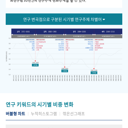
회연구원 50년간의 연구주제 변화추세를 볼 수 있다."
연구 변곡점으로 구분된 시기별 연구주제 차별어
연구 키워드의 시기별 비중 변화
버블형 차트
누적히스토그램
꺾은선그래프