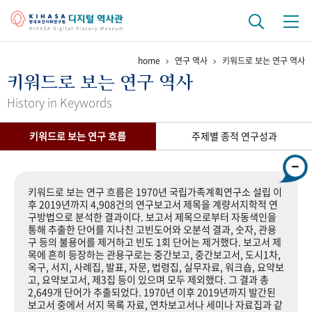
home
연구 역사
키워드로 보는 연구 역사
기관 역사
키워드로 보는 연구 역사
걸어온 길
기관 변천사
역대 기관장
연구원 사람들
History in Keywords
연구 역사
키워드로 보는 연구 흐름
주제별 종적 연구성과
정책과 연구
키워드로 보는 연구 역사
연구자들
간행물 변천사
키워드로 보는 연구 흐름은 1970년 국립가족계획연구소 설립 이
후 2019년까지 4,908건의 연구보고서 제목을 계량서지학적 연
구방법으로 분석한 결과이다. 보고서 제목으로부터 자동색인을
기록물 아카이브
통해 추출한 단어를 지나친 고빈도어와 오분석 결과, 숫자, 관용
구 등의 불용어를 제거하고 빈도 1회 단어는 제거했다. 보고서 제
사진 아카이브
문서 기록물
행정박물
영상 기록물
목에 흔히 등장하는 관용구로는 중간보고, 중간보고서, 도시1차,
옥구, 서지, 사례집, 발표, 자문, 법령집, 실무자료, 워크숍, 요약보
고, 요약보고서, 제3집 등이 있으며 모두 제외했다. 그 결과 총
2,649개 단어가 추출되었다. 1970년 이후 2019년까지 발간된
+1
50
주년 기념
보고서 중에서 서지 목록 자료, 연차보고서나 세미나 자료집과 같