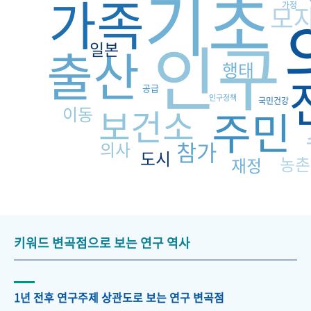
기초
가족
모
가정
인구
출산
일본
행태
공급
인구정책
국민건강
보건소
주민
이동
참가
의사
도시
농촌
재정
키워드 변곡점으로 보는 연구 역사
1년 전후 연구주제 상관도로 보는 연구 변곡점