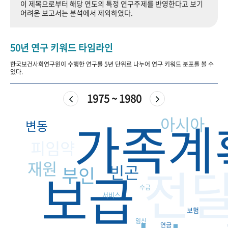
이 제목으로부터 해당 연도의 특정 연구주제를 반영한다고 보기
+1
성과 50선
숫자로 보는 50년
50
주년 광장
어려운 보고서는 분석에서 제외하였다.
세계와 함께 한 KIHASA
50년 연구 키워드 타임라인
VR 역사관
한국보건사회연구원이 수행한 연구를 5년 단위로 나누어 연구 키워드 분포를 볼 수
있다.
1975 ~ 1980
가족계
아시아
변동
피임약
전
재원
빈곤
보급
부인
수급
서비스
보험
임신
연금