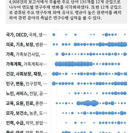
4,908건의 보고서에서 추출한 주요 단어 135개를 12개 군집으로
나누어 연도별 연구주제 변화를 시각화하였다. 또한 12개 군집으
로 분류된 주요 연구주제 외에 유사도 평균이 높은 관련어를 배치
하여 관련 분야의 폭넓은 연구수행 실적을 볼 수 있다.
국가, OECD,
국제, 생산, 아시아, 태평양, 태평양지역, 참가
의료, 기초, 보장,
병원, 가정, 연금, 연계, 공적, 일본, 생활, 국민기초생활보장제도, 국민연금, 기금, 저소득층, 근로, 자활, 급여, 환자, 의료비, 모니터링, 한국복지패널, 소득, 지표, 빈곤, 노후, 장애인
가족,
가족보건사업, 산업, 친화, 전국, 출산력
가족계획,
가족계획사업, 가족계획사업평가, 한국가족계획사업, 피임, 보급, 부인, 자궁, 피임약
건강, 사회보장, 재정,
보험, 건강보험, 국민건강증진, 건강영향평가, 경제, 지출, 성장, 협동, 영양, 국민건강, 하국인, 영양조사, 사회보장제도, 행태, 의식
인구, 변동,
인구정책, 저출산, 고령사회, 고령화, 이동, 남북한, 지방자치단체, 컨설팅, 복지정책평가, 집, 사회개발
노인, 서비스,
전달, 공공, 보육, 수요, 공급, 사회서비스, 데이터, 보호, 요양, 아동, 예방, 청소년, 효율, 자원
교육, 요원, 진료,
훈련, 보건요원, 마을, 마을건강사업, 보조원, 진료원, 보건진료원, 보건진료원교재
모자, 보건소,
농촌, 도시, 금연, 농촌지역, 모자보건사업
인력, 수급,
의약, 분업, 식품, 의약품, 의사, 안전
출산, 여성,
양육, 환경, 임신, 인공, 중절