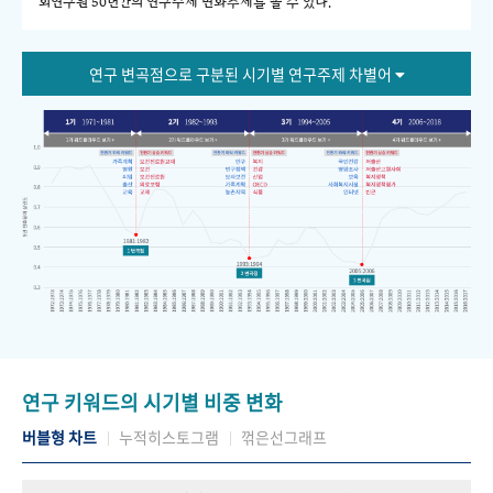
회연구원 50년간의 연구주제 변화추세를 볼 수 있다."
연구 변곡점으로 구분된 시기별 연구주제 차별어
연구 키워드의 시기별 비중 변화
버블형 차트
누적히스토그램
꺾은선그래프