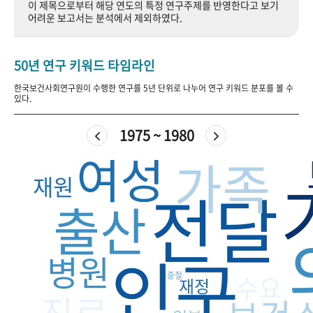
이 제목으로부터 해당 연도의 특정 연구주제를 반영한다고 보기
+1
성과 50선
숫자로 보는 50년
50
주년 광장
어려운 보고서는 분석에서 제외하였다.
세계와 함께 한 KIHASA
50년 연구 키워드 타임라인
VR 역사관
한국보건사회연구원이 수행한 연구를 5년 단위로 나누어 연구 키워드 분포를 볼 수
있다.
1975 ~ 1980
여성
가족
재원
전달
출산
인구
병원
중절
수요
재정