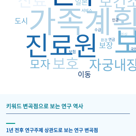
진료
보건
일본
가족계
서비스
도시
인공
진료원
수급
의식
연금
환경
보장
국
보험
보호
자궁내
모자
이동
키워드 변곡점으로 보는 연구 역사
1년 전후 연구주제 상관도로 보는 연구 변곡점