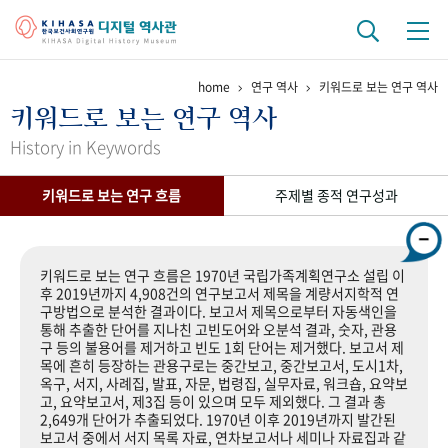
home
연구 역사
키워드로 보는 연구 역사
기관 역사
키워드로 보는 연구 역사
걸어온 길
기관 변천사
역대 기관장
연구원 사람들
History in Keywords
연구 역사
키워드로 보는 연구 흐름
주제별 종적 연구성과
정책과 연구
키워드로 보는 연구 역사
연구자들
간행물 변천사
키워드로 보는 연구 흐름은 1970년 국립가족계획연구소 설립 이
후 2019년까지 4,908건의 연구보고서 제목을 계량서지학적 연
구방법으로 분석한 결과이다. 보고서 제목으로부터 자동색인을
기록물 아카이브
통해 추출한 단어를 지나친 고빈도어와 오분석 결과, 숫자, 관용
구 등의 불용어를 제거하고 빈도 1회 단어는 제거했다. 보고서 제
사진 아카이브
문서 기록물
행정박물
영상 기록물
목에 흔히 등장하는 관용구로는 중간보고, 중간보고서, 도시1차,
옥구, 서지, 사례집, 발표, 자문, 법령집, 실무자료, 워크숍, 요약보
고, 요약보고서, 제3집 등이 있으며 모두 제외했다. 그 결과 총
2,649개 단어가 추출되었다. 1970년 이후 2019년까지 발간된
+1
50
주년 기념
보고서 중에서 서지 목록 자료, 연차보고서나 세미나 자료집과 같