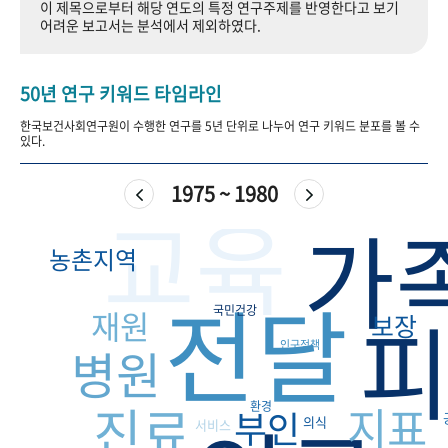
이 제목으로부터 해당 연도의 특정 연구주제를 반영한다고 보기
+1
성과 50선
숫자로 보는 50년
50
주년 광장
어려운 보고서는 분석에서 제외하였다.
세계와 함께 한 KIHASA
50년 연구 키워드 타임라인
VR 역사관
한국보건사회연구원이 수행한 연구를 5년 단위로 나누어 연구 키워드 분포를 볼 수
있다.
1975 ~ 1980
교육
가
농촌지역
전달
국민건강
재원
보장
인구정책
병원
진료
지표
환경
부인
의식
서비스