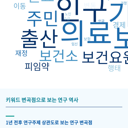
인구
변동
이동
가정
주민
의료
노인
수급
인공
경제
출산
보험
임신
보건소
보건요
재정
피임약
행태
키워드 변곡점으로 보는 연구 역사
1년 전후 연구주제 상관도로 보는 연구 변곡점