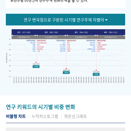
회연구원 50년간의 연구주제 변화추세를 볼 수 있다."
연구 변곡점으로 구분된 시기별 연구주제 차별어
연구 키워드의 시기별 비중 변화
버블형 차트
누적히스토그램
꺾은선그래프