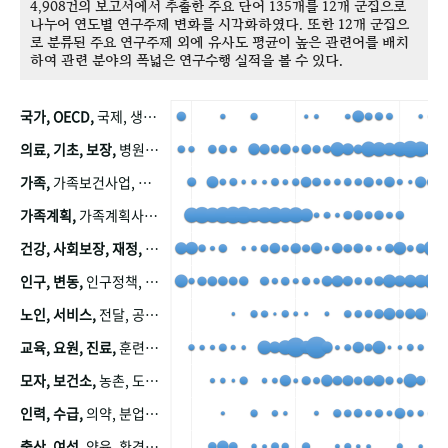
4,908건의 보고서에서 추출한 주요 단어 135개를 12개 군집으로
나누어 연도별 연구주제 변화를 시각화하였다. 또한 12개 군집으
로 분류된 주요 연구주제 외에 유사도 평균이 높은 관련어를 배치
하여 관련 분야의 폭넓은 연구수행 실적을 볼 수 있다.
국가, OECD,
국제, 생산, 아시아, 태평양, 태평양지역, 참가
의료, 기초, 보장,
병원, 가정, 연금, 연계, 공적, 일본, 생활, 국민기초생활보장제도, 국민연금, 기금, 저소득층, 근로, 자활, 급여, 환자, 의료비, 모니터링, 한국복지패널, 소득, 지표, 빈곤, 노후, 장애인
가족,
가족보건사업, 산업, 친화, 전국, 출산력
가족계획,
가족계획사업, 가족계획사업평가, 한국가족계획사업, 피임, 보급, 부인, 자궁, 피임약
건강, 사회보장, 재정,
보험, 건강보험, 국민건강증진, 건강영향평가, 경제, 지출, 성장, 협동, 영양, 국민건강, 하국인, 영양조사, 사회보장제도, 행태, 의식
인구, 변동,
인구정책, 저출산, 고령사회, 고령화, 이동, 남북한, 지방자치단체, 컨설팅, 복지정책평가, 집, 사회개발
노인, 서비스,
전달, 공공, 보육, 수요, 공급, 사회서비스, 데이터, 보호, 요양, 아동, 예방, 청소년, 효율, 자원
교육, 요원, 진료,
훈련, 보건요원, 마을, 마을건강사업, 보조원, 진료원, 보건진료원, 보건진료원교재
모자, 보건소,
농촌, 도시, 금연, 농촌지역, 모자보건사업
인력, 수급,
의약, 분업, 식품, 의약품, 의사, 안전
출산, 여성,
양육, 환경, 임신, 인공, 중절