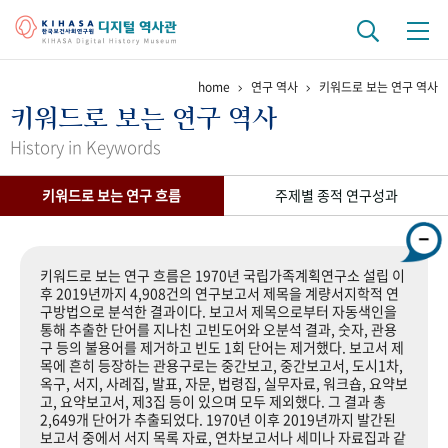
home
연구 역사
키워드로 보는 연구 역사
기관 역사
키워드로 보는 연구 역사
걸어온 길
기관 변천사
역대 기관장
연구원 사람들
History in Keywords
연구 역사
키워드로 보는 연구 흐름
주제별 종적 연구성과
정책과 연구
키워드로 보는 연구 역사
연구자들
간행물 변천사
키워드로 보는 연구 흐름은 1970년 국립가족계획연구소 설립 이
후 2019년까지 4,908건의 연구보고서 제목을 계량서지학적 연
구방법으로 분석한 결과이다. 보고서 제목으로부터 자동색인을
기록물 아카이브
통해 추출한 단어를 지나친 고빈도어와 오분석 결과, 숫자, 관용
구 등의 불용어를 제거하고 빈도 1회 단어는 제거했다. 보고서 제
사진 아카이브
문서 기록물
행정박물
영상 기록물
목에 흔히 등장하는 관용구로는 중간보고, 중간보고서, 도시1차,
옥구, 서지, 사례집, 발표, 자문, 법령집, 실무자료, 워크숍, 요약보
고, 요약보고서, 제3집 등이 있으며 모두 제외했다. 그 결과 총
2,649개 단어가 추출되었다. 1970년 이후 2019년까지 발간된
+1
50
주년 기념
보고서 중에서 서지 목록 자료, 연차보고서나 세미나 자료집과 같