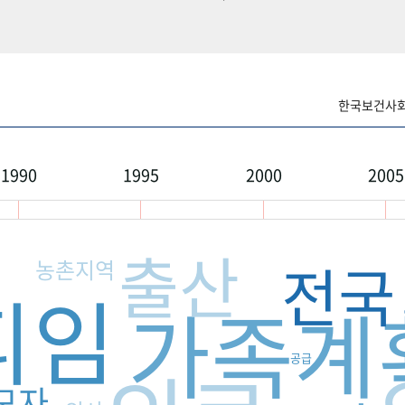
한국보건사회연
1990
1995
2000
2005
출산
전국
농촌지역
피임
가족계
공급
모자