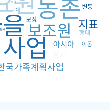
요원
농촌
수급
변동
마을
보험
보장
지표
보조원
인구정책
임신
행태
획사업
아시아
이동
참가
한국가족계획사업