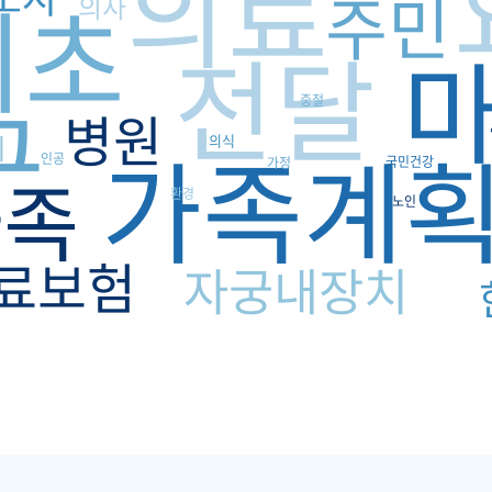
의료
주민
기초
의사
전달
구
중절
병원
제
가족계
의식
인공
국민건강
가정
가족
환경
노인
료보험
자궁내장치