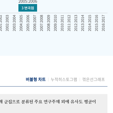
버블형 차트
누적히스토그램
꺾은선그래프
12개 군집으로 분류된 주요 연구주제 외에 유사도 평균이