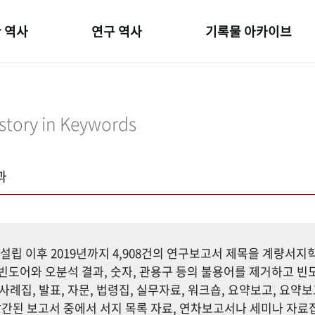
 역사
연구 역사
기록물 아카이브
온 길
정책과 연구
사진 아카이브
 변천사
키워드로 보는 연구 역사
문서 기록물
story in Keywords
 기관장
연구자들
행정박물
 사람들
간행물 변천사
영상 기록물
과
설립 이후 2019년까지 4,908건의 연구보고서 제목을 계량서
도어와 오분석 결과, 숫자, 관용구 등의 불용어를 제거하고 빈도
사례집, 발표, 자문, 법령집, 실무자료, 워크숍, 요약보고, 요약보
까지 발간된 보고서 중에서 서지 목록 자료, 연차보고서나 세미나 