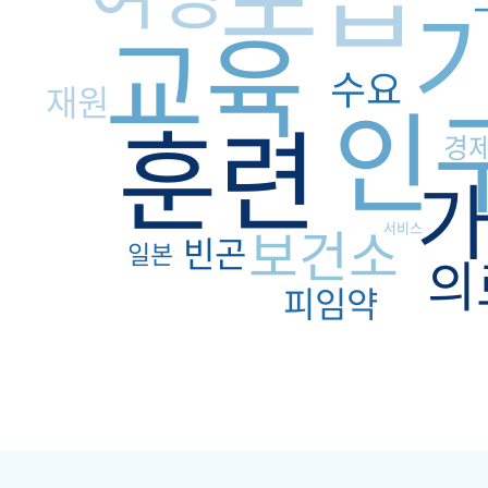
교육
수요
재원
인
훈련
경
보건소
서비스
빈곤
일본
의
피임약