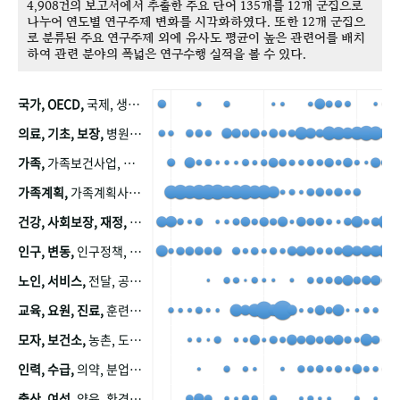
4,908건의 보고서에서 추출한 주요 단어 135개를 12개 군집으로
나누어 연도별 연구주제 변화를 시각화하였다. 또한 12개 군집으
로 분류된 주요 연구주제 외에 유사도 평균이 높은 관련어를 배치
하여 관련 분야의 폭넓은 연구수행 실적을 볼 수 있다.
국가, OECD,
국제, 생산, 아시아, 태평양, 태평양지역, 참가
의료, 기초, 보장,
병원, 가정, 연금, 연계, 공적, 일본, 생활, 국민기초생활보장제도, 국민연금, 기금, 저소득층, 근로, 자활, 급여, 환자, 의료비, 모니터링, 한국복지패널, 소득, 지표, 빈곤, 노후, 장애인
가족,
가족보건사업, 산업, 친화, 전국, 출산력
가족계획,
가족계획사업, 가족계획사업평가, 한국가족계획사업, 피임, 보급, 부인, 자궁, 피임약
건강, 사회보장, 재정,
보험, 건강보험, 국민건강증진, 건강영향평가, 경제, 지출, 성장, 협동, 영양, 국민건강, 하국인, 영양조사, 사회보장제도, 행태, 의식
인구, 변동,
인구정책, 저출산, 고령사회, 고령화, 이동, 남북한, 지방자치단체, 컨설팅, 복지정책평가, 집, 사회개발
노인, 서비스,
전달, 공공, 보육, 수요, 공급, 사회서비스, 데이터, 보호, 요양, 아동, 예방, 청소년, 효율, 자원
교육, 요원, 진료,
훈련, 보건요원, 마을, 마을건강사업, 보조원, 진료원, 보건진료원, 보건진료원교재
모자, 보건소,
농촌, 도시, 금연, 농촌지역, 모자보건사업
인력, 수급,
의약, 분업, 식품, 의약품, 의사, 안전
출산, 여성,
양육, 환경, 임신, 인공, 중절