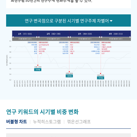
회연구원 50년간의 연구주제 변화추세를 볼 수 있다."
연구 변곡점으로 구분된 시기별 연구주제 차별어
연구 키워드의 시기별 비중 변화
버블형 차트
누적히스토그램
꺾은선그래프