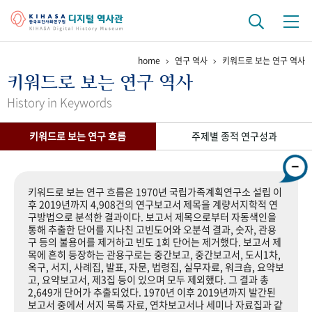
home
연구 역사
키워드로 보는 연구 역사
기관 역사
키워드로 보는 연구 역사
걸어온 길
기관 변천사
역대 기관장
연구원 사람들
History in Keywords
연구 역사
키워드로 보는 연구 흐름
주제별 종적 연구성과
정책과 연구
키워드로 보는 연구 역사
연구자들
간행물 변천사
키워드로 보는 연구 흐름은 1970년 국립가족계획연구소 설립 이
후 2019년까지 4,908건의 연구보고서 제목을 계량서지학적 연
구방법으로 분석한 결과이다. 보고서 제목으로부터 자동색인을
기록물 아카이브
통해 추출한 단어를 지나친 고빈도어와 오분석 결과, 숫자, 관용
구 등의 불용어를 제거하고 빈도 1회 단어는 제거했다. 보고서 제
사진 아카이브
문서 기록물
행정박물
영상 기록물
목에 흔히 등장하는 관용구로는 중간보고, 중간보고서, 도시1차,
옥구, 서지, 사례집, 발표, 자문, 법령집, 실무자료, 워크숍, 요약보
고, 요약보고서, 제3집 등이 있으며 모두 제외했다. 그 결과 총
2,649개 단어가 추출되었다. 1970년 이후 2019년까지 발간된
+1
50
주년 기념
보고서 중에서 서지 목록 자료, 연차보고서나 세미나 자료집과 같