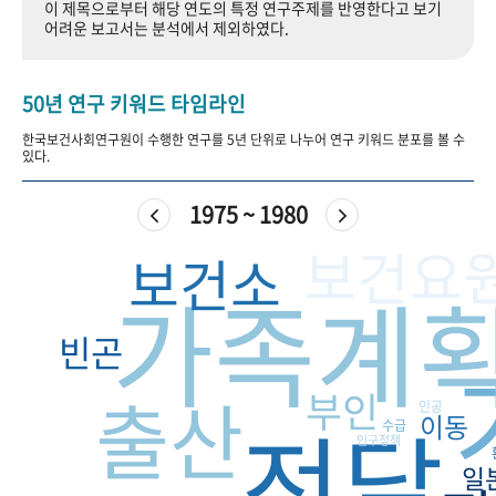
이 제목으로부터 해당 연도의 특정 연구주제를 반영한다고 보기
+1
성과 50선
숫자로 보는 50년
50
주년 광장
어려운 보고서는 분석에서 제외하였다.
세계와 함께 한 KIHASA
50년 연구 키워드 타임라인
VR 역사관
한국보건사회연구원이 수행한 연구를 5년 단위로 나누어 연구 키워드 분포를 볼 수
있다.
1975 ~ 1980
보건요
보건소
가족계
빈곤
출산
부인
인공
전달
이동
수급
인구정책
일