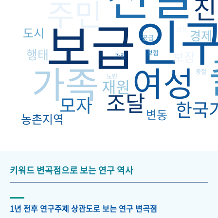
진
주민
인
보급
도시
임신
경제
공급
행태
보험
보장
가정
가족
여성
중절
노인
재원
조달
모자
한국
변동
농촌지역
키워드 변곡점으로 보는 연구 역사
1년 전후 연구주제 상관도로 보는 연구 변곡점