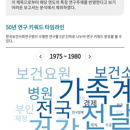
이 제목으로부터 해당 연도의 특정 연구주제를 반영한다고 보기
+1
성과 50선
숫자로 보는 50년
50
주년 광장
어려운 보고서는 분석에서 제외하였다.
세계와 함께 한 KIHASA
50년 연구 키워드 타임라인
VR 역사관
한국보건사회연구원이 수행한 연구를 5년 단위로 나누어 연구 키워드 분포를 볼 수
있다.
1975 ~ 1980
보건
보건요원
가족
병원
전국
전
중절
경제
부인
인공
환경
인구정책
재정
서비스
의식
수급