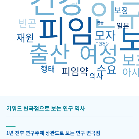
건강
인
보험
보장
피임
빈곤
연금
일본
모자
재원
출산
여성
국민건강
보
수요
행태
피임약
아
의사
키워드 변곡점으로 보는 연구 역사
1년 전후 연구주제 상관도로 보는 연구 변곡점