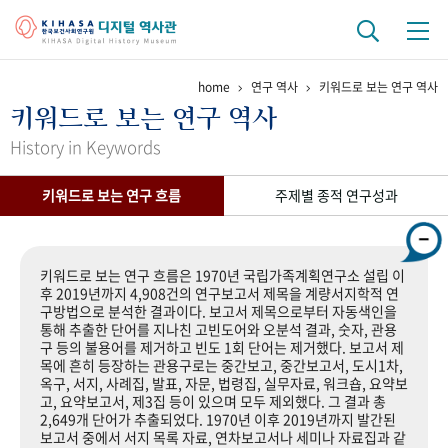
home
연구 역사
키워드로 보는 연구 역사
기관 역사
키워드로 보는 연구 역사
걸어온 길
기관 변천사
역대 기관장
연구원 사람들
History in Keywords
연구 역사
키워드로 보는 연구 흐름
주제별 종적 연구성과
정책과 연구
키워드로 보는 연구 역사
연구자들
간행물 변천사
키워드로 보는 연구 흐름은 1970년 국립가족계획연구소 설립 이
후 2019년까지 4,908건의 연구보고서 제목을 계량서지학적 연
구방법으로 분석한 결과이다. 보고서 제목으로부터 자동색인을
기록물 아카이브
통해 추출한 단어를 지나친 고빈도어와 오분석 결과, 숫자, 관용
구 등의 불용어를 제거하고 빈도 1회 단어는 제거했다. 보고서 제
사진 아카이브
문서 기록물
행정박물
영상 기록물
목에 흔히 등장하는 관용구로는 중간보고, 중간보고서, 도시1차,
옥구, 서지, 사례집, 발표, 자문, 법령집, 실무자료, 워크숍, 요약보
고, 요약보고서, 제3집 등이 있으며 모두 제외했다. 그 결과 총
2,649개 단어가 추출되었다. 1970년 이후 2019년까지 발간된
+1
50
주년 기념
보고서 중에서 서지 목록 자료, 연차보고서나 세미나 자료집과 같