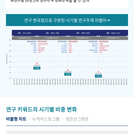
회연구원 50년간의 연구주제 변화추세를 볼 수 있다."
연구 변곡점으로 구분된 시기별 연구주제 차별어
연구 키워드의 시기별 비중 변화
버블형 차트
누적히스토그램
꺾은선그래프