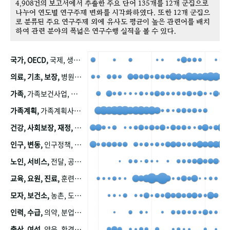
4,908건의 보고서에서 추출한 주요 단어 135개를 12개 군집으로
나누어 연도별 연구주제 변화를 시각화하였다. 또한 12개 군집으
로 분류된 주요 연구주제 외에 유사도 평균이 높은 관련어를 배치
하여 관련 분야의 폭넓은 연구수행 실적을 볼 수 있다.
국가, OECD,
국제, 생산, 아시아, 태평양, 태평양지역, 참가
의료, 기초, 보장,
병원, 가정, 연금, 연계, 공적, 일본, 생활, 국민기초생활보장제도, 국민연금, 기금, 저소득층, 근로, 자활, 급여, 환자, 의료비, 모니터링, 한국복지패널, 소득, 지표, 빈곤, 노후, 장애인
가족,
가족보건사업, 산업, 친화, 전국, 출산력
가족계획,
가족계획사업, 가족계획사업평가, 한국가족계획사업, 피임, 보급, 부인, 자궁, 피임약
건강, 사회보장, 재정,
보험, 건강보험, 국민건강증진, 건강영향평가, 경제, 지출, 성장, 협동, 영양, 국민건강, 하국인, 영양조사, 사회보장제도, 행태, 의식
인구, 변동,
인구정책, 저출산, 고령사회, 고령화, 이동, 남북한, 지방자치단체, 컨설팅, 복지정책평가, 집, 사회개발
노인, 서비스,
전달, 공공, 보육, 수요, 공급, 사회서비스, 데이터, 보호, 요양, 아동, 예방, 청소년, 효율, 자원
교육, 요원, 진료,
훈련, 보건요원, 마을, 마을건강사업, 보조원, 진료원, 보건진료원, 보건진료원교재
모자, 보건소,
농촌, 도시, 금연, 농촌지역, 모자보건사업
인력, 수급,
의약, 분업, 식품, 의약품, 의사, 안전
출산, 여성,
양육, 환경, 임신, 인공, 중절