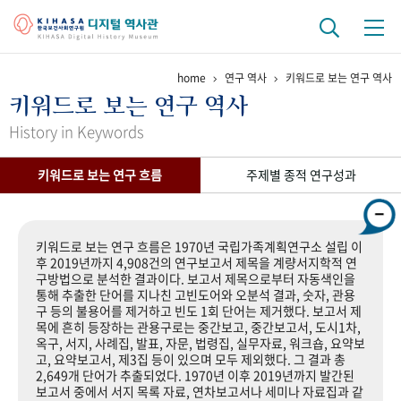
home
연구 역사
키워드로 보는 연구 역사
기관 역사
키워드로 보는 연구 역사
걸어온 길
기관 변천사
역대 기관장
연구원 사람들
History in Keywords
연구 역사
키워드로 보는 연구 흐름
주제별 종적 연구성과
정책과 연구
키워드로 보는 연구 역사
연구자들
간행물 변천사
키워드로 보는 연구 흐름은 1970년 국립가족계획연구소 설립 이
후 2019년까지 4,908건의 연구보고서 제목을 계량서지학적 연
구방법으로 분석한 결과이다. 보고서 제목으로부터 자동색인을
기록물 아카이브
통해 추출한 단어를 지나친 고빈도어와 오분석 결과, 숫자, 관용
구 등의 불용어를 제거하고 빈도 1회 단어는 제거했다. 보고서 제
사진 아카이브
문서 기록물
행정박물
영상 기록물
목에 흔히 등장하는 관용구로는 중간보고, 중간보고서, 도시1차,
옥구, 서지, 사례집, 발표, 자문, 법령집, 실무자료, 워크숍, 요약보
고, 요약보고서, 제3집 등이 있으며 모두 제외했다. 그 결과 총
2,649개 단어가 추출되었다. 1970년 이후 2019년까지 발간된
+1
50
주년 기념
보고서 중에서 서지 목록 자료, 연차보고서나 세미나 자료집과 같