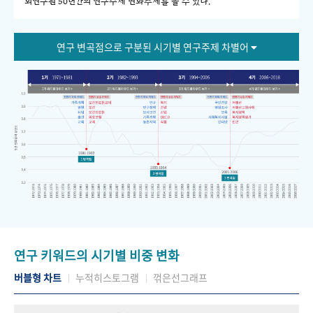
회연구원 50년간의 연구주제 변화추세를 볼 수 있다."
연구 변곡점으로 구분된 시기별 연구주제 차별어
연구 키워드의 시기별 비중 변화
버블형 차트
누적히스토그램
꺾은선그래프