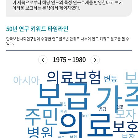
이 제목으로부터 해당 연도의 특정 연구주제를 반영한다고 보기
+1
성과 50선
숫자로 보는 50년
50
주년 광장
어려운 보고서는 분석에서 제외하였다.
세계와 함께 한 KIHASA
50년 연구 키워드 타임라인
VR 역사관
한국보건사회연구원이 수행한 연구를 5년 단위로 나누어 연구 키워드 분포를 볼 수
있다.
1975 ~ 1980
의료보험
보급
아시아
변동
가
임신
의료
주민
인공
모자
공급
환경
노인
보
병원
보장
보험