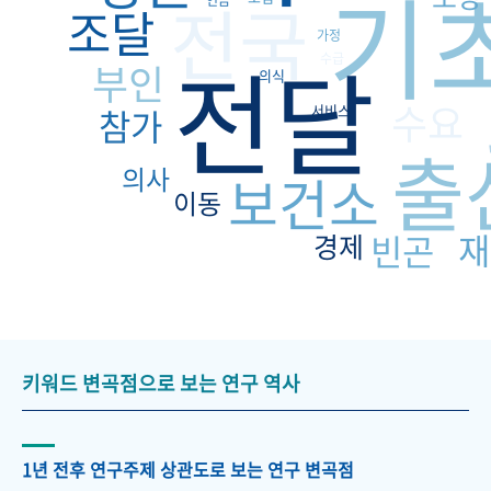
기
전국
연금
조달
가정
전달
수급
부인
의식
수요
참가
서비스
출
의사
보건소
이동
재
빈곤
경제
키워드 변곡점으로 보는 연구 역사
1년 전후 연구주제 상관도로 보는 연구 변곡점