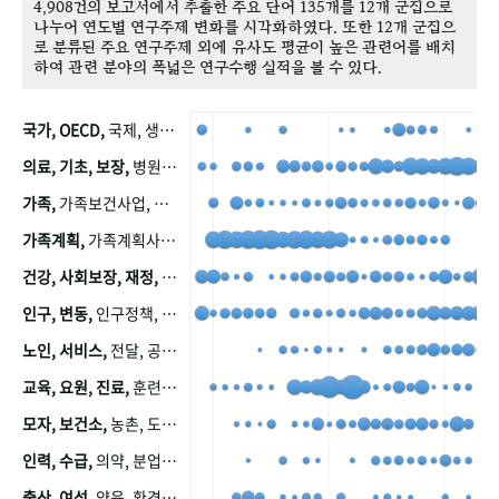
4,908건의 보고서에서 추출한 주요 단어 135개를 12개 군집으로
나누어 연도별 연구주제 변화를 시각화하였다. 또한 12개 군집으
로 분류된 주요 연구주제 외에 유사도 평균이 높은 관련어를 배치
하여 관련 분야의 폭넓은 연구수행 실적을 볼 수 있다.
국가, OECD,
국제, 생산, 아시아, 태평양, 태평양지역, 참가
의료, 기초, 보장,
병원, 가정, 연금, 연계, 공적, 일본, 생활, 국민기초생활보장제도, 국민연금, 기금, 저소득층, 근로, 자활, 급여, 환자, 의료비, 모니터링, 한국복지패널, 소득, 지표, 빈곤, 노후, 장애인
가족,
가족보건사업, 산업, 친화, 전국, 출산력
가족계획,
가족계획사업, 가족계획사업평가, 한국가족계획사업, 피임, 보급, 부인, 자궁, 피임약
건강, 사회보장, 재정,
보험, 건강보험, 국민건강증진, 건강영향평가, 경제, 지출, 성장, 협동, 영양, 국민건강, 하국인, 영양조사, 사회보장제도, 행태, 의식
인구, 변동,
인구정책, 저출산, 고령사회, 고령화, 이동, 남북한, 지방자치단체, 컨설팅, 복지정책평가, 집, 사회개발
노인, 서비스,
전달, 공공, 보육, 수요, 공급, 사회서비스, 데이터, 보호, 요양, 아동, 예방, 청소년, 효율, 자원
교육, 요원, 진료,
훈련, 보건요원, 마을, 마을건강사업, 보조원, 진료원, 보건진료원, 보건진료원교재
모자, 보건소,
농촌, 도시, 금연, 농촌지역, 모자보건사업
인력, 수급,
의약, 분업, 식품, 의약품, 의사, 안전
출산, 여성,
양육, 환경, 임신, 인공, 중절