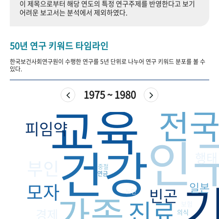
이 제목으로부터 해당 연도의 특정 연구주제를 반영한다고 보기
+1
성과 50선
숫자로 보는 50년
50
주년 광장
어려운 보고서는 분석에서 제외하였다.
세계와 함께 한 KIHASA
50년 연구 키워드 타임라인
VR 역사관
한국보건사회연구원이 수행한 연구를 5년 단위로 나누어 연구 키워드 분포를 볼 수
있다.
1975 ~ 1980
교육
전
피임약
인
건강
행태
부인
중절
연금
모자
일본
빈곤
가족
노인
진료
보험
경제
의식