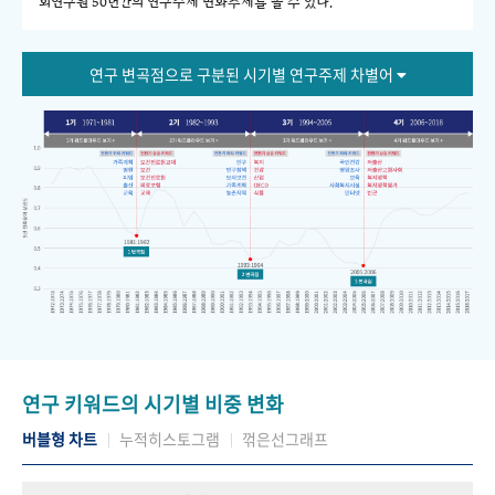
회연구원 50년간의 연구주제 변화추세를 볼 수 있다."
연구 변곡점으로 구분된 시기별 연구주제 차별어
연구 키워드의 시기별 비중 변화
버블형 차트
누적히스토그램
꺾은선그래프