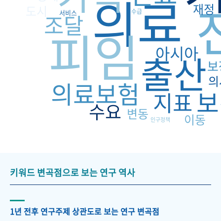
의료
재정
도시
수급
서비스
조달
피임
아시아
출산
보
의
의료보험
보
지표
수요
변동
이동
인구정책
키워드 변곡점으로 보는 연구 역사
1년 전후 연구주제 상관도로 보는 연구 변곡점