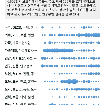
4,908건의 보고서에서 추출한 주요 단어 135개를 12개 군집으로
나누어 연도별 연구주제 변화를 시각화하였다. 또한 12개 군집으
로 분류된 주요 연구주제 외에 유사도 평균이 높은 관련어를 배치
하여 관련 분야의 폭넓은 연구수행 실적을 볼 수 있다.
국가, OECD,
국제, 생산, 아시아, 태평양, 태평양지역, 참가
의료, 기초, 보장,
병원, 가정, 연금, 연계, 공적, 일본, 생활, 국민기초생활보장제도, 국민연금, 기금, 저소득층, 근로, 자활, 급여, 환자, 의료비, 모니터링, 한국복지패널, 소득, 지표, 빈곤, 노후, 장애인
가족,
가족보건사업, 산업, 친화, 전국, 출산력
가족계획,
가족계획사업, 가족계획사업평가, 한국가족계획사업, 피임, 보급, 부인, 자궁, 피임약
건강, 사회보장, 재정,
보험, 건강보험, 국민건강증진, 건강영향평가, 경제, 지출, 성장, 협동, 영양, 국민건강, 하국인, 영양조사, 사회보장제도, 행태, 의식
인구, 변동,
인구정책, 저출산, 고령사회, 고령화, 이동, 남북한, 지방자치단체, 컨설팅, 복지정책평가, 집, 사회개발
노인, 서비스,
전달, 공공, 보육, 수요, 공급, 사회서비스, 데이터, 보호, 요양, 아동, 예방, 청소년, 효율, 자원
교육, 요원, 진료,
훈련, 보건요원, 마을, 마을건강사업, 보조원, 진료원, 보건진료원, 보건진료원교재
모자, 보건소,
농촌, 도시, 금연, 농촌지역, 모자보건사업
인력, 수급,
의약, 분업, 식품, 의약품, 의사, 안전
출산, 여성,
양육, 환경, 임신, 인공, 중절