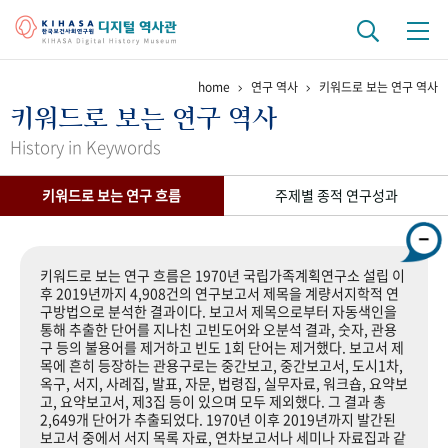
home
연구 역사
키워드로 보는 연구 역사
기관 역사
키워드로 보는 연구 역사
걸어온 길
기관 변천사
역대 기관장
연구원 사람들
History in Keywords
연구 역사
키워드로 보는 연구 흐름
주제별 종적 연구성과
정책과 연구
키워드로 보는 연구 역사
연구자들
간행물 변천사
키워드로 보는 연구 흐름은 1970년 국립가족계획연구소 설립 이
후 2019년까지 4,908건의 연구보고서 제목을 계량서지학적 연
구방법으로 분석한 결과이다. 보고서 제목으로부터 자동색인을
기록물 아카이브
통해 추출한 단어를 지나친 고빈도어와 오분석 결과, 숫자, 관용
구 등의 불용어를 제거하고 빈도 1회 단어는 제거했다. 보고서 제
사진 아카이브
문서 기록물
행정박물
영상 기록물
목에 흔히 등장하는 관용구로는 중간보고, 중간보고서, 도시1차,
옥구, 서지, 사례집, 발표, 자문, 법령집, 실무자료, 워크숍, 요약보
고, 요약보고서, 제3집 등이 있으며 모두 제외했다. 그 결과 총
2,649개 단어가 추출되었다. 1970년 이후 2019년까지 발간된
+1
50
주년 기념
보고서 중에서 서지 목록 자료, 연차보고서나 세미나 자료집과 같