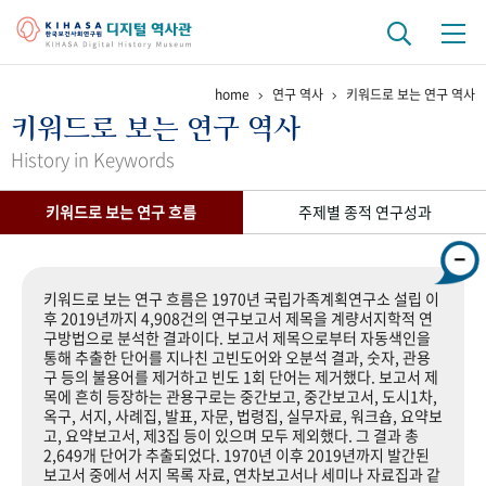
home
연구 역사
키워드로 보는 연구 역사
기관 역사
키워드로 보는 연구 역사
걸어온 길
기관 변천사
역대 기관장
연구원 사람들
History in Keywords
연구 역사
키워드로 보는 연구 흐름
주제별 종적 연구성과
정책과 연구
키워드로 보는 연구 역사
연구자들
간행물 변천사
키워드로 보는 연구 흐름은 1970년 국립가족계획연구소 설립 이
후 2019년까지 4,908건의 연구보고서 제목을 계량서지학적 연
구방법으로 분석한 결과이다. 보고서 제목으로부터 자동색인을
기록물 아카이브
통해 추출한 단어를 지나친 고빈도어와 오분석 결과, 숫자, 관용
구 등의 불용어를 제거하고 빈도 1회 단어는 제거했다. 보고서 제
사진 아카이브
문서 기록물
행정박물
영상 기록물
목에 흔히 등장하는 관용구로는 중간보고, 중간보고서, 도시1차,
옥구, 서지, 사례집, 발표, 자문, 법령집, 실무자료, 워크숍, 요약보
고, 요약보고서, 제3집 등이 있으며 모두 제외했다. 그 결과 총
2,649개 단어가 추출되었다. 1970년 이후 2019년까지 발간된
+1
50
주년 기념
보고서 중에서 서지 목록 자료, 연차보고서나 세미나 자료집과 같