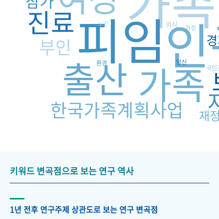
가족
참가
진료
피임
인
노인
의식
가정
경
부인
출산
가족
임신
환경
국민
한국가족계획사업
재
키워드 변곡점으로 보는 연구 역사
1년 전후 연구주제 상관도로 보는 연구 변곡점