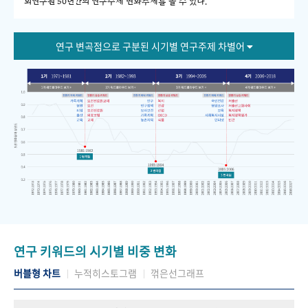
회연구원 50년간의 연구주제 변화추세를 볼 수 있다."
연구 변곡점으로 구분된 시기별 연구주제 차별어
연구 키워드의 시기별 비중 변화
버블형 차트
누적히스토그램
꺾은선그래프