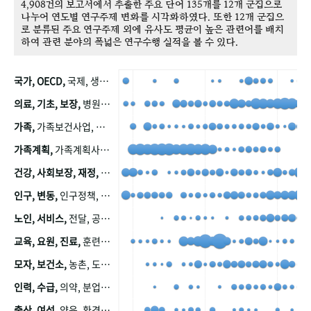
4,908건의 보고서에서 추출한 주요 단어 135개를 12개 군집으로
나누어 연도별 연구주제 변화를 시각화하였다. 또한 12개 군집으
로 분류된 주요 연구주제 외에 유사도 평균이 높은 관련어를 배치
하여 관련 분야의 폭넓은 연구수행 실적을 볼 수 있다.
국가, OECD,
국제, 생산, 아시아, 태평양, 태평양지역, 참가
의료, 기초, 보장,
병원, 가정, 연금, 연계, 공적, 일본, 생활, 국민기초생활보장제도, 국민연금, 기금, 저소득층, 근로, 자활, 급여, 환자, 의료비, 모니터링, 한국복지패널, 소득, 지표, 빈곤, 노후, 장애인
가족,
가족보건사업, 산업, 친화, 전국, 출산력
가족계획,
가족계획사업, 가족계획사업평가, 한국가족계획사업, 피임, 보급, 부인, 자궁, 피임약
건강, 사회보장, 재정,
보험, 건강보험, 국민건강증진, 건강영향평가, 경제, 지출, 성장, 협동, 영양, 국민건강, 하국인, 영양조사, 사회보장제도, 행태, 의식
인구, 변동,
인구정책, 저출산, 고령사회, 고령화, 이동, 남북한, 지방자치단체, 컨설팅, 복지정책평가, 집, 사회개발
노인, 서비스,
전달, 공공, 보육, 수요, 공급, 사회서비스, 데이터, 보호, 요양, 아동, 예방, 청소년, 효율, 자원
교육, 요원, 진료,
훈련, 보건요원, 마을, 마을건강사업, 보조원, 진료원, 보건진료원, 보건진료원교재
모자, 보건소,
농촌, 도시, 금연, 농촌지역, 모자보건사업
인력, 수급,
의약, 분업, 식품, 의약품, 의사, 안전
출산, 여성,
양육, 환경, 임신, 인공, 중절