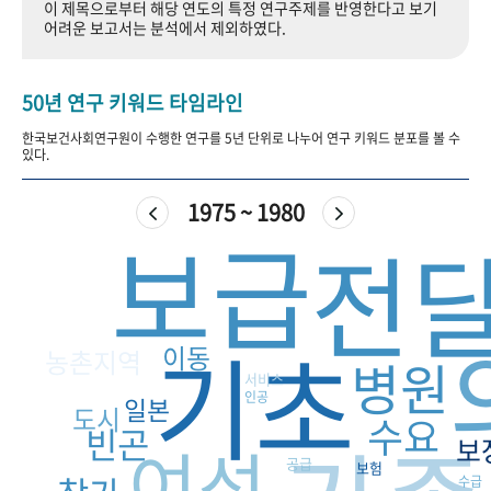
이 제목으로부터 해당 연도의 특정 연구주제를 반영한다고 보기
+1
성과 50선
숫자로 보는 50년
50
주년 광장
어려운 보고서는 분석에서 제외하였다.
세계와 함께 한 KIHASA
50년 연구 키워드 타임라인
VR 역사관
한국보건사회연구원이 수행한 연구를 5년 단위로 나누어 연구 키워드 분포를 볼 수
있다.
1975 ~ 1980
보급
전
기초
이동
농촌지역
병원
서비스
인공
일본
도시
수요
빈곤
여성
보
공급
보험
수급