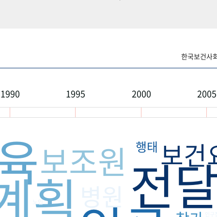
한국보건사회연
1990
1995
2000
2005
육
보건
보조원
행태
전
계획
병원
노인
인구