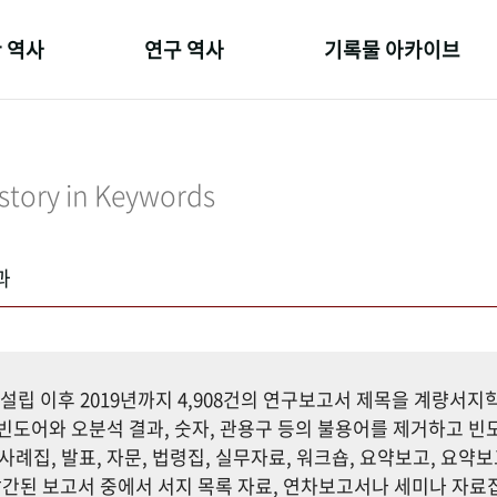
 역사
연구 역사
기록물 아카이브
온 길
정책과 연구
사진 아카이브
 변천사
키워드로 보는 연구 역사
문서 기록물
story in Keywords
 기관장
연구자들
행정박물
 사람들
간행물 변천사
영상 기록물
과
설립 이후 2019년까지 4,908건의 연구보고서 제목을 계량서
도어와 오분석 결과, 숫자, 관용구 등의 불용어를 제거하고 빈도
사례집, 발표, 자문, 법령집, 실무자료, 워크숍, 요약보고, 요약보
까지 발간된 보고서 중에서 서지 목록 자료, 연차보고서나 세미나 