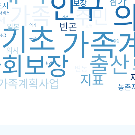
인구
참가
보장
가족
도시
주민
서비스
제
가정
기초
급
빈곤
가족
일본
의식
보험
수급
공급
중절
의사
사회보장
출산
환경
변동
지표
가족계획사업
농촌