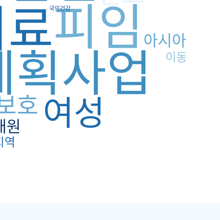
피임
의료
국민건강
아시아
계획사업
이동
여성
보호
재원
지역