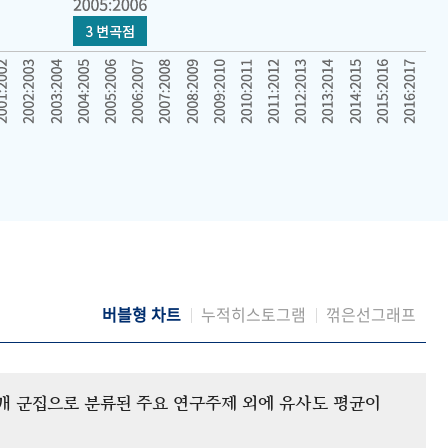
버블형 차트
누적히스토그램
꺾은선그래프
12개 군집으로 분류된 주요 연구주제 외에 유사도 평균이