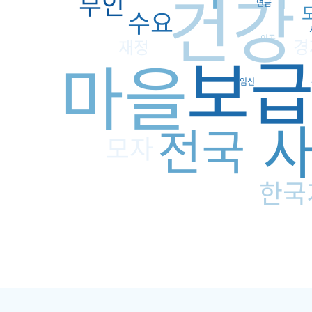
건강
부인
연금
수요
인공
경
재정
보
마을
임신
전국
모자
한국