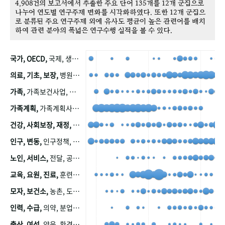
4,908건의 보고서에서 추출한 주요 단어 135개를 12개 군집으로
나누어 연도별 연구주제 변화를 시각화하였다. 또한 12개 군집으
로 분류된 주요 연구주제 외에 유사도 평균이 높은 관련어를 배치
하여 관련 분야의 폭넓은 연구수행 실적을 볼 수 있다.
국가, OECD,
국제, 생산, 아시아, 태평양, 태평양지역, 참가
의료, 기초, 보장,
병원, 가정, 연금, 연계, 공적, 일본, 생활, 국민기초생활보장제도, 국민연금, 기금, 저소득층, 근로, 자활, 급여, 환자, 의료비, 모니터링, 한국복지패널, 소득, 지표, 빈곤, 노후, 장애인
가족,
가족보건사업, 산업, 친화, 전국, 출산력
가족계획,
가족계획사업, 가족계획사업평가, 한국가족계획사업, 피임, 보급, 부인, 자궁, 피임약
건강, 사회보장, 재정,
보험, 건강보험, 국민건강증진, 건강영향평가, 경제, 지출, 성장, 협동, 영양, 국민건강, 하국인, 영양조사, 사회보장제도, 행태, 의식
인구, 변동,
인구정책, 저출산, 고령사회, 고령화, 이동, 남북한, 지방자치단체, 컨설팅, 복지정책평가, 집, 사회개발
노인, 서비스,
전달, 공공, 보육, 수요, 공급, 사회서비스, 데이터, 보호, 요양, 아동, 예방, 청소년, 효율, 자원
교육, 요원, 진료,
훈련, 보건요원, 마을, 마을건강사업, 보조원, 진료원, 보건진료원, 보건진료원교재
모자, 보건소,
농촌, 도시, 금연, 농촌지역, 모자보건사업
인력, 수급,
의약, 분업, 식품, 의약품, 의사, 안전
출산, 여성,
양육, 환경, 임신, 인공, 중절