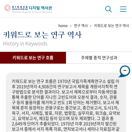
home
연구 역사
키워드로 보는 연구 역사
기관 역사
키워드로 보는 연구 역사
걸어온 길
기관 변천사
역대 기관장
연구원 사람들
History in Keywords
연구 역사
키워드로 보는 연구 흐름
주제별 종적 연구성과
정책과 연구
키워드로 보는 연구 역사
연구자들
간행물 변천사
키워드로 보는 연구 흐름은 1970년 국립가족계획연구소 설립 이
후 2019년까지 4,908건의 연구보고서 제목을 계량서지학적 연
구방법으로 분석한 결과이다. 보고서 제목으로부터 자동색인을
기록물 아카이브
통해 추출한 단어를 지나친 고빈도어와 오분석 결과, 숫자, 관용
구 등의 불용어를 제거하고 빈도 1회 단어는 제거했다. 보고서 제
사진 아카이브
문서 기록물
행정박물
영상 기록물
목에 흔히 등장하는 관용구로는 중간보고, 중간보고서, 도시1차,
옥구, 서지, 사례집, 발표, 자문, 법령집, 실무자료, 워크숍, 요약보
고, 요약보고서, 제3집 등이 있으며 모두 제외했다. 그 결과 총
2,649개 단어가 추출되었다. 1970년 이후 2019년까지 발간된
+1
50
주년 기념
보고서 중에서 서지 목록 자료, 연차보고서나 세미나 자료집과 같