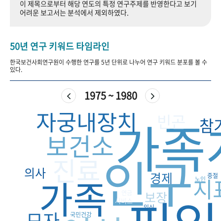
이 제목으로부터 해당 연도의 특정 연구주제를 반영한다고 보기
+1
성과 50선
숫자로 보는 50년
50
주년 광장
어려운 보고서는 분석에서 제외하였다.
세계와 함께 한 KIHASA
50년 연구 키워드 타임라인
VR 역사관
한국보건사회연구원이 수행한 연구를 5년 단위로 나누어 연구 키워드 분포를 볼 수
있다.
1975 ~ 1980
자궁내장치
빈곤
가족
참
보건소
인구
진료
의사
경제
가족
중절
지
노인
보장
연금
서비스
임신
모자
국민건강