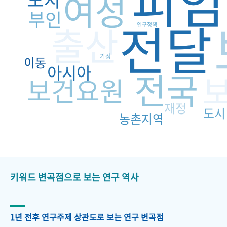
피임
여성
부인
전달
출산
인구정책
가정
이동
아시아
전국
보건요원
재정
도시
농촌지역
키워드 변곡점으로 보는 연구 역사
1년 전후 연구주제 상관도로 보는 연구 변곡점