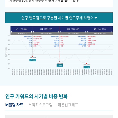
회연구원 50년간의 연구주제 변화추세를 볼 수 있다."
연구 변곡점으로 구분된 시기별 연구주제 차별어
연구 키워드의 시기별 비중 변화
버블형 차트
누적히스토그램
꺾은선그래프