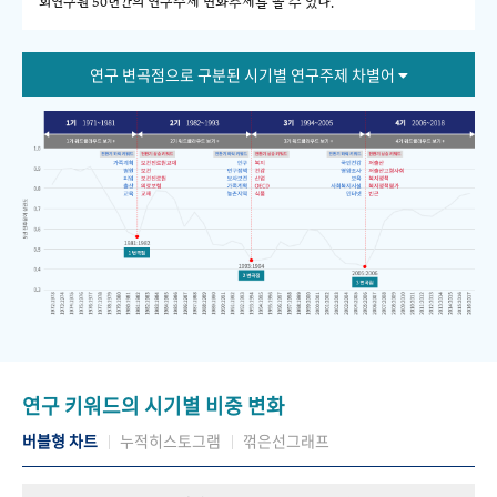
회연구원 50년간의 연구주제 변화추세를 볼 수 있다."
연구 변곡점으로 구분된 시기별 연구주제 차별어
연구 키워드의 시기별 비중 변화
버블형 차트
누적히스토그램
꺾은선그래프