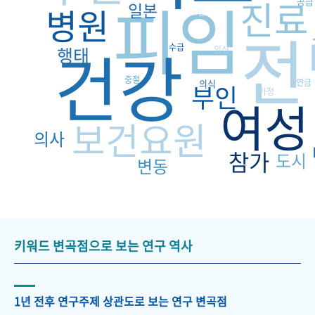
피임
진료
공급
일본
병원
노인
전
건강
수급
행태
임신
중절
연금
의식
부인
가정
여성
보건요원
의사
참가
도시
변동
키워드 변곡점으로 보는 연구 역사
1년 전후 연구주제 상관도로 보는 연구 변곡점