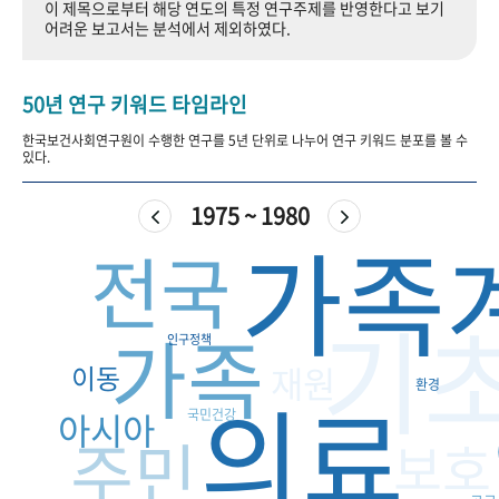
이 제목으로부터 해당 연도의 특정 연구주제를 반영한다고 보기
+1
성과 50선
숫자로 보는 50년
50
주년 광장
어려운 보고서는 분석에서 제외하였다.
세계와 함께 한 KIHASA
50년 연구 키워드 타임라인
VR 역사관
한국보건사회연구원이 수행한 연구를 5년 단위로 나누어 연구 키워드 분포를 볼 수
있다.
1975 ~ 1980
가족
전국
기
가족
인구정책
재원
이동
환경
의료
아시아
국민건강
주민
보호