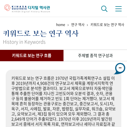
home
연구 역사
키워드로 보는 연구 역사
기관 역사
키워드로 보는 연구 역사
걸어온 길
기관 변천사
역대 기관장
연구원 사람들
History in Keywords
연구 역사
키워드로 보는 연구 흐름
주제별 종적 연구성과
정책과 연구
키워드로 보는 연구 역사
연구자들
간행물 변천사
키워드로 보는 연구 흐름은 1970년 국립가족계획연구소 설립 이
후 2019년까지 4,908건의 연구보고서 제목을 계량서지학적 연
구방법으로 분석한 결과이다. 보고서 제목으로부터 자동색인을
기록물 아카이브
통해 추출한 단어를 지나친 고빈도어와 오분석 결과, 숫자, 관용
구 등의 불용어를 제거하고 빈도 1회 단어는 제거했다. 보고서 제
사진 아카이브
문서 기록물
행정박물
영상 기록물
목에 흔히 등장하는 관용구로는 중간보고, 중간보고서, 도시1차,
옥구, 서지, 사례집, 발표, 자문, 법령집, 실무자료, 워크숍, 요약보
고, 요약보고서, 제3집 등이 있으며 모두 제외했다. 그 결과 총
2,649개 단어가 추출되었다. 1970년 이후 2019년까지 발간된
+1
50
주년 기념
보고서 중에서 서지 목록 자료, 연차보고서나 세미나 자료집과 같