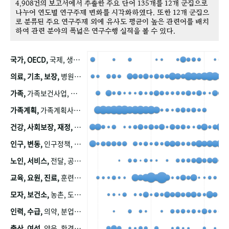
4,908건의 보고서에서 추출한 주요 단어 135개를 12개 군집으로
나누어 연도별 연구주제 변화를 시각화하였다. 또한 12개 군집으
로 분류된 주요 연구주제 외에 유사도 평균이 높은 관련어를 배치
하여 관련 분야의 폭넓은 연구수행 실적을 볼 수 있다.
국가, OECD,
국제, 생산, 아시아, 태평양, 태평양지역, 참가
의료, 기초, 보장,
병원, 가정, 연금, 연계, 공적, 일본, 생활, 국민기초생활보장제도, 국민연금, 기금, 저소득층, 근로, 자활, 급여, 환자, 의료비, 모니터링, 한국복지패널, 소득, 지표, 빈곤, 노후, 장애인
가족,
가족보건사업, 산업, 친화, 전국, 출산력
가족계획,
가족계획사업, 가족계획사업평가, 한국가족계획사업, 피임, 보급, 부인, 자궁, 피임약
건강, 사회보장, 재정,
보험, 건강보험, 국민건강증진, 건강영향평가, 경제, 지출, 성장, 협동, 영양, 국민건강, 하국인, 영양조사, 사회보장제도, 행태, 의식
인구, 변동,
인구정책, 저출산, 고령사회, 고령화, 이동, 남북한, 지방자치단체, 컨설팅, 복지정책평가, 집, 사회개발
노인, 서비스,
전달, 공공, 보육, 수요, 공급, 사회서비스, 데이터, 보호, 요양, 아동, 예방, 청소년, 효율, 자원
교육, 요원, 진료,
훈련, 보건요원, 마을, 마을건강사업, 보조원, 진료원, 보건진료원, 보건진료원교재
모자, 보건소,
농촌, 도시, 금연, 농촌지역, 모자보건사업
인력, 수급,
의약, 분업, 식품, 의약품, 의사, 안전
출산, 여성,
양육, 환경, 임신, 인공, 중절