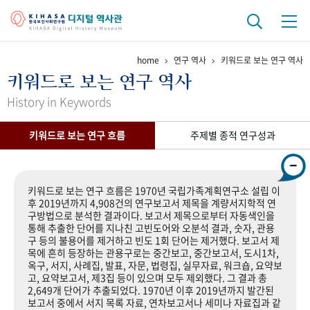
home
연구 역사
키워드로 보는 연구 역사
기관 역사
키워드로 보는 연구 역사
걸어온 길
기관 변천사
역대 기관장
연구원 사람들
History in Keywords
연구 역사
키워드로 보는 연구 흐름
주제별 종적 연구성과
정책과 연구
키워드로 보는 연구 역사
연구자들
간행물 변천사
키워드로 보는 연구 흐름은 1970년 국립가족계획연구소 설립 이
후 2019년까지 4,908건의 연구보고서 제목을 계량서지학적 연
구방법으로 분석한 결과이다. 보고서 제목으로부터 자동색인을
기록물 아카이브
통해 추출한 단어를 지나친 고빈도어와 오분석 결과, 숫자, 관용
구 등의 불용어를 제거하고 빈도 1회 단어는 제거했다. 보고서 제
사진 아카이브
문서 기록물
행정박물
영상 기록물
목에 흔히 등장하는 관용구로는 중간보고, 중간보고서, 도시1차,
옥구, 서지, 사례집, 발표, 자문, 법령집, 실무자료, 워크숍, 요약보
고, 요약보고서, 제3집 등이 있으며 모두 제외했다. 그 결과 총
2,649개 단어가 추출되었다. 1970년 이후 2019년까지 발간된
+1
50
주년 기념
보고서 중에서 서지 목록 자료, 연차보고서나 세미나 자료집과 같