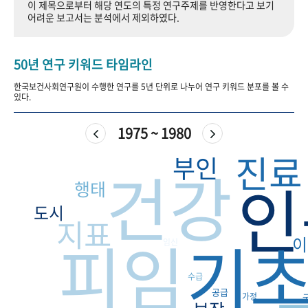
이 제목으로부터 해당 연도의 특정 연구주제를 반영한다고 보기
+1
성과 50선
숫자로 보는 50년
50
주년 광장
어려운 보고서는 분석에서 제외하였다.
세계와 함께 한 KIHASA
50년 연구 키워드 타임라인
VR 역사관
한국보건사회연구원이 수행한 연구를 5년 단위로 나누어 연구 키워드 분포를 볼 수
있다.
1975 ~ 1980
진료
부인
건강
인
행태
도시
지표
피임
기
이
임신
수급
공급
가정