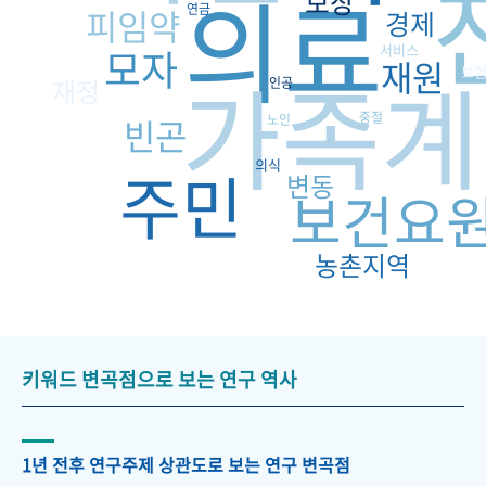
의료
보장
연금
피임약
경제
모자
서비스
재원
가족계
보
재정
인공
중절
빈곤
노인
의식
주민
변동
보건요
농촌지역
키워드 변곡점으로 보는 연구 역사
1년 전후 연구주제 상관도로 보는 연구 변곡점