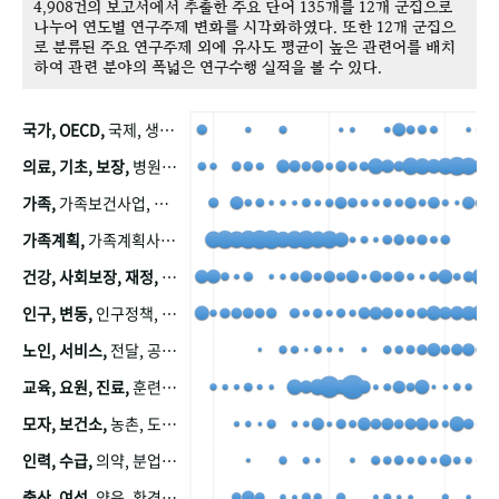
4,908건의 보고서에서 추출한 주요 단어 135개를 12개 군집으로
나누어 연도별 연구주제 변화를 시각화하였다. 또한 12개 군집으
로 분류된 주요 연구주제 외에 유사도 평균이 높은 관련어를 배치
하여 관련 분야의 폭넓은 연구수행 실적을 볼 수 있다.
국가, OECD,
국제, 생산, 아시아, 태평양, 태평양지역, 참가
의료, 기초, 보장,
병원, 가정, 연금, 연계, 공적, 일본, 생활, 국민기초생활보장제도, 국민연금, 기금, 저소득층, 근로, 자활, 급여, 환자, 의료비, 모니터링, 한국복지패널, 소득, 지표, 빈곤, 노후, 장애인
가족,
가족보건사업, 산업, 친화, 전국, 출산력
가족계획,
가족계획사업, 가족계획사업평가, 한국가족계획사업, 피임, 보급, 부인, 자궁, 피임약
건강, 사회보장, 재정,
보험, 건강보험, 국민건강증진, 건강영향평가, 경제, 지출, 성장, 협동, 영양, 국민건강, 하국인, 영양조사, 사회보장제도, 행태, 의식
인구, 변동,
인구정책, 저출산, 고령사회, 고령화, 이동, 남북한, 지방자치단체, 컨설팅, 복지정책평가, 집, 사회개발
노인, 서비스,
전달, 공공, 보육, 수요, 공급, 사회서비스, 데이터, 보호, 요양, 아동, 예방, 청소년, 효율, 자원
교육, 요원, 진료,
훈련, 보건요원, 마을, 마을건강사업, 보조원, 진료원, 보건진료원, 보건진료원교재
모자, 보건소,
농촌, 도시, 금연, 농촌지역, 모자보건사업
인력, 수급,
의약, 분업, 식품, 의약품, 의사, 안전
출산, 여성,
양육, 환경, 임신, 인공, 중절