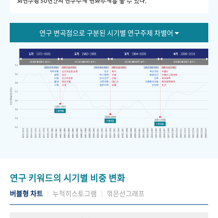
회연구원 50년간의 연구주제 변화추세를 볼 수 있다."
연구 변곡점으로 구분된 시기별 연구주제 차별어
연구 키워드의 시기별 비중 변화
버블형 차트
누적히스토그램
꺾은선그래프