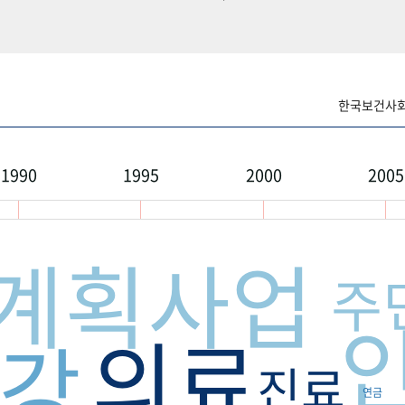
한국보건사회연
1990
1995
2000
2005
계획사업
주
의료
강
진료
연금