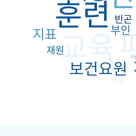
훈련
빈곤
부인
교육
지표
재원
가
보건요원
변동