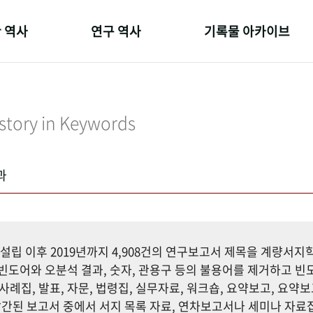
 역사
연구 역사
기록물 아카이브
온 길
정책과 연구
사진 아카이브
 변천사
키워드로 보는 연구 역사
문서 기록물
story in Keywords
 기관장
연구자들
행정박물
 사람들
간행물 변천사
영상 기록물
과
설립 이후 2019년까지 4,908건의 연구보고서 제목을 계량서
도어와 오분석 결과, 숫자, 관용구 등의 불용어를 제거하고 빈도
사례집, 발표, 자문, 법령집, 실무자료, 워크숍, 요약보고, 요약보
까지 발간된 보고서 중에서 서지 목록 자료, 연차보고서나 세미나 