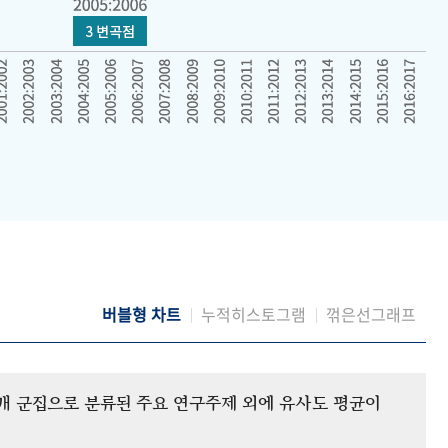
버블형 차트
누적히스토그램
꺾은선그래프
12개 군집으로 분류된 주요 연구주제 외에 유사도 평균이