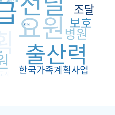
전달
급
서비스
조달
요원
보호
의식
획
병원
출산력
원
책
한국가족계획사업
도시