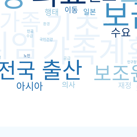
보
기초
가족
이동
행태
일본
임신
환경
피임
수요
가족계
인공
수급
국민건강
출산
노인
전국
정
공급
보조
인구정
아시아
의사
재정