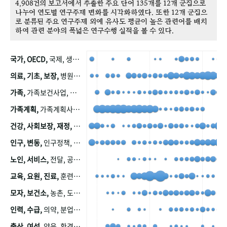
4,908건의 보고서에서 추출한 주요 단어 135개를 12개 군집으로
나누어 연도별 연구주제 변화를 시각화하였다. 또한 12개 군집으
로 분류된 주요 연구주제 외에 유사도 평균이 높은 관련어를 배치
하여 관련 분야의 폭넓은 연구수행 실적을 볼 수 있다.
국가, OECD,
국제, 생산, 아시아, 태평양, 태평양지역, 참가
의료, 기초, 보장,
병원, 가정, 연금, 연계, 공적, 일본, 생활, 국민기초생활보장제도, 국민연금, 기금, 저소득층, 근로, 자활, 급여, 환자, 의료비, 모니터링, 한국복지패널, 소득, 지표, 빈곤, 노후, 장애인
가족,
가족보건사업, 산업, 친화, 전국, 출산력
가족계획,
가족계획사업, 가족계획사업평가, 한국가족계획사업, 피임, 보급, 부인, 자궁, 피임약
건강, 사회보장, 재정,
보험, 건강보험, 국민건강증진, 건강영향평가, 경제, 지출, 성장, 협동, 영양, 국민건강, 하국인, 영양조사, 사회보장제도, 행태, 의식
인구, 변동,
인구정책, 저출산, 고령사회, 고령화, 이동, 남북한, 지방자치단체, 컨설팅, 복지정책평가, 집, 사회개발
노인, 서비스,
전달, 공공, 보육, 수요, 공급, 사회서비스, 데이터, 보호, 요양, 아동, 예방, 청소년, 효율, 자원
교육, 요원, 진료,
훈련, 보건요원, 마을, 마을건강사업, 보조원, 진료원, 보건진료원, 보건진료원교재
모자, 보건소,
농촌, 도시, 금연, 농촌지역, 모자보건사업
인력, 수급,
의약, 분업, 식품, 의약품, 의사, 안전
출산, 여성,
양육, 환경, 임신, 인공, 중절