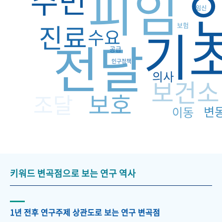
피임
주민
임신
진료
기
보험
수요
전달
공급
인구정책
의사
보건소
보호
조달
변
이동
키워드 변곡점으로 보는 연구 역사
1년 전후 연구주제 상관도로 보는 연구 변곡점