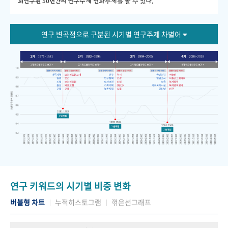
회연구원 50년간의 연구주제 변화추세를 볼 수 있다."
연구 변곡점으로 구분된 시기별 연구주제 차별어
연구 키워드의 시기별 비중 변화
버블형 차트
누적히스토그램
꺾은선그래프