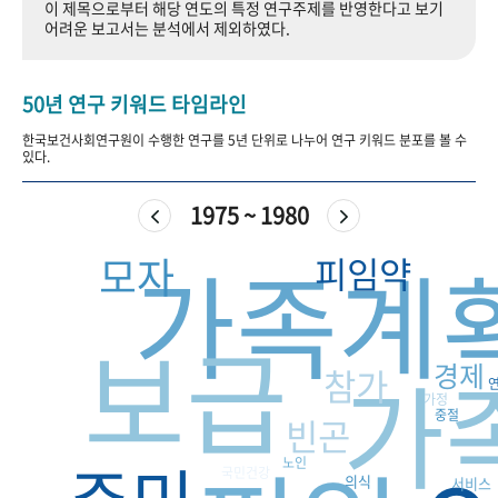
이 제목으로부터 해당 연도의 특정 연구주제를 반영한다고 보기
+1
성과 50선
숫자로 보는 50년
50
주년 광장
어려운 보고서는 분석에서 제외하였다.
세계와 함께 한 KIHASA
50년 연구 키워드 타임라인
VR 역사관
한국보건사회연구원이 수행한 연구를 5년 단위로 나누어 연구 키워드 분포를 볼 수
있다.
1975 ~ 1980
가족계
모자
피임약
보급
가
경제
참가
가정
중절
빈곤
노인
국민건강
의식
서비스