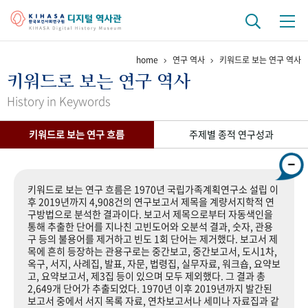
home
연구 역사
키워드로 보는 연구 역사
기관 역사
키워드로 보는 연구 역사
걸어온 길
기관 변천사
역대 기관장
연구원 사람들
History in Keywords
연구 역사
키워드로 보는 연구 흐름
주제별 종적 연구성과
정책과 연구
키워드로 보는 연구 역사
연구자들
간행물 변천사
키워드로 보는 연구 흐름은 1970년 국립가족계획연구소 설립 이
후 2019년까지 4,908건의 연구보고서 제목을 계량서지학적 연
구방법으로 분석한 결과이다. 보고서 제목으로부터 자동색인을
기록물 아카이브
통해 추출한 단어를 지나친 고빈도어와 오분석 결과, 숫자, 관용
구 등의 불용어를 제거하고 빈도 1회 단어는 제거했다. 보고서 제
사진 아카이브
문서 기록물
행정박물
영상 기록물
목에 흔히 등장하는 관용구로는 중간보고, 중간보고서, 도시1차,
옥구, 서지, 사례집, 발표, 자문, 법령집, 실무자료, 워크숍, 요약보
고, 요약보고서, 제3집 등이 있으며 모두 제외했다. 그 결과 총
2,649개 단어가 추출되었다. 1970년 이후 2019년까지 발간된
+1
50
주년 기념
보고서 중에서 서지 목록 자료, 연차보고서나 세미나 자료집과 같