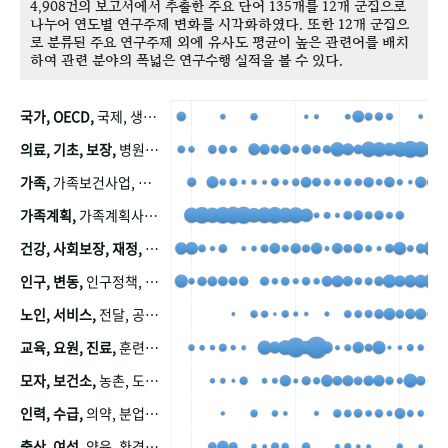
4,908건의 보고서에서 추출한 주요 단어 135개를 12개 군집으로
나누어 연도별 연구주제 변화를 시각화하였다. 또한 12개 군집으
로 분류된 주요 연구주제 외에 유사도 평균이 높은 관련어를 배치
하여 관련 분야의 폭넓은 연구수행 실적을 볼 수 있다.
국가, OECD,
국제, 생산, 아시아, 태평양, 태평양지역, 참가
의료, 기초, 보장,
병원, 가정, 연금, 연계, 공적, 일본, 생활, 국민기초생활보장제도, 국민연금, 기금, 저소득층, 근로, 자활, 급여, 환자, 의료비, 모니터링, 한국복지패널, 소득, 지표, 빈곤, 노후, 장애인
가족,
가족보건사업, 산업, 친화, 전국, 출산력
가족계획,
가족계획사업, 가족계획사업평가, 한국가족계획사업, 피임, 보급, 부인, 자궁, 피임약
건강, 사회보장, 재정,
보험, 건강보험, 국민건강증진, 건강영향평가, 경제, 지출, 성장, 협동, 영양, 국민건강, 하국인, 영양조사, 사회보장제도, 행태, 의식
인구, 변동,
인구정책, 저출산, 고령사회, 고령화, 이동, 남북한, 지방자치단체, 컨설팅, 복지정책평가, 집, 사회개발
노인, 서비스,
전달, 공공, 보육, 수요, 공급, 사회서비스, 데이터, 보호, 요양, 아동, 예방, 청소년, 효율, 자원
교육, 요원, 진료,
훈련, 보건요원, 마을, 마을건강사업, 보조원, 진료원, 보건진료원, 보건진료원교재
모자, 보건소,
농촌, 도시, 금연, 농촌지역, 모자보건사업
인력, 수급,
의약, 분업, 식품, 의약품, 의사, 안전
출산, 여성,
양육, 환경, 임신, 인공, 중절