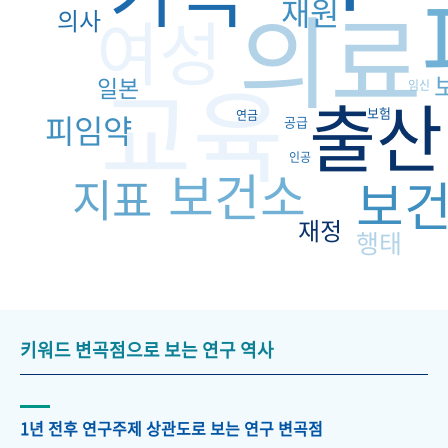
의료
재원
여성
의사
교육
일본
임신
출산
보험
피임약
연금
공급
인공
보건소
지표
보
재정
행태
키워드 변곡점으로 보는 연구 역사
1년 전후 연구주제 상관도로 보는 연구 변곡점