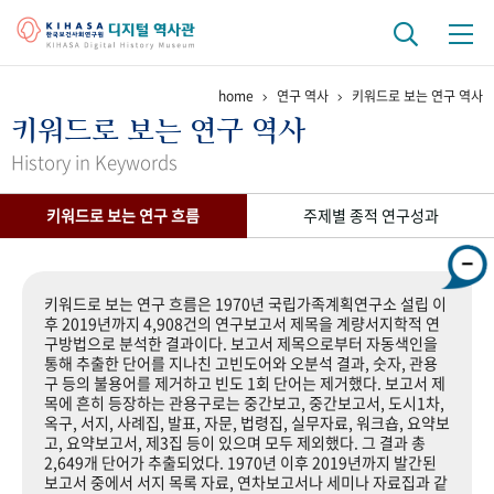
home
연구 역사
키워드로 보는 연구 역사
기관 역사
키워드로 보는 연구 역사
걸어온 길
기관 변천사
역대 기관장
연구원 사람들
History in Keywords
연구 역사
키워드로 보는 연구 흐름
주제별 종적 연구성과
정책과 연구
키워드로 보는 연구 역사
연구자들
간행물 변천사
키워드로 보는 연구 흐름은 1970년 국립가족계획연구소 설립 이
후 2019년까지 4,908건의 연구보고서 제목을 계량서지학적 연
구방법으로 분석한 결과이다. 보고서 제목으로부터 자동색인을
기록물 아카이브
통해 추출한 단어를 지나친 고빈도어와 오분석 결과, 숫자, 관용
구 등의 불용어를 제거하고 빈도 1회 단어는 제거했다. 보고서 제
사진 아카이브
문서 기록물
행정박물
영상 기록물
목에 흔히 등장하는 관용구로는 중간보고, 중간보고서, 도시1차,
옥구, 서지, 사례집, 발표, 자문, 법령집, 실무자료, 워크숍, 요약보
고, 요약보고서, 제3집 등이 있으며 모두 제외했다. 그 결과 총
2,649개 단어가 추출되었다. 1970년 이후 2019년까지 발간된
+1
50
주년 기념
보고서 중에서 서지 목록 자료, 연차보고서나 세미나 자료집과 같