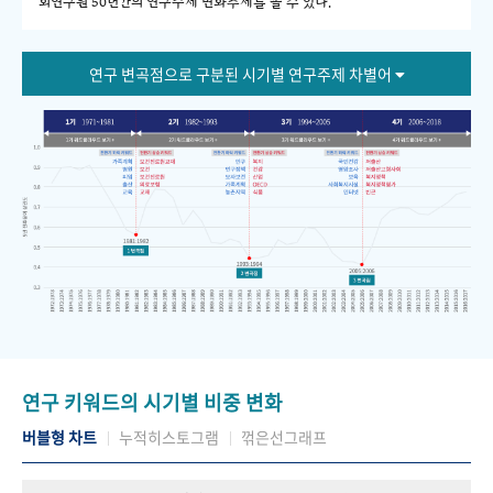
회연구원 50년간의 연구주제 변화추세를 볼 수 있다."
연구 변곡점으로 구분된 시기별 연구주제 차별어
연구 키워드의 시기별 비중 변화
버블형 차트
누적히스토그램
꺾은선그래프