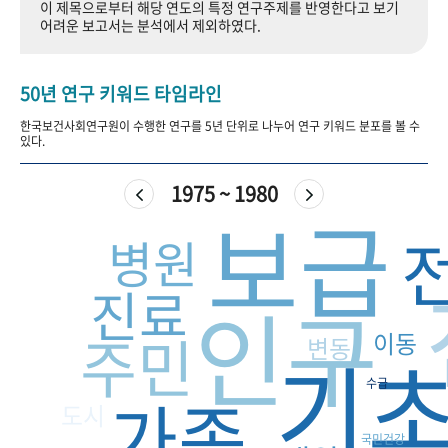
이 제목으로부터 해당 연도의 특정 연구주제를 반영한다고 보기
+1
성과 50선
숫자로 보는 50년
50
주년 광장
어려운 보고서는 분석에서 제외하였다.
세계와 함께 한 KIHASA
50년 연구 키워드 타임라인
VR 역사관
한국보건사회연구원이 수행한 연구를 5년 단위로 나누어 연구 키워드 분포를 볼 수
있다.
1975 ~ 1980
보급
병원
진료
인구
주민
이동
변동
기
수급
가족
도시
국민건강